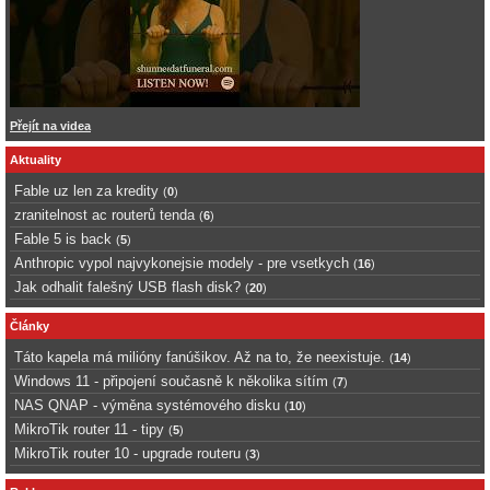
Přejít na videa
Aktuality
Fable uz len za kredity
(
0
)
zranitelnost ac routerů tenda
(
6
)
Fable 5 is back
(
5
)
Anthropic vypol najvykonejsie modely - pre vsetkych
(
16
)
Jak odhalit falešný USB flash disk?
(
20
)
Články
Táto kapela má milióny fanúšikov. Až na to, že neexistuje.
(
14
)
Windows 11 - připojení současně k několika sítím
(
7
)
NAS QNAP - výměna systémového disku
(
10
)
MikroTik router 11 - tipy
(
5
)
MikroTik router 10 - upgrade routeru
(
3
)