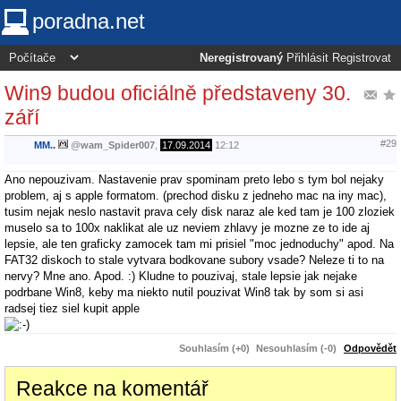
poradna.net
Neregistrovaný
Přihlásit
Registrovat
Win9 budou oficiálně představeny 30.
září
#29
MM..
@
wam_Spider007
,
17.09.2014
12:12
Ano nepouzivam. Nastavenie prav spominam preto lebo s tym bol nejaky
problem, aj s apple formatom. (prechod disku z jedneho mac na iny mac),
tusim nejak neslo nastavit prava cely disk naraz ale ked tam je 100 zloziek
muselo sa to 100x naklikat ale uz neviem zhlavy je mozne ze to ide aj
lepsie, ale ten graficky zamocek tam mi prisiel "moc jednoduchy" apod. Na
FAT32 diskoch to stale vytvara bodkovane subory vsade? Neleze ti to na
nervy? Mne ano. Apod. :) Kludne to pouzivaj, stale lepsie jak nejake
podrbane Win8, keby ma niekto nutil pouzivat Win8 tak by som si asi
radsej tiez siel kupit apple
Souhlasím (+0)
Nesouhlasím (-0)
Odpovědět
Reakce na komentář