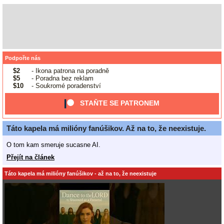
Podpořte nás
$2
- Ikona patrona na poradně
$5
- Poradna bez reklam
$10
- Soukromé poradenství
STAŇTE SE PATRONEM
Táto kapela má milióny fanúšikov. Až na to, že neexistuje.
O tom kam smeruje sucasne AI.
Přejít na článek
Táto kapela má milióny fanúšikov - až na to, že neexistuje