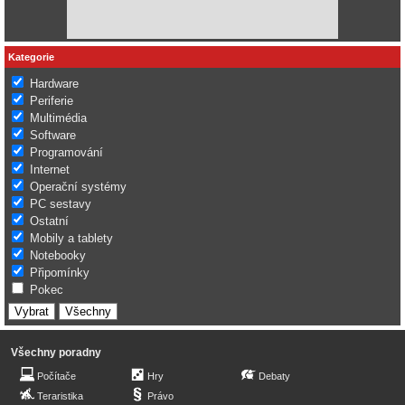
Kategorie
Hardware
Periferie
Multimédia
Software
Programování
Internet
Operační systémy
PC sestavy
Ostatní
Mobily a tablety
Notebooky
Připomínky
Pokec
Všechny poradny
Počítače
Hry
Debaty
Teraristika
Právo