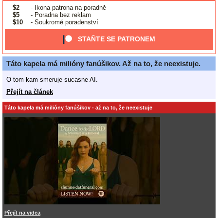
$2
- Ikona patrona na poradně
$5
- Poradna bez reklam
$10
- Soukromé poradenství
STAŇTE SE PATRONEM
Táto kapela má milióny fanúšikov. Až na to, že neexistuje.
O tom kam smeruje sucasne AI.
Přejít na článek
Táto kapela má milióny fanúšikov - až na to, že neexistuje
Přejít na videa