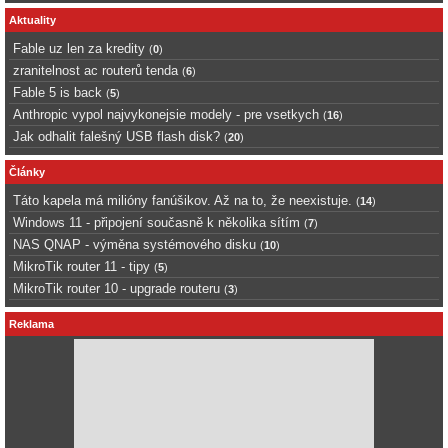
Aktuality
Fable uz len za kredity
(
0
)
zranitelnost ac routerů tenda
(
6
)
Fable 5 is back
(
5
)
Anthropic vypol najvykonejsie modely - pre vsetkych
(
16
)
Jak odhalit falešný USB flash disk?
(
20
)
Články
Táto kapela má milióny fanúšikov. Až na to, že neexistuje.
(
14
)
Windows 11 - připojení současně k několika sítím
(
7
)
NAS QNAP - výměna systémového disku
(
10
)
MikroTik router 11 - tipy
(
5
)
MikroTik router 10 - upgrade routeru
(
3
)
Reklama