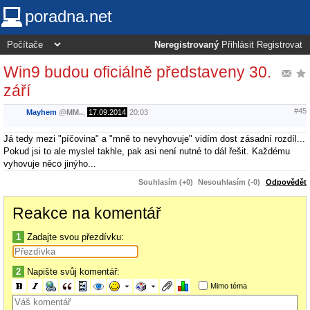
poradna.net
Neregistrovaný
Přihlásit
Registrovat
Win9 budou oficiálně představeny 30.
září
#45
Mayhem
@
MM..
,
17.09.2014
20:03
Já tedy mezi "píčovina" a "mně to nevyhovuje" vidím dost zásadní rozdíl...
Pokud jsi to ale myslel takhle, pak asi není nutné to dál řešit. Každému
vyhovuje něco jinýho...
Souhlasím (+0)
Nesouhlasím (-0)
Odpovědět
Reakce na komentář
1
Zadajte svou přezdívku:
2
Napište svůj komentář:
Mimo téma