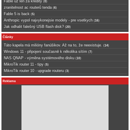
Fable uz len za kredity
(
0
)
zranitelnost ac routerů tenda
(
6
)
Fable 5 is back
(
5
)
Anthropic vypol najvykonejsie modely - pre vsetkych
(
16
)
Jak odhalit falešný USB flash disk?
(
20
)
Články
Táto kapela má milióny fanúšikov. Až na to, že neexistuje.
(
14
)
Windows 11 - připojení současně k několika sítím
(
7
)
NAS QNAP - výměna systémového disku
(
10
)
MikroTik router 11 - tipy
(
5
)
MikroTik router 10 - upgrade routeru
(
3
)
Reklama