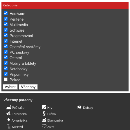
Kategorie
Hardware
Periferie
Multimédia
Software
Programování
Internet
Operační systémy
PC sestavy
Ostatní
Mobily a tablety
Notebooky
Připomínky
Pokec
Všechny poradny
Počítače
Hry
Debaty
Teraristika
Právo
Akvaristika
Ekonomika
Kutilství
Život