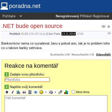
poradna.net
Neregistrovaný
Přihlásit
Registrovat
.NET bude open source
#9
RedMaX
[89.176.147.xxx]
@
Jan Fiala
,
13.11.2014
17:04
Bankovnictvi nema co vyzadovat Javu a pokud ano, tak je to problem toho
co u takove banky setrvava.
Souhlasím (+0)
Nesouhlasím (-0)
Odpovědět
Reakce na komentář
1
Zadajte svou přezdívku:
2
Napište svůj komentář:
Mimo téma