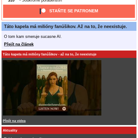
$10
- Soukromé poradenství
STAŇTE SE PATRONEM
Táto kapela má milióny fanúšikov. Až na to, že neexistuje.
O tom kam smeruje sucasne AI.
Přejít na článek
Táto kapela má milióny fanúšikov - až na to, že neexistuje
Přejít na videa
Aktuality