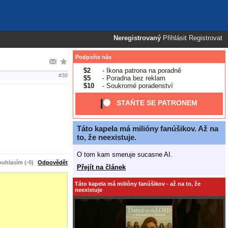
Neregistrovaný
Přihlásit
Registrovat
Podpořte nás
$2
- Ikona patrona na poradně
#38
$5
- Poradna bez reklam
$10
- Soukromé poradenství
STAŇTE SE PATRONEM
Táto kapela má milióny fanúšikov. Až na
to, že neexistuje.
O tom kam smeruje sucasne AI.
uhlasím (-0)
Odpovědět
Přejít na článek
Táto kapela má milióny fanúšikov - až na to, že
neexistuje