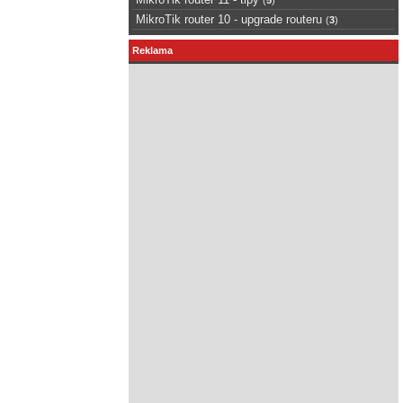
MikroTik router 10 - upgrade routeru
(
3
)
Reklama