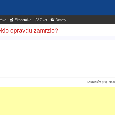
rávo
Ekonomika
Život
Debaty
eklo opravdu zamrzlo?
Souhlasím (+0)
Neso