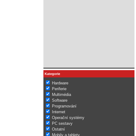
Kategorie
Hardware
Periferie
Multimédia
Software
Programování
Internet
Operační systémy
PC sestavy
Ostatní
Mobily a tablety