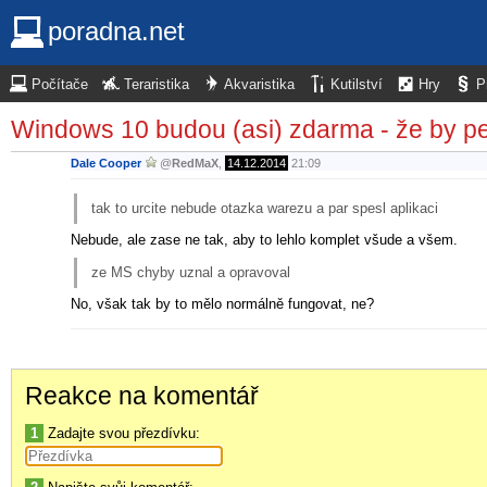
poradna.net
Počítače
Teraristika
Akvaristika
Kutilství
Hry
P
Windows 10 budou (asi) zdarma - že by p
Dale Cooper
@
RedMaX
,
14.12.2014
21:09
tak to urcite nebude otazka warezu a par spesl aplikaci
Nebude, ale zase ne tak, aby to lehlo komplet všude a všem.
ze MS chyby uznal a opravoval
No, však tak by to mělo normálně fungovat, ne?
Reakce na komentář
1
Zadajte svou přezdívku: