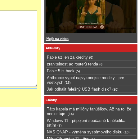
Přejít na videa
Aktuality
Fable uz len za kredity
(
0
)
zranitelnost ac routerů tenda
(
6
)
Fable 5 is back
(
5
)
Anthropic vypol najvykonejsie modely - pre
vsetkych
(
16
)
Jak odhalit falešný USB flash disk?
(
20
)
Články
Táto kapela má milióny fanúšikov. Až na to, že
neexistuje.
(
14
)
Windows 11 - připojení současně k několika
sítím
(
7
)
NAS QNAP - výměna systémového disku
(
10
)
MikroTik router 11 - tipy
(
5
)