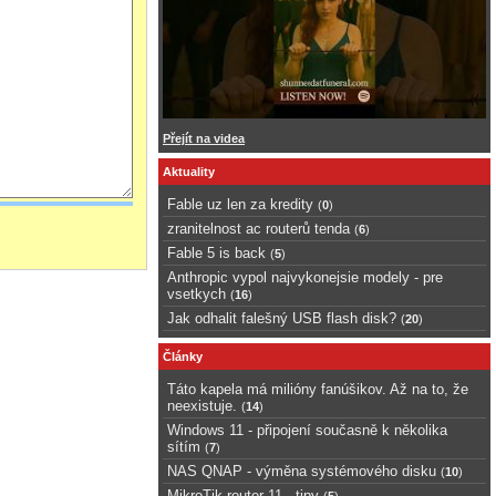
Přejít na videa
Aktuality
Fable uz len za kredity
(
0
)
zranitelnost ac routerů tenda
(
6
)
Fable 5 is back
(
5
)
Anthropic vypol najvykonejsie modely - pre
vsetkych
(
16
)
Jak odhalit falešný USB flash disk?
(
20
)
Články
Táto kapela má milióny fanúšikov. Až na to, že
neexistuje.
(
14
)
Windows 11 - připojení současně k několika
sítím
(
7
)
NAS QNAP - výměna systémového disku
(
10
)
MikroTik router 11 - tipy
(
5
)