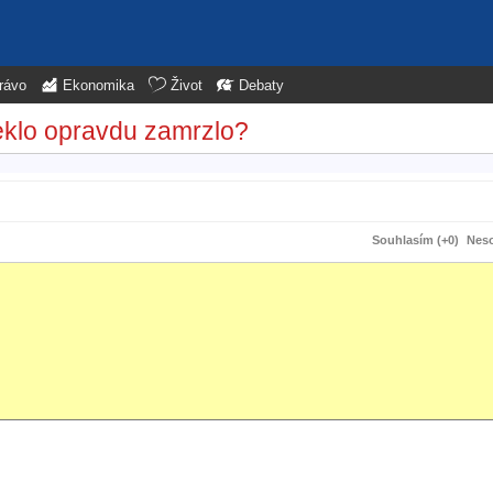
rávo
Ekonomika
Život
Debaty
eklo opravdu zamrzlo?
Souhlasím (+0)
Neso