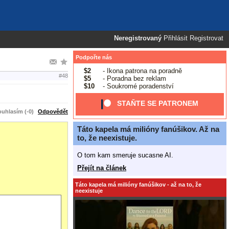
Neregistrovaný
Přihlásit
Registrovat
Podpořte nás
$2
- Ikona patrona na poradně
#48
$5
- Poradna bez reklam
$10
- Soukromé poradenství
STAŇTE SE PATRONEM
uhlasím (-0)
Odpovědět
Táto kapela má milióny fanúšikov. Až na
to, že neexistuje.
O tom kam smeruje sucasne AI.
Přejít na článek
Táto kapela má milióny fanúšikov - až na to, že
neexistuje