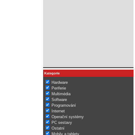
Kategorie
Hardware
Periferie
Multimédia
Software
Programování
Internet
Operační systémy
PC sestavy
Ostatní
Mobily a tablety