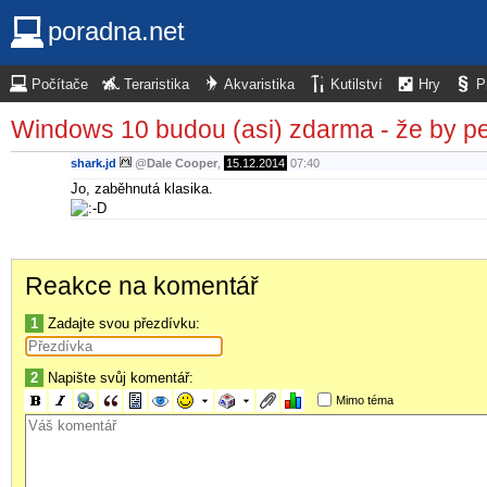
poradna.net
Počítače
Teraristika
Akvaristika
Kutilství
Hry
P
Windows 10 budou (asi) zdarma - že by p
shark.jd
@
Dale Cooper
,
15.12.2014
07:40
Jo, zaběhnutá klasika.
Reakce na komentář
1
Zadajte svou přezdívku:
2
Napište svůj komentář:
Mimo téma