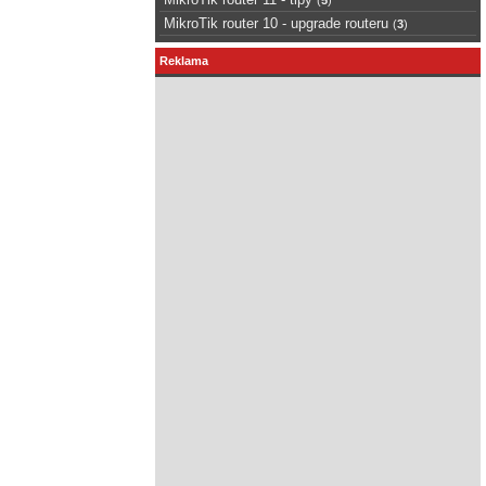
MikroTik router 10 - upgrade routeru
(
3
)
Reklama