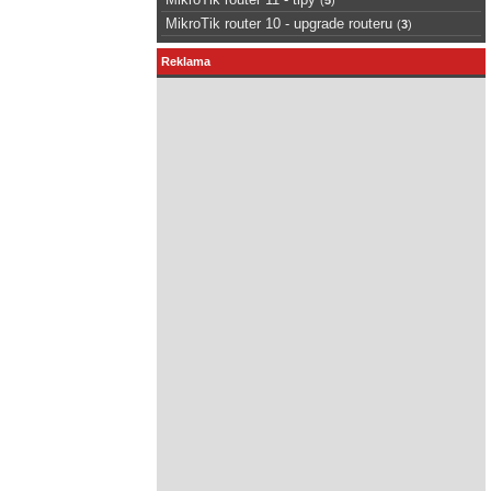
MikroTik router 10 - upgrade routeru
(
3
)
Reklama