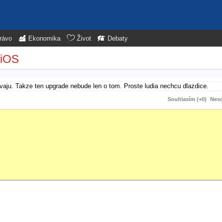
rávo
Ekonomika
Život
Debaty
/iOS
vaju. Takze ten upgrade nebude len o tom. Proste ludia nechcu dlazdice.
Souhlasím (+0)
Neso