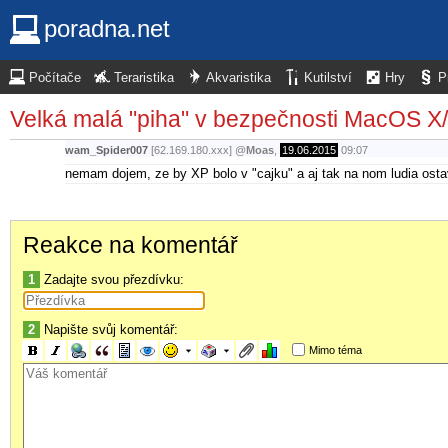
poradna.net
Počítače
Teraristika
Akvaristika
Kutilství
Hry
P
Velká malá "piha" v bezpečnosti MacOS X
wam_Spider007
[62.169.180.xxx]
@
Moas
,
19.06.2015
09:07
nemam dojem, ze by XP bolo v "cajku" a aj tak na nom ludia osta
Reakce na komentář
1
Zadajte svou přezdívku:
2
Napište svůj komentář:
Mimo téma