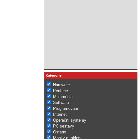
Kategorie
Hardware
Periferie
Multimédia
Software
Programování
Internet
Operační systémy
PC sestavy
Ostatní
Mobily a tablety