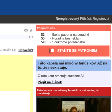
Neregistrovaný
Přihlásit
Registrovat
Podpořte nás
$2
- Ikona patrona na poradně
#14
$5
- Poradna bez reklam
$10
- Soukromé poradenství
uhlasím (-0)
Odpovědět
STAŇTE SE PATRONEM
Táto kapela má milióny fanúšikov. Až na
to, že neexistuje.
O tom kam smeruje sucasne AI.
Přejít na článek
Táto kapela má milióny fanúšikov - až na to, že
neexistuje