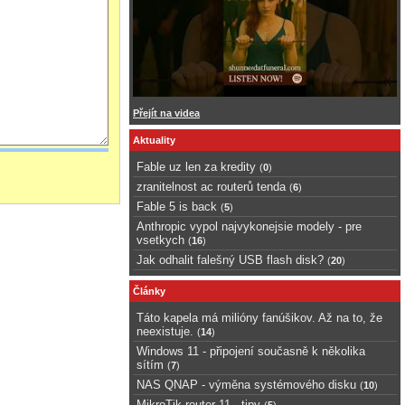
Přejít na videa
Aktuality
Fable uz len za kredity
(
0
)
zranitelnost ac routerů tenda
(
6
)
Fable 5 is back
(
5
)
Anthropic vypol najvykonejsie modely - pre
vsetkych
(
16
)
Jak odhalit falešný USB flash disk?
(
20
)
Články
Táto kapela má milióny fanúšikov. Až na to, že
neexistuje.
(
14
)
Windows 11 - připojení současně k několika
sítím
(
7
)
NAS QNAP - výměna systémového disku
(
10
)
MikroTik router 11 - tipy
(
5
)