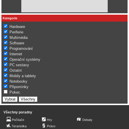
Kategorie
Hardware
Periferie
Multimédia
Software
Programování
Internet
Operační systémy
PC sestavy
Ostatní
Mobily a tablety
Notebooky
Připomínky
Pokec
Všechny poradny
Počítače
Hry
Debaty
Teraristika
Právo