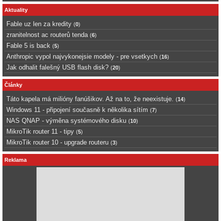
Aktuality
Fable uz len za kredity
(
0
)
zranitelnost ac routerů tenda
(
6
)
Fable 5 is back
(
5
)
Anthropic vypol najvykonejsie modely - pre vsetkych
(
16
)
Jak odhalit falešný USB flash disk?
(
20
)
Články
Táto kapela má milióny fanúšikov. Až na to, že neexistuje.
(
14
)
Windows 11 - připojení současně k několika sítím
(
7
)
NAS QNAP - výměna systémového disku
(
10
)
MikroTik router 11 - tipy
(
5
)
MikroTik router 10 - upgrade routeru
(
3
)
Reklama