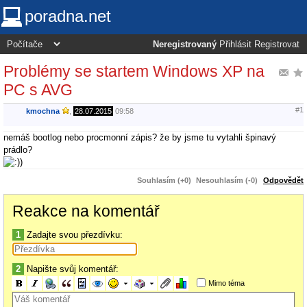
poradna.net
Neregistrovaný
Přihlásit
Registrovat
Problémy se startem Windows XP na
PC s AVG
#1
kmochna
,
28.07.2015
09:58
nemáš bootlog nebo procmonní zápis? že by jsme tu vytahli špinavý
prádlo?
Souhlasím (+0)
Nesouhlasím (-0)
Odpovědět
Reakce na komentář
1
Zadajte svou přezdívku:
2
Napište svůj komentář:
Mimo téma