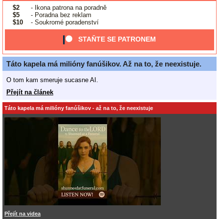
$2
- Ikona patrona na poradně
$5
- Poradna bez reklam
$10
- Soukromé poradenství
STAŇTE SE PATRONEM
Táto kapela má milióny fanúšikov. Až na to, že neexistuje.
O tom kam smeruje sucasne AI.
Přejít na článek
Táto kapela má milióny fanúšikov - až na to, že neexistuje
Přejít na videa