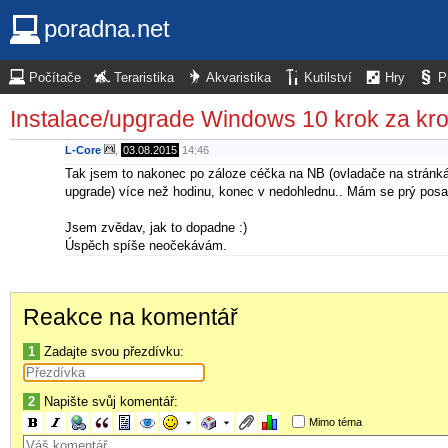
poradna.net
Počítače
Teraristika
Akvaristika
Kutilství
Hry
P
Instalace/upgrade Windows 10 krok za k
L-Core
,
03.08.2015
14:46
Tak jsem to nakonec po záloze céčka na NB (ovladače na stránkách
upgrade) více než hodinu, konec v nedohlednu.. Mám se prý posad
Jsem zvědav, jak to dopadne :)
Úspěch spíše neočekávám.
Reakce na komentář
1
Zadajte svou přezdívku:
2
Napište svůj komentář:
Mimo téma