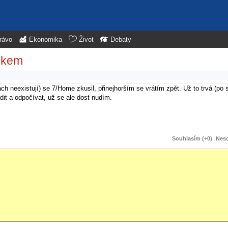
rávo
Ekonomika
Život
Debaty
rokem
 neexistují) se 7/Home zkusil, přinejhorším se vrátím zpět. Už to trvá (po 
it a odpočívat, už se ale dost nudím.
Souhlasím (+0)
Neso