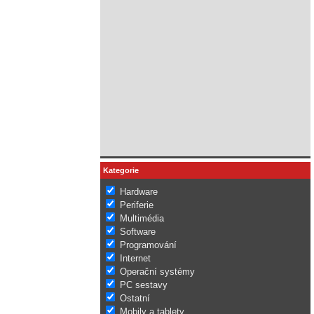
Kategorie
Hardware
Periferie
Multimédia
Software
Programování
Internet
Operační systémy
PC sestavy
Ostatní
Mobily a tablety