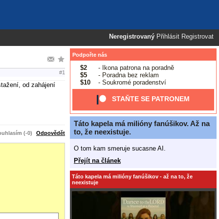
Neregistrovaný
Přihlásit
Registrovat
Podpořte nás
$2
- Ikona patrona na poradně
#1
$5
- Poradna bez reklam
$10
- Soukromé poradenství
stažení, od zahájení
STAŇTE SE PATRONEM
Táto kapela má milióny fanúšikov. Až na
to, že neexistuje.
uhlasím (-0)
Odpovědět
O tom kam smeruje sucasne AI.
Přejít na článek
Táto kapela má milióny fanúšikov - až na to, že
neexistuje