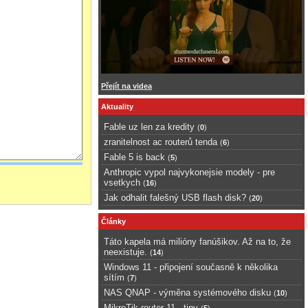
Přejít na videa
Aktuality
Fable uz len za kredity
(
0
)
zranitelnost ac routerů tenda
(
6
)
Fable 5 is back
(
5
)
Anthropic vypol najvykonejsie modely - pre
vsetkych
(
16
)
Jak odhalit falešný USB flash disk?
(
20
)
Články
Táto kapela má milióny fanúšikov. Až na to, že
neexistuje.
(
14
)
Windows 11 - připojení současně k několika
sítím
(
7
)
NAS QNAP - výměna systémového disku
(
10
)
MikroTik router 11 - tipy
(
5
)