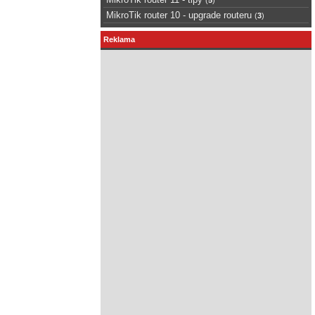
MikroTik router 10 - upgrade routeru
(
3
)
Reklama