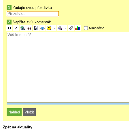
1
Zadajte svou přezdívku:
2
Napište svůj komentář:
Mimo téma
Zpět na aktuality