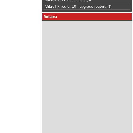
MikroTik router 10 - upgrade routeru
(
3
)
Reklama