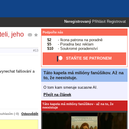
Neregistrovaný
Přihlásit
Registrovat
li, jeho
Podpořte nás
$2
- Ikona patrona na poradně
$5
- Poradna bez reklam
$10
- Soukromé poradenství
#13
STAŇTE SE PATRONEM
vynechat falšování a
Táto kapela má milióny fanúšikov. Až na
to, že neexistuje.
O tom kam smeruje sucasne AI.
Přejít na článek
Táto kapela má milióny fanúšikov - až na to, že
neexistuje
uhlasím (-0)
Odpovědět