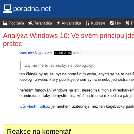
poradna.net
Počítače
Teraristika
Akvaristika
Kutilství
Hry
P
Analýza Windows 10: Ve svém principu jde o
prstec
lední brtník
@
L-Core
,
12.08.2015
16:53
Zajímá mě to technicky, ne ideologicky.
ten článek by musel být na normálním webu, abych se na to neští
ideologii u webu, který publikuje jenom vylhané nebo jednostrann
neřeším fungování windows na síti, nesedím u nich s wiresharkem
o androidu si taky nemyslím nic, většina trhu se rozhodla a jak js
tvůj vlastní odkaz
je mnohem užitečnější než ten kágébácký paskv
Reakce na komentář