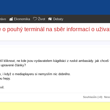
rávo
Ekonomika
Život
Debaty
 pouhý terminál na sběr informací o uživate
tíl kliknout, ne kde jsou vydavatelem kágébáci z ruské ambasády. jak chceš 
ě upravené články?
, i když o mediaplayeru si nemyslím nic dobrého.
ou hepy.
il.
Souhlasím (+0)
Neso