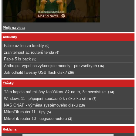
Přejít na videa
Aktuality
Fable uz len za kredity
(
0
)
zranitelnost ac routerů tenda
(
6
)
Fable 5 is back
(
5
)
Anthropic vypol najvykonejsie modely - pre vsetkych
(
16
)
Jak odhalit falešný USB flash disk?
(
20
)
Články
Táto kapela má milióny fanúšikov. Až na to, že neexistuje.
(
14
)
Windows 11 - připojení současně k několika sítím
(
7
)
NAS QNAP - výměna systémového disku
(
10
)
MikroTik router 11 - tipy
(
5
)
MikroTik router 10 - upgrade routeru
(
3
)
Reklama