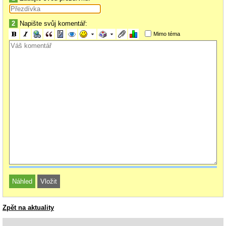
zajimave, nejak neverim, ze MS uzivi domacnosti.
2
Napište svůj komentář:
Mimo téma
Zpět na aktuality