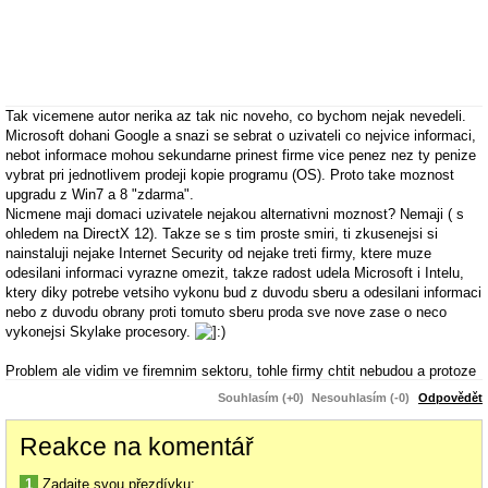
Tak vicemene autor nerika az tak nic noveho, co bychom nejak nevedeli.
Microsoft dohani Google a snazi se sebrat o uzivateli co nejvice informaci,
nebot informace mohou sekundarne prinest firme vice penez nez ty penize
vybrat pri jednotlivem prodeji kopie programu (OS). Proto take moznost
upgradu z Win7 a 8 "zdarma".
Nicmene maji domaci uzivatele nejakou alternativni moznost? Nemaji ( s
ohledem na DirectX 12). Takze se s tim proste smiri, ti zkusenejsi si
nainstaluji nejake Internet Security od nejake treti firmy, ktere muze
odesilani informaci vyrazne omezit, takze radost udela Microsoft i Intelu,
ktery diky potrebe vetsiho vykonu bud z duvodu sberu a odesilani informaci
nebo z duvodu obrany proti tomuto sberu proda sve nove zase o neco
vykonejsi Skylake procesory.
Problem ale vidim ve firemnim sektoru, tohle firmy chtit nebudou a protoze
firmy nebudou moci donekonecna zustavat na Win7, otevira se tu moznost
Souhlasím (+0)
Nesouhlasím (-0)
Odpovědět
pro sirsi rozsireni linuxu ve firemnim segmentu, nepredpokladam totiz, ze
firmy budou nasazovat jen drahe Enterprise Windows a ani
Reakce na komentář
nepredpokladam, ze by MS jeste vytvoril nejaky jiny firemni OS.
Kazdopadne pokud MS propadne u firem, muze to byt jeste velice
1
Zadajte svou přezdívku: