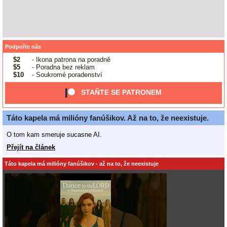
Podpořte nás
$2
- Ikona patrona na poradně
$5
- Poradna bez reklam
$10
- Soukromé poradenství
STAŇTE SE PATRONEM
Táto kapela má milióny fanúšikov. Až na to, že neexistuje.
O tom kam smeruje sucasne AI.
Přejít na článek
Táto kapela má milióny fanúšikov - až na to, že neexistuje