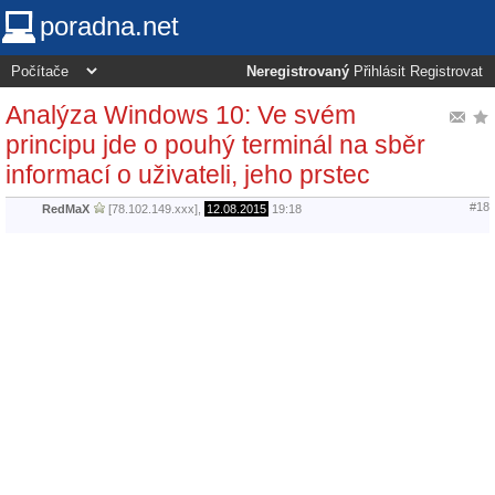
poradna.net
Neregistrovaný
Přihlásit
Registrovat
Analýza Windows 10: Ve svém
principu jde o pouhý terminál na sběr
informací o uživateli, jeho prstec
#18
RedMaX
[78.102.149.xxx],
12.08.2015
19:18