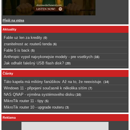
Přejít na videa
Aktuality
Fable uz len za kredity
(
0
)
zranitelnost ac routerů tenda
(
6
)
Fable 5 is back
(
5
)
Anthropic vypol najvykonejsie modely - pre vsetkych
(
16
)
Jak odhalit falešný USB flash disk?
(
20
)
Články
Táto kapela má milióny fanúšikov. Až na to, že neexistuje.
(
14
)
Windows 11 - připojení současně k několika sítím
(
7
)
NAS QNAP - výměna systémového disku
(
10
)
MikroTik router 11 - tipy
(
5
)
MikroTik router 10 - upgrade routeru
(
3
)
Reklama