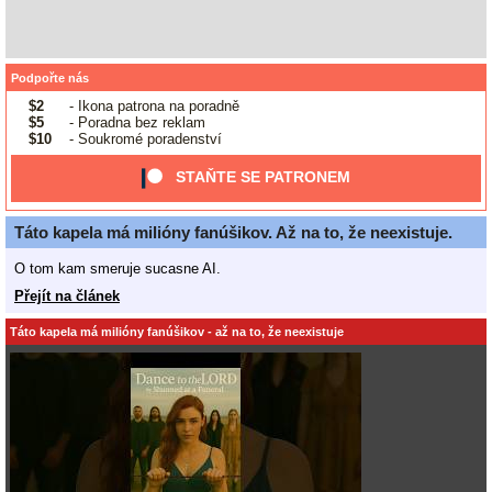
Podpořte nás
$2
- Ikona patrona na poradně
$5
- Poradna bez reklam
$10
- Soukromé poradenství
STAŇTE SE PATRONEM
Táto kapela má milióny fanúšikov. Až na to, že neexistuje.
O tom kam smeruje sucasne AI.
Přejít na článek
Táto kapela má milióny fanúšikov - až na to, že neexistuje