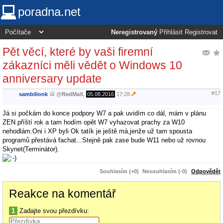
poradna.net
Neregistrovaný
Přihlásit
Registrovat
Pět věcí, které by vaši firemní
zákazníci měli vědět o Windows 10
anniversary update
#17
sambilionk
@
RedMaX
,
05.08.2016
17:28
Já si počkám do konce podpory W7 a pak uvidím co dál, mám v plánu
ZEN příští rok a tam hodím opět W7 vyhazovat prachy za W10
nehodlám.Oni i XP byli Ok tatík je ještě má,jenže už tam spousta
programů přestává fachat...Stejně pak zase bude W11 nebo už rovnou
Skynet(Terminátor).
Souhlasím (+0)
Nesouhlasím (-0)
Odpovědět
Reakce na komentář
1
Zadajte svou přezdívku: