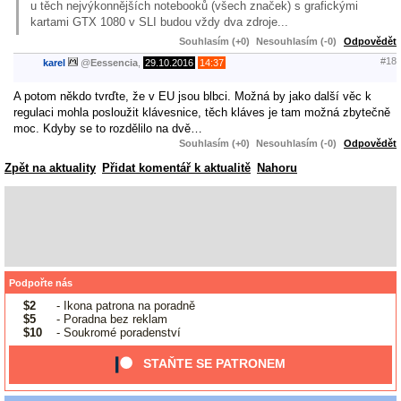
u těch nejvýkonnějších notebooků (všech značek) s grafickými
kartami GTX 1080 v SLI budou vždy dva zdroje...
Souhlasím (+0)
Nesouhlasím (-0)
Odpovědět
#18
karel
@
Eessencia
,
29.10.2016
14:37
A potom někdo tvrďte, že v EU jsou blbci. Možná by jako další věc k
regulaci mohla posloužit klávesnice, těch kláves je tam možná zbytečně
moc. Kdyby se to rozdělilo na dvě…
Souhlasím (+0)
Nesouhlasím (-0)
Odpovědět
Zpět na aktuality
Přidat komentář k aktualitě
Nahoru
Podpořte nás
$2
- Ikona patrona na poradně
$5
- Poradna bez reklam
$10
- Soukromé poradenství
STAŇTE SE PATRONEM