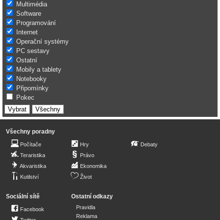
Multimédia
Software
Programování
Internet
Operační systémy
PC sestavy
Ostatní
Mobily a tablety
Notebooky
Připomínky
Pokec
Všechny poradny
Počítače
Hry
Debaty
Teraristika
Právo
Akvaristika
Ekonomika
Kutilství
Život
Sociální sítě
Ostatní odkazy
Pravidla
Facebook
Reklama