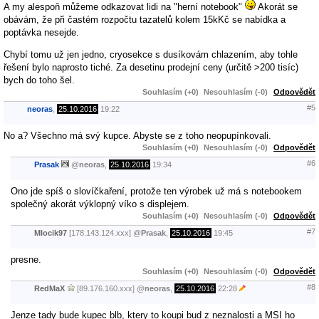
A my alespoň můžeme odkazovat lidi na "herní notebook"
Akorát se
obávám, že při častém rozpočtu tazatelů kolem 15kKč se nabídka a
poptávka nesejde.
Chybí tomu už jen jedno, cryosekce s dusíkovám chlazením, aby tohle
řešení bylo naprosto tiché. Za desetinu prodejní ceny (určitě >200 tisíc)
bych do toho šel.
Souhlasím (+0)
Nesouhlasím (-0)
Odpovědět
#5
neoras
,
25.10.2016
19:22
No a? Všechno má svý kupce. Abyste se z toho neopupínkovali.
Souhlasím (+0)
Nesouhlasím (-0)
Odpovědět
#6
Prasak
@
neoras
,
25.10.2016
19:34
Ono jde spíš o slovíčkaření, protože ten výrobek už má s notebookem
společný akorát výklopný víko s displejem.
Souhlasím (+0)
Nesouhlasím (-0)
Odpovědět
#7
Mlocik97
[178.143.124.xxx]
@
Prasak
,
25.10.2016
19:45
presne.
Souhlasím (+0)
Nesouhlasím (-0)
Odpovědět
#8
RedMaX
[89.176.160.xxx]
@
neoras
,
25.10.2016
22:28
Jenze tady bude kupec blb, ktery to koupi bud z neznalosti a MSI ho