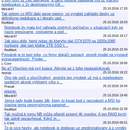
o tom som už četl dávnejšie, a takto riešené napájanie má už viacero
notebookov s 2x desktopovými GK…
25.10.2016 17:20
Mlocik97
Tak potom co MSI dalo jasne najevo, ze vyrabet zakladni desky uz
definitivne nedokaze a i desaty upd…
25.10.2016 18:03
RedMaX
Notebook by mala byť náhrada stolných počítačov v situáciách kdy se
často presúvame, cestujeme a pod…
25.10.2016 19:17
Mlocik97
Jak pisu dole, herni notas do kteryho daji GTX1070 na 1920x1080
rozliseni, daji tam klidne 1TB SSD t…
25.10.2016 22:34
RedMaX
Primárně je to test toho, co firmy dokáží sestavit, prostě model na výstavě
extravagantností. Prodej…
25.10.2016 18:06
L-Core
No a? Všechno má svý kupce. Abyste se z toho neopupínkovali.
25.10.2016 19:22
neoras
Ono jde spíš o slovíčkaření, protože ten výrobek už má s notebookem
společný akorát výklopný víko s…
25.10.2016 19:34
Prasak
presne.
25.10.2016 19:45
Mlocik97
Jenze tady bude kupec blb, ktery to koupi bud z neznalosti a MSI ho
vlastne tema nesmyslnyma paramet…
25.10.2016 22:28
RedMaX
Tak možná k tomu NB může připojit externí 4k monitor. A ten RAID bych
tak úplně nezavrhoval. Když m…
26.10.2016 06:51
L-Core
To je sice hezky, ale notebook je dodavan uz predinstalovany a z vyroby