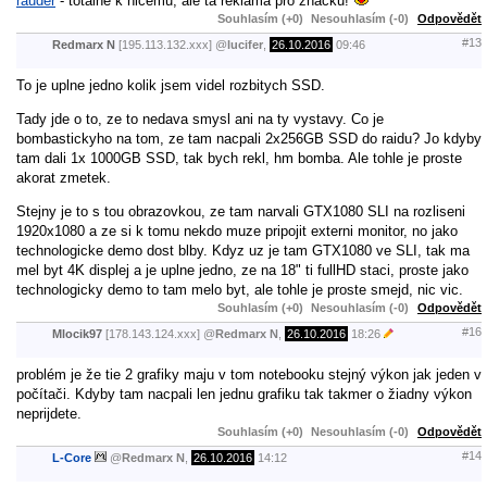
rauder
- totalne k nicemu, ale ta reklama pro znacku!
Souhlasím (+0)
Nesouhlasím (-0)
Odpovědět
#13
Redmarx N
[195.113.132.xxx]
@
lucifer
,
26.10.2016
09:46
To je uplne jedno kolik jsem videl rozbitych SSD.
Tady jde o to, ze to nedava smysl ani na ty vystavy. Co je
bombastickyho na tom, ze tam nacpali 2x256GB SSD do raidu? Jo kdyby
tam dali 1x 1000GB SSD, tak bych rekl, hm bomba. Ale tohle je proste
akorat zmetek.
Stejny je to s tou obrazovkou, ze tam narvali GTX1080 SLI na rozliseni
1920x1080 a ze si k tomu nekdo muze pripojit externi monitor, no jako
technologicke demo dost blby. Kdyz uz je tam GTX1080 ve SLI, tak ma
mel byt 4K displej a je uplne jedno, ze na 18" ti fullHD staci, proste jako
technologicky demo to tam melo byt, ale tohle je proste smejd, nic vic.
Souhlasím (+0)
Nesouhlasím (-0)
Odpovědět
#16
Mlocik97
[178.143.124.xxx]
@
Redmarx N
,
26.10.2016
18:26
problém je že tie 2 grafiky maju v tom notebooku stejný výkon jak jeden v
počítači. Kdyby tam nacpali len jednu grafiku tak takmer o žiadny výkon
neprijdete.
Souhlasím (+0)
Nesouhlasím (-0)
Odpovědět
#14
L-Core
@
Redmarx N
,
26.10.2016
14:12