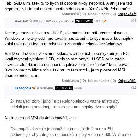
Tak RAID 0 mi uteklo, to bych si osobně nikdy nepořídil. A ani jsem teď
nepátral, zda to zakoupení tohoto notebooku může člověk třeba změnit.
Souhlasím (+0)
Nesouhlasím (-0)
Odpovědět
#15
RedMaX
[89.176.160.xxx]
@
L-Core
,
26.10.2016
16:18
Urcite je moznost nastavit Raid1, ale budes tam mit predinstalovane
Windows a nejaky oddil pro tovarni nastaveni a to bys musel bud nejdriv
zalohovat nebo bys o to prisel a kazdopadne reinstalace Windows.
Raid0 se driv delal v tovarne skladanych hernich nebo vykonnych PC
kvuli zvyseni rychlosti HDD, melo to tam smysl. U SSD to je totalni
kravina, ale frkulini to nechapou a jelikoz je tenhle "notas" koncipovan
jako koupe pro idiota roku, tak mu to tam strcili, je to proste od MSI
znacne neseriozni.
Souhlasím (+0)
Nesouhlasím (-0)
Odpovědět
#17
Eessencia
@
RedMaX
,
29.10.2016
14:06
2x napajeci zdroj, jako i u pseudonotebooku vazne misto aby
udelali jeden poradnej, tak tam prsknou nejaky dva smejdy?
Na to jsem od MSI dostal odpověď, cituji
Dva napájecí zdroje je bohužel nutnost, jelikož norma EU
nedovoluje, aby zdroje k notebookům měly více než 330 W. A proto