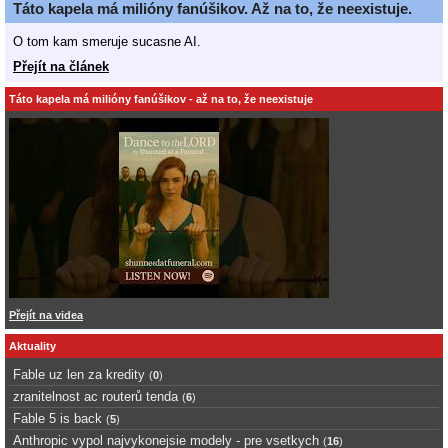
Táto kapela má milióny fanúšikov. Až na to, že neexistuje.
O tom kam smeruje sucasne AI.
Přejít na článek
Táto kapela má milióny fanúšikov - až na to, že neexistuje
Přejít na videa
Aktuality
Fable uz len za kredity
(
0
)
zranitelnost ac routerů tenda
(
6
)
Fable 5 is back
(
5
)
Anthropic vypol najvykonejsie modely - pre vsetkych
(
16
)