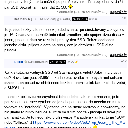
ti, jsi namydlený. Takto můžeš po poruše plynule dál a objednat si další
pár SSD. Akorát tam mohli dát 2x 500
Souhlasím (+0)
Nesouhlasím (-0)
Odpovědět
#11
Redmarx N
[195.113.132.xxx]
@
L-Core
,
26.10.2016
08:00
To je sice hezky, ale notebook je dodavan uz predinstalovany a z vyroby
je RAID nastaven na raid0 teda nikoli zrcadleni, ale spojeni dvou disku v
jeden, pricemz data se rozmisti pres ty dva SSD. Takze odchodem
jednoho disku prijdes o data na obou, coz je obzvlast u SSD cista
parodie.
Souhlasím (+0)
Nesouhlasím (-0)
Odpovědět
#12
lucifer
@
Redmarx N
,
26.10.2016
08:27
Kolik skutecne vadnych SSD od Sasmsungu s videl? Jako - na vlastni
oci? Navic tam jsou SM951 = zadne orezavatko, v to bych mel celkem
duveru. Jen pokud uz chteli neco bez kompromisu tak tam meli dat vetsi,
a SM961. ;)
- neresim celkovou nesmyslnost toho celeho, jak uz se napsalo, je to
pouze demonstrace vyrobce co je schopen nacpat do neceho co muze
vydavat za "notebook". Vylozene vec na ruzne vystavy a showroomy, na
nic jineho to nikdy nebude a urcite se s tim pocita - prodeje kusove pro
par fanatiku. Je to neco jako civilni verze Maraudera - a rikat tomu "SUV"
nebo "Offroad" :)
https://www.snotr.com/video/7581/Top_Gear_-_The_Ma