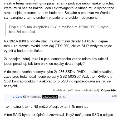
vlastne tema nesmyslnyma parametrama podvede nebo nejakej prachac,
kterej musi bejt za kazdou cenu extravagantni a vubec mu o vykon toho
stroje nejde, nakonec an tom bude hrat Solitaire a pracovat ve Wordu,
samozrejme v tomto druhem pripade je to problem dotycneho.
Displej IPS má úhlopříčku 18,4" s rozlišením 1920×1080, G-sync
bohužel postrádá.
Na 1920x1080 ti bohate staci na maximalni detaily GTX1070, dejme
tomu, ze hroznej overkill tam daj GTX1080, ale ve SLI? Vzdyt to nejde
vyuzit a bude se to flakat.
2x napajeci zdroj, jako i u pseudonotebooku vazne misto aby udelali
jeden poradnej, tak tam prsknou nejaky dva smejdy?
A do tretice vseho nesmyslnyho 2x 256 SSD v RAIDu, totalni hovadina,
zase proc teda nedali jedno poradny SSD 500GB? Vzdyt ten RAID je u
SSD kontraproduktivni a akorat to to SSD vic opotrebovava ale nic se
nezrychli.
Souhlasím (+0)
Nesouhlasím (-0)
Odpovědět
#10
L-Core
@
RedMaX
,
26.10.2016
06:51
Tak možná k tomu NB může připojit externí 4k monitor.
A ten RAID bych tak úplně nezavrhoval. Když máš jedno SSD a odejde