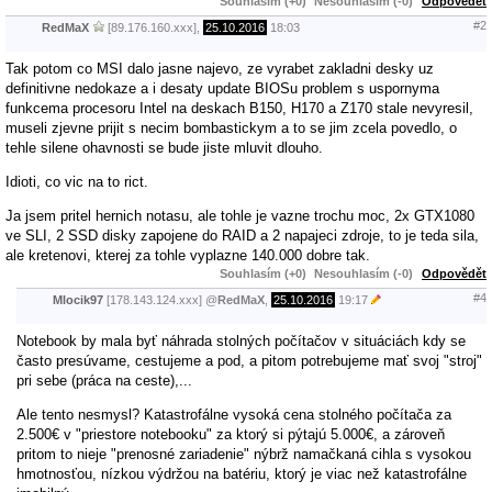
Souhlasím (+0)
Nesouhlasím (-0)
Odpovědět
#2
RedMaX
[89.176.160.xxx],
25.10.2016
18:03
Tak potom co MSI dalo jasne najevo, ze vyrabet zakladni desky uz
definitivne nedokaze a i desaty update BIOSu problem s uspornyma
funkcema procesoru Intel na deskach B150, H170 a Z170 stale nevyresil,
museli zjevne prijit s necim bombastickym a to se jim zcela povedlo, o
tehle silene ohavnosti se bude jiste mluvit dlouho.
Idioti, co vic na to rict.
Ja jsem pritel hernich notasu, ale tohle je vazne trochu moc, 2x GTX1080
ve SLI, 2 SSD disky zapojene do RAID a 2 napajeci zdroje, to je teda sila,
ale kretenovi, kterej za tohle vyplazne 140.000 dobre tak.
Souhlasím (+0)
Nesouhlasím (-0)
Odpovědět
#4
Mlocik97
[178.143.124.xxx]
@
RedMaX
,
25.10.2016
19:17
Notebook by mala byť náhrada stolných počítačov v situáciách kdy se
často presúvame, cestujeme a pod, a pitom potrebujeme mať svoj "stroj"
pri sebe (práca na ceste),...
Ale tento nesmysl? Katastrofálne vysoká cena stolného počítača za
2.500€ v "priestore notebooku" za ktorý si pýtajú 5.000€, a zároveň
pritom to nieje "prenosné zariadenie" nýbrž namačkaná cihla s vysokou
hmotnosťou, nízkou výdržou na batériu, ktorý je viac než katastrofálne