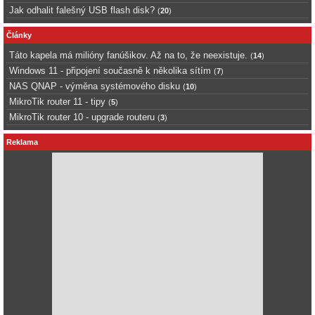
Jak odhalit falešný USB flash disk?
(
20
)
Články
Táto kapela má milióny fanúšikov. Až na to, že neexistuje.
(
14
)
Windows 11 - připojení současně k několika sítím
(
7
)
NAS QNAP - výměna systémového disku
(
10
)
MikroTik router 11 - tipy
(
5
)
MikroTik router 10 - upgrade routeru
(
3
)
Reklama