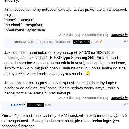
imobilný.
Jinak povediac, herný notebook existuje, avšak práve táto cihla notebook
nieje,...
"herný" - správne
"notebook" - nesprávne
"predražené" vynechané
Souhlasím (+0)
Nesouhlasím (-0)
Odpovědět
#9
RedMaX
[89.176.160.xxx]
@
Mlocik97
,
25.10.2016
22:34
Jak pisu dole, herni notas do kteryho daji GTX1070 na 1920x1080
rozliseni, daji tam klidne 1TB SSD typu Samsung 850 Pro a udelaji to
opravdu poradne z poradnyho materialu kovovej, zadnej plast a podobne,
ikdyby mel 5 kilo, tak ja to chapu. Jedu na chalupu, notas hodim do auta
a muzu celej vikend parit na cerstvym vzduchu.
Jenze tohle je pokus proste narvat spoustu smejdu do jedny kupy a
prodat to co nejdraz, ten "notas" proste nedava zadny smysl, tohle si
zadnej normalne uvazujici hrac nekoupi.
Souhlasím (+0)
Nesouhlasím (-0)
Odpovědět
#3
L-Core
,
25.10.2016
18:06
Primárně je to test toho, co firmy dokáží sestavit, prostě model na výstavě
extravagantností. Prodeje budou minimální, jde o test technologických
schopností výrobce.