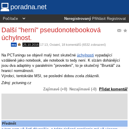
poradna.net
Neregistrovaný
Přihlásit
Registrovat
Další "herní" pseudonotebooková
úchylnost.
ms
,
25.10.2016
17:13
,
Ostatní
, 18 komentářů (6532 zobrazení)
Na PCTuningu se objevil malý test skutečné
úchylnosti
vypadající
vzdáleně jako notebook, ale notebook to tedy není. K slzám dohánějící
jsou dva adaptéry v paralelním "provedení", to je skutečný "Bruntál" za
hranicí normálnosti.
Výrobci, tentokráte MSI, se poslední dobou zcela zbláznili.
Zdroj: pctuning.cz
Zajímavé (+0)
Nezajímavé (-0)
Přidat komentář
Předmět