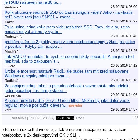
je RAID nastaven na raid0 te…
26.10.2016 08:00
Redmarx N
Kolik skutecne vadnych SSD od Sasmsungu s videl? Jako - na vlastni
oci? Navic tam jsou SM951 = zadne…
26.10.2016 08:27
lucifer
To je uplne jedno kolik jsem videl rozbitych SSD. Tady jde o to, ze to
nedava smysl ani na ty vysta…
26.10.2016 09:46
Redmarx N
problém je že tie 2 grafiky maju v tom notebooku stejný výkon jak jeden
v počítači. Kdyby tam nacpal…
26.10.2016 18:26
Mlocik97
Tak RAID 0 mi uteklo, to bych si osobně nikdy nepořídil. A ani jsem teď
nepátral, zda to zakoupení t…
26.10.2016 14:12
L-Core
Urcite je moznost nastavit Raid1, ale budes tam mit predinstalovane
Windows a nejaky oddil pro tovar…
26.10.2016 16:18
RedMaX
2x napajeci zdroj, jako i u pseudonotebooku vazne misto aby udelali
jeden poradnej, tak tam prsknou…
29.10.2016 14:06
Eessencia
A potom někdo tvrďte, že v EU jsou blbci. Možná by jako další věc k
regulaci mohla posloužit klávesn…
poslední
29.10.2016 14:37
karel
#1
Mlocik97
[178.143.124.xxx],
25.10.2016
17:20
o tom som už četl dávnejšie, a takto riešené napájanie má už viacero
notebookov s 2x desktopovými GK v SLI...