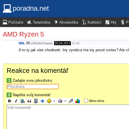
poradna.net
Počítače
Teraristika
Akvaristika
Kutilství
Hry
P
AMD Ryzen 5
MM..
@
XoXoChanel
,
25.04.2017
15:46
A to ty jak vies zhodnotit. Iny vyrobca ma iny pocet vrstev? Ale c
Reakce na komentář
1
Zadajte svou přezdívku:
2
Napište svůj komentář:
Mimo téma