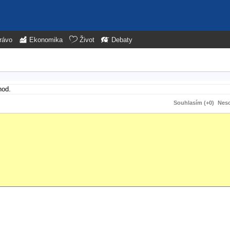
rávo
Ekonomika
Život
Debaty
hod.
Souhlasím (+0)
Neso