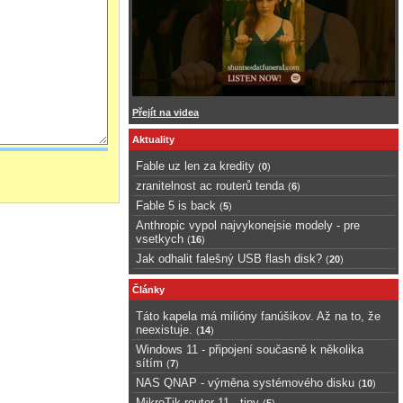
Přejít na videa
Aktuality
Fable uz len za kredity
(
0
)
zranitelnost ac routerů tenda
(
6
)
Fable 5 is back
(
5
)
Anthropic vypol najvykonejsie modely - pre
vsetkych
(
16
)
Jak odhalit falešný USB flash disk?
(
20
)
Články
Táto kapela má milióny fanúšikov. Až na to, že
neexistuje.
(
14
)
Windows 11 - připojení současně k několika
sítím
(
7
)
NAS QNAP - výměna systémového disku
(
10
)
MikroTik router 11 - tipy
(
5
)