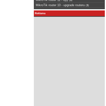
MikroTik router 10 - upgrade routeru
(
3
)
Reklama