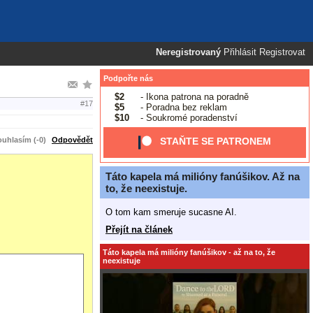
Neregistrovaný
Přihlásit
Registrovat
Podpořte nás
$2
- Ikona patrona na poradně
#17
$5
- Poradna bez reklam
$10
- Soukromé poradenství
uhlasím (-0)
Odpovědět
STAŇTE SE PATRONEM
Táto kapela má milióny fanúšikov. Až na
to, že neexistuje.
O tom kam smeruje sucasne AI.
Přejít na článek
Táto kapela má milióny fanúšikov - až na to, že
neexistuje