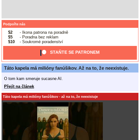
Podpořte nás
$2
- Ikona patrona na poradně
$5
- Poradna bez reklam
$10
- Soukromé poradenství
STAŇTE SE PATRONEM
Táto kapela má milióny fanúšikov. Až na to, že neexistuje.
O tom kam smeruje sucasne AI.
Přejít na článek
Táto kapela má milióny fanúšikov - až na to, že neexistuje