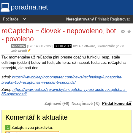
poradna.net
Neregistrovaný
Přihlásit
Registrovat
reCaptcha = človek - nepovoleno, bot
- povoleno
Mlocik97
[178.143.112.xxx],
30.10.2017
18:14
,
Software
, 3 komentáře (2538
zobrazení)
Tak momentálne už reCaptha plní presne opačnú funkciu, resp. stále
odfiltruje (oddelí) botov od ľudí, ale teraz už naopak ľudia cez reCaptcha
neprejdú, ale boti áno.
zdroj:
https://www.bleepingcomputer.com/news/technology/uncaptcha-
breaks-450-recaptchas-in-under-6-seconds/
Zdroj:
https://www.root.cz/zpravicky/uncaptcha-vyresi-audio-recaptcha-s-
85-uspesnosti/
Zajímavé (+0)
Nezajímavé (-0)
Přidat komentář
Komentář k aktualite
1
Zadajte svou přezdívku: