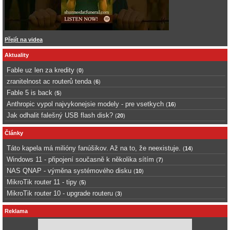
Přejít na videa
Aktuality
Fable uz len za kredity
(
0
)
zranitelnost ac routerů tenda
(
6
)
Fable 5 is back
(
5
)
Anthropic vypol najvykonejsie modely - pre vsetkych
(
16
)
Jak odhalit falešný USB flash disk?
(
20
)
Články
Táto kapela má milióny fanúšikov. Až na to, že neexistuje.
(
14
)
Windows 11 - připojení současně k několika sítím
(
7
)
NAS QNAP - výměna systémového disku
(
10
)
MikroTik router 11 - tipy
(
5
)
MikroTik router 10 - upgrade routeru
(
3
)
Reklama