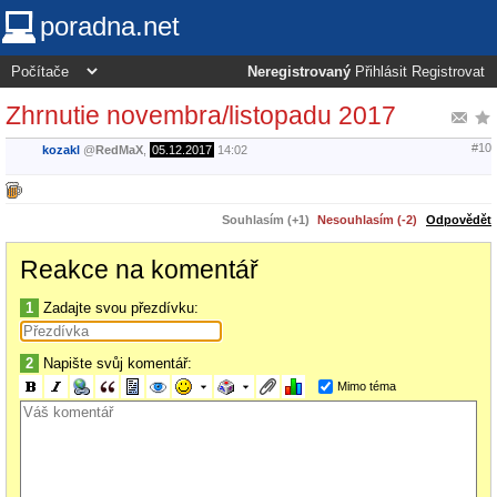
poradna.net
Neregistrovaný
Přihlásit
Registrovat
Zhrnutie novembra/listopadu 2017
#10
kozakl
@
RedMaX
,
05.12.2017
14:02
Souhlasím (+1)
Nesouhlasím (-2)
Odpovědět
Reakce na komentář
1
Zadajte svou přezdívku:
2
Napište svůj komentář:
Mimo téma