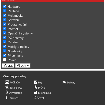
Hardware
Periferie
Multimédia
Software
Programování
Internet
Operační systémy
PC sestavy
Ostatní
Mobily a tablety
Notebooky
Připomínky
Pokec
Všechny poradny
Počítače
Hry
Debaty
Teraristika
Právo
Akvaristika
Ekonomika
Kutilství
Život