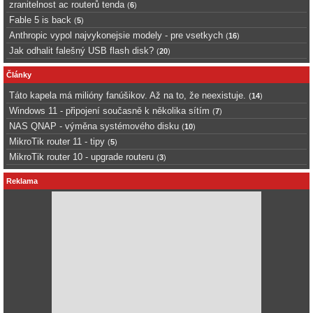
zranitelnost ac routerů tenda
(
6
)
Fable 5 is back
(
5
)
Anthropic vypol najvykonejsie modely - pre vsetkych
(
16
)
Jak odhalit falešný USB flash disk?
(
20
)
Články
Táto kapela má milióny fanúšikov. Až na to, že neexistuje.
(
14
)
Windows 11 - připojení současně k několika sítím
(
7
)
NAS QNAP - výměna systémového disku
(
10
)
MikroTik router 11 - tipy
(
5
)
MikroTik router 10 - upgrade routeru
(
3
)
Reklama