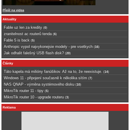
Přejít na videa
Aktuality
Fable uz len za kredity
(
0
)
zranitelnost ac routerů tenda
(
6
)
Fable 5 is back
(
5
)
Anthropic vypol najvykonejsie modely - pre vsetkych
(
16
)
Jak odhalit falešný USB flash disk?
(
20
)
Články
Táto kapela má milióny fanúšikov. Až na to, že neexistuje.
(
14
)
Windows 11 - připojení současně k několika sítím
(
7
)
NAS QNAP - výměna systémového disku
(
10
)
MikroTik router 11 - tipy
(
5
)
MikroTik router 10 - upgrade routeru
(
3
)
Reklama