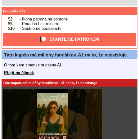
Podpořte nás
$2
- Ikona patrona na poradně
$5
- Poradna bez reklam
$10
- Soukromé poradenství
STAŇTE SE PATRONEM
Táto kapela má milióny fanúšikov. Až na to, že neexistuje.
O tom kam smeruje sucasne AI.
Přejít na článek
Táto kapela má milióny fanúšikov - až na to, že neexistuje