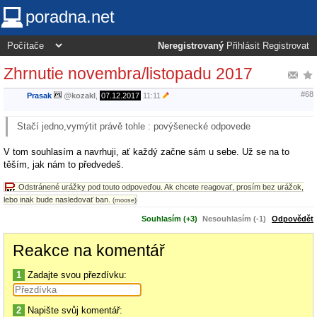
poradna.net
Neregistrovaný
Přihlásit
Registrovat
Zhrnutie novembra/listopadu 2017
#68
Prasak
@
kozakl
,
07.12.2017
11:11
Stačí jedno,vymýtit právě tohle : povýšenecké odpovede
V tom souhlasím a navrhuji, ať každý začne sám u sebe. Už se na to
těším, jak nám to předvedeš.
Odstránené urážky pod touto odpoveďou. Ak chcete reagovať, prosím bez urážok,
lebo inak bude nasledovať ban.
(moose)
Souhlasím (+3)
Nesouhlasím (-1)
Odpovědět
Reakce na komentář
1
Zadajte svou přezdívku:
2
Napište svůj komentář: