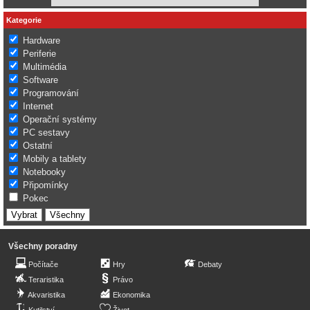
Kategorie
Hardware
Periferie
Multimédia
Software
Programování
Internet
Operační systémy
PC sestavy
Ostatní
Mobily a tablety
Notebooky
Připomínky
Pokec
Všechny poradny
Počítače
Hry
Debaty
Teraristika
Právo
Akvaristika
Ekonomika