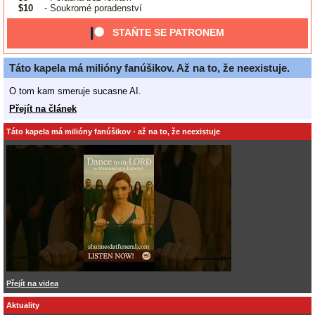
$10
- Soukromé poradenství
STAŇTE SE PATRONEM
Táto kapela má milióny fanúšikov. Až na to, že neexistuje.
O tom kam smeruje sucasne AI.
Přejít na článek
Táto kapela má milióny fanúšikov - až na to, že neexistuje
Přejít na videa
Aktuality