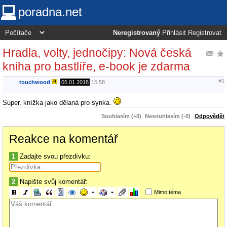
poradna.net
Neregistrovaný
Přihlásit
Registrovat
Hradla, volty, jednočipy: Nová česká
kniha pro bastlíře, e-book je zdarma
#1
touchwood
,
05.01.2018
15:58
Super, knížka jako dělaná pro synka.
Souhlasím (+0)
Nesouhlasím (-0)
Odpovědět
Reakce na komentář
1
Zadajte svou přezdívku:
2
Napište svůj komentář:
Mimo téma