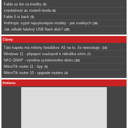
Fable uz len za kredity
(
0
)
zranitelnost ac routerů tenda
(
6
)
Fable 5 is back
(
5
)
Anthropic vypol najvykonejsie modely - pre vsetkych
(
16
)
Jak odhalit falešný USB flash disk?
(
20
)
Články
Táto kapela má milióny fanúšikov. Až na to, že neexistuje.
(
14
)
Windows 11 - připojení současně k několika sítím
(
7
)
NAS QNAP - výměna systémového disku
(
10
)
MikroTik router 11 - tipy
(
5
)
MikroTik router 10 - upgrade routeru
(
3
)
Reklama