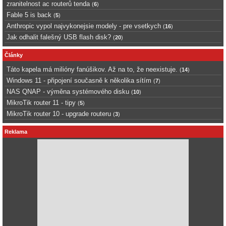
zranitelnost ac routerů tenda
(
6
)
Fable 5 is back
(
5
)
Anthropic vypol najvykonejsie modely - pre vsetkych
(
16
)
Jak odhalit falešný USB flash disk?
(
20
)
Články
Táto kapela má milióny fanúšikov. Až na to, že neexistuje.
(
14
)
Windows 11 - připojení současně k několika sítím
(
7
)
NAS QNAP - výměna systémového disku
(
10
)
MikroTik router 11 - tipy
(
5
)
MikroTik router 10 - upgrade routeru
(
3
)
Reklama