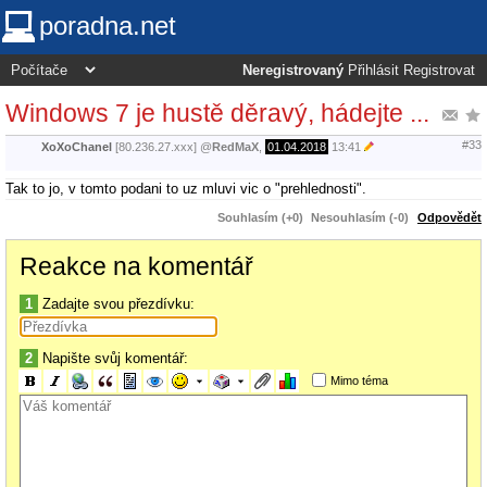
poradna.net
Neregistrovaný
Přihlásit
Registrovat
Windows 7 je hustě děravý, hádejte ...
#33
XoXoChanel
[80.236.27.xxx]
@
RedMaX
,
01.04.2018
13:41
Tak to jo, v tomto podani to uz mluvi vic o "prehlednosti".
Souhlasím (+0)
Nesouhlasím (-0)
Odpovědět
Reakce na komentář
1
Zadajte svou přezdívku:
2
Napište svůj komentář:
Mimo téma