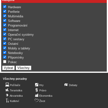
Hardware
Periferie
Multimédia
Software
Programování
Internet
Operační systémy
PC sestavy
Ostatní
Mobily a tablety
Notebooky
Připomínky
Pokec
Všechny poradny
Počítače
Hry
Debaty
Teraristika
Právo
Akvaristika
Ekonomika
Kutilství
Život