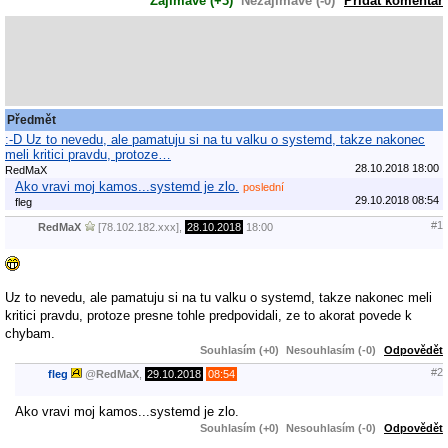
Zajímavé (+3)
Nezajímavé (-0)
Přidat komentář
Předmět
:-D Uz to nevedu, ale pamatuju si na tu valku o systemd, takze nakonec
meli kritici pravdu, protoze…
28.10.2018 18:00
RedMaX
Ako vravi moj kamos...systemd je zlo.
poslední
29.10.2018 08:54
fleg
#1
RedMaX
[78.102.182.xxx],
28.10.2018
18:00
Uz to nevedu, ale pamatuju si na tu valku o systemd, takze nakonec meli
kritici pravdu, protoze presne tohle predpovidali, ze to akorat povede k
chybam.
Souhlasím (+0)
Nesouhlasím (-0)
Odpovědět
#2
fleg
@
RedMaX
,
29.10.2018
08:54
Ako vravi moj kamos...systemd je zlo.
Souhlasím (+0)
Nesouhlasím (-0)
Odpovědět