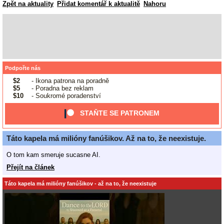
Zpět na aktuality
Přidat komentář k aktualitě
Nahoru
Podpořte nás
$2
- Ikona patrona na poradně
$5
- Poradna bez reklam
$10
- Soukromé poradenství
STAŇTE SE PATRONEM
Táto kapela má milióny fanúšikov. Až na to, že neexistuje.
O tom kam smeruje sucasne AI.
Přejít na článek
Táto kapela má milióny fanúšikov - až na to, že neexistuje