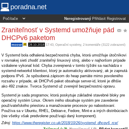
poradna.net
Neregistrovaný
Přihlásit
Registrovat
Zraniteľnosť v Systemd umožňuje pád
DHCPv6 paketom
moose
,
28.10.2018
17:43
,
Operační systémy
, 2 komentáře (3122 zobrazení)
V Systemd bola odhalená bezpečnostná chyba, ktorá umožňuje útočníkovi
v rovnakej sieti zhodiť zraniteľný linuxový stroj, alebo v najhoršom prípade
vzdialene vykonať kód. Chyba zverejnená v tomto týždni sa nachádza v
systemd-networkd klientovi, ktorý je automaticky aktivovaný, ak je zapnutá
podpora IPv6. Je spôsobená zápisom do heap pamäte mimo povoleného
rozsahu v prípade, ak DHCPv6 paket obsahuje server-id, ktoré je dlhšie
ako 492 znakov. Tvorca Systemd už zverejnil bezpečnostnú opravu.
Systemd je sada programov, ktorá poskytuje základné stavebné bloky pre
operačný systém Linux. Okrem iného obsahuje systém pre zavedenie
používateľského priestoru a manažovanie procesov po nabootovaní.
Používa sa v Ubuntu, RHEL, Debian-e, Fedore, Mint-e a iných distribúciach
(nie všetky však predvolene používajú daný komponent).
Zdroj:
https://www.theregister.co.uk/2018/10/26/systemd_dhcpv6_rce/