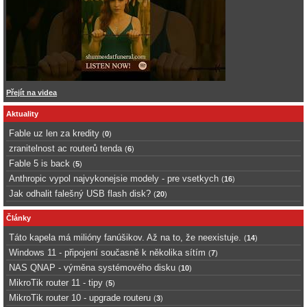
Přejít na videa
Aktuality
Fable uz len za kredity
(
0
)
zranitelnost ac routerů tenda
(
6
)
Fable 5 is back
(
5
)
Anthropic vypol najvykonejsie modely - pre vsetkych
(
16
)
Jak odhalit falešný USB flash disk?
(
20
)
Články
Táto kapela má milióny fanúšikov. Až na to, že neexistuje.
(
14
)
Windows 11 - připojení současně k několika sítím
(
7
)
NAS QNAP - výměna systémového disku
(
10
)
MikroTik router 11 - tipy
(
5
)
MikroTik router 10 - upgrade routeru
(
3
)