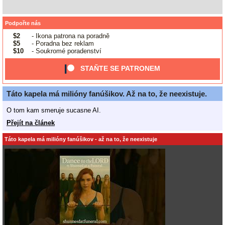
Podpořte nás
$2
- Ikona patrona na poradně
$5
- Poradna bez reklam
$10
- Soukromé poradenství
STAŇTE SE PATRONEM
Táto kapela má milióny fanúšikov. Až na to, že neexistuje.
O tom kam smeruje sucasne AI.
Přejít na článek
Táto kapela má milióny fanúšikov - až na to, že neexistuje