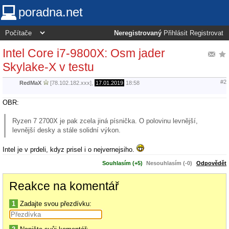
poradna.net
Neregistrovaný
Přihlásit
Registrovat
Intel Core i7-9800X: Osm jader
Skylake-X v testu
#2
RedMaX
[78.102.182.xxx],
17.01.2019
18:58
OBR:
Ryzen 7 2700X je pak zcela jiná písnička. O polovinu levnější,
levnější desky a stále solidní výkon.
Intel je v prdeli, kdyz prisel i o nejvernejsiho.
Souhlasím (+5)
Nesouhlasím (-0)
Odpovědět
Reakce na komentář
1
Zadajte svou přezdívku: