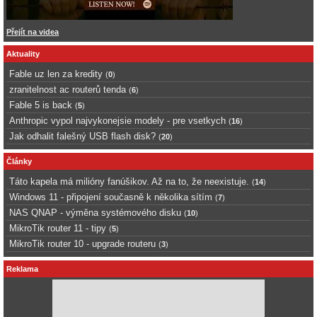
Přejít na videa
Aktuality
Fable uz len za kredity
(
0
)
zranitelnost ac routerů tenda
(
6
)
Fable 5 is back
(
5
)
Anthropic vypol najvykonejsie modely - pre vsetkych
(
16
)
Jak odhalit falešný USB flash disk?
(
20
)
Články
Táto kapela má milióny fanúšikov. Až na to, že neexistuje.
(
14
)
Windows 11 - připojení současně k několika sítím
(
7
)
NAS QNAP - výměna systémového disku
(
10
)
MikroTik router 11 - tipy
(
5
)
MikroTik router 10 - upgrade routeru
(
3
)
Reklama