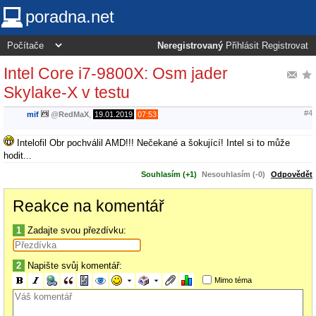
poradna.net
Neregistrovaný
Přihlásit
Registrovat
Intel Core i7-9800X: Osm jader
Skylake-X v testu
#4
mif
@
RedMaX
,
19.01.2019
07:53
Intelofil Obr pochválil AMD!!! Nečekané a šokující! Intel si to může
hodit...
Souhlasím (+1)
Nesouhlasím (-0)
Odpovědět
Reakce na komentář
1
Zadajte svou přezdívku:
2
Napište svůj komentář:
Mimo téma