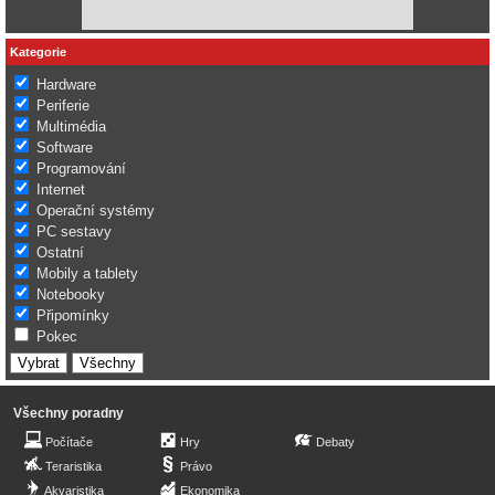
Kategorie
Hardware
Periferie
Multimédia
Software
Programování
Internet
Operační systémy
PC sestavy
Ostatní
Mobily a tablety
Notebooky
Připomínky
Pokec
Všechny poradny
Počítače
Hry
Debaty
Teraristika
Právo
Akvaristika
Ekonomika