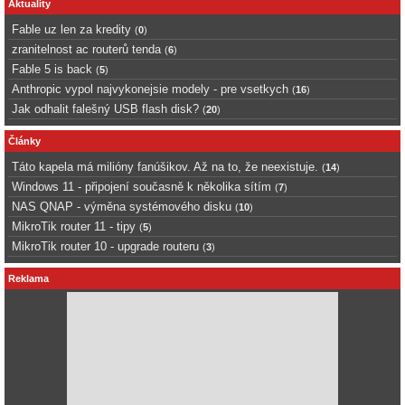
Aktuality
Fable uz len za kredity
(
0
)
zranitelnost ac routerů tenda
(
6
)
Fable 5 is back
(
5
)
Anthropic vypol najvykonejsie modely - pre vsetkych
(
16
)
Jak odhalit falešný USB flash disk?
(
20
)
Články
Táto kapela má milióny fanúšikov. Až na to, že neexistuje.
(
14
)
Windows 11 - připojení současně k několika sítím
(
7
)
NAS QNAP - výměna systémového disku
(
10
)
MikroTik router 11 - tipy
(
5
)
MikroTik router 10 - upgrade routeru
(
3
)
Reklama