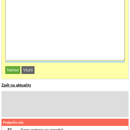
Zpět na aktuality
Podpořte nás
$2
- Ikona patrona na poradně