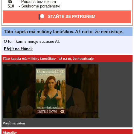
$5
- Poradna bez reklam
$10
- Soukromé poradenství
STAŇTE SE PATRONEM
Táto kapela má milióny fanúšikov. Až na to, že neexistuje.
O tom kam smeruje sucasne AI.
Přejít na článek
Táto kapela má milióny fanúšikov - až na to, že neexistuje
Přejít na videa
Aktuality