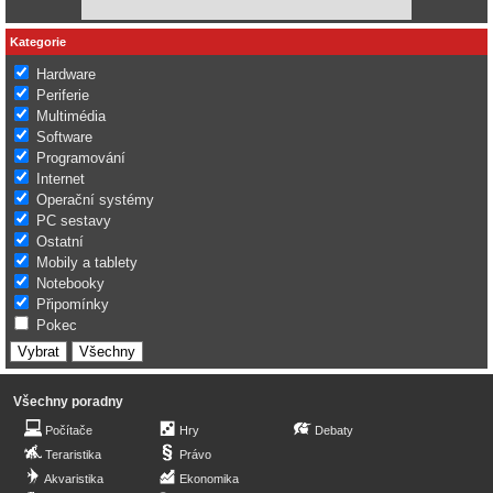
Kategorie
Hardware
Periferie
Multimédia
Software
Programování
Internet
Operační systémy
PC sestavy
Ostatní
Mobily a tablety
Notebooky
Připomínky
Pokec
Všechny poradny
Počítače
Hry
Debaty
Teraristika
Právo
Akvaristika
Ekonomika