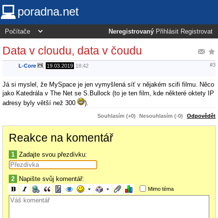
poradna.net
Neregistrovaný
Přihlásit
Registrovat
Data v cloudu, data v čoudu
#3
L-Core
,
19.03.2019
18:42
Já si myslel, že MySpace je jen vymyšlená síť v nějakém scifi filmu. Něco
jako Katedrála v The Net se S.Bullock (to je ten film, kde některé oktety IP
adresy byly větší než 300
).
Souhlasím (+0)
Nesouhlasím (-0)
Odpovědět
Reakce na komentář
1
Zadajte svou přezdívku:
2
Napište svůj komentář:
Mimo téma