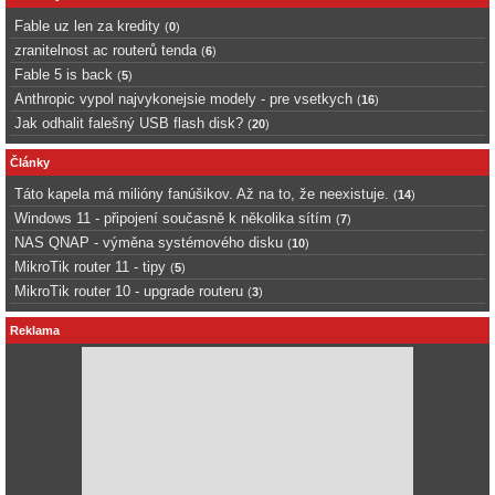
Fable uz len za kredity
(
0
)
zranitelnost ac routerů tenda
(
6
)
Fable 5 is back
(
5
)
Anthropic vypol najvykonejsie modely - pre vsetkych
(
16
)
Jak odhalit falešný USB flash disk?
(
20
)
Články
Táto kapela má milióny fanúšikov. Až na to, že neexistuje.
(
14
)
Windows 11 - připojení současně k několika sítím
(
7
)
NAS QNAP - výměna systémového disku
(
10
)
MikroTik router 11 - tipy
(
5
)
MikroTik router 10 - upgrade routeru
(
3
)
Reklama