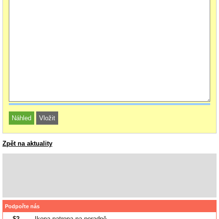
Zpět na aktuality
Podpořte nás
$2
- Ikona patrona na poradně