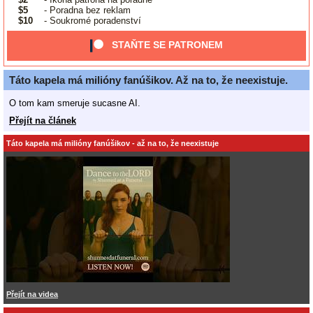
$5
- Poradna bez reklam
$10
- Soukromé poradenství
STAŇTE SE PATRONEM
Táto kapela má milióny fanúšikov. Až na to, že neexistuje.
O tom kam smeruje sucasne AI.
Přejít na článek
Táto kapela má milióny fanúšikov - až na to, že neexistuje
Přejít na videa