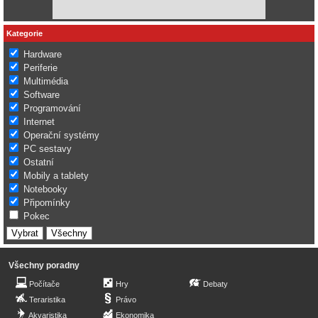
Kategorie
Hardware
Periferie
Multimédia
Software
Programování
Internet
Operační systémy
PC sestavy
Ostatní
Mobily a tablety
Notebooky
Připomínky
Pokec
Všechny poradny
Počítače
Hry
Debaty
Teraristika
Právo
Akvaristika
Ekonomika