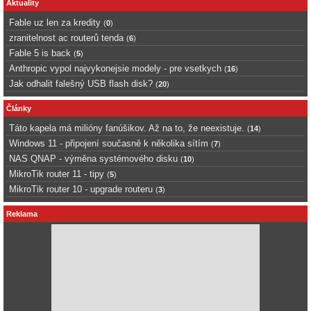
Aktuality
Fable uz len za kredity
(
0
)
zranitelnost ac routerů tenda
(
6
)
Fable 5 is back
(
5
)
Anthropic vypol najvykonejsie modely - pre vsetkych
(
16
)
Jak odhalit falešný USB flash disk?
(
20
)
Články
Táto kapela má milióny fanúšikov. Až na to, že neexistuje.
(
14
)
Windows 11 - připojení současně k několika sítím
(
7
)
NAS QNAP - výměna systémového disku
(
10
)
MikroTik router 11 - tipy
(
5
)
MikroTik router 10 - upgrade routeru
(
3
)
Reklama