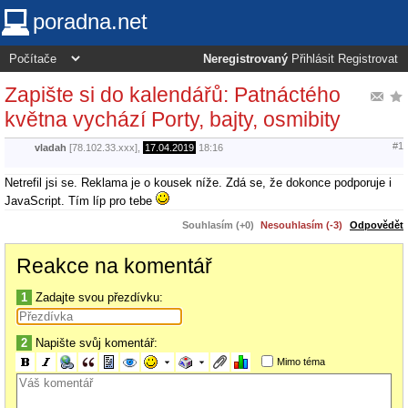
poradna.net
Neregistrovaný
Přihlásit
Registrovat
Zapište si do kalendářů: Patnáctého
května vychází Porty, bajty, osmibity
#1
vladah
[78.102.33.xxx],
17.04.2019
18:16
Netrefil jsi se. Reklama je o kousek níže. Zdá se, že dokonce podporuje i
JavaScript. Tím líp pro tebe
Souhlasím (+0)
Nesouhlasím (-3)
Odpovědět
Reakce na komentář
1
Zadajte svou přezdívku:
2
Napište svůj komentář:
Mimo téma