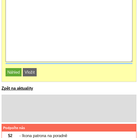
Zpět na aktuality
Podpořte nás
$2
- Ikona patrona na poradně