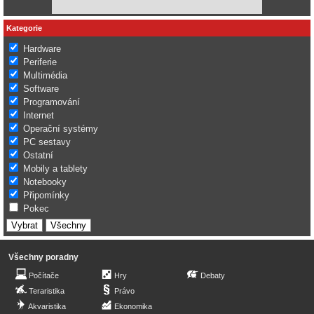
Kategorie
Hardware
Periferie
Multimédia
Software
Programování
Internet
Operační systémy
PC sestavy
Ostatní
Mobily a tablety
Notebooky
Připomínky
Pokec
Všechny poradny
Počítače
Hry
Debaty
Teraristika
Právo
Akvaristika
Ekonomika