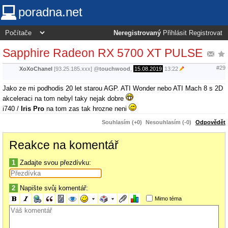
poradna.net
Neregistrovaný
Přihlásit
Registrovat
Sapphire Radeon RX 5700 XT PULSE
#29
XoXoChanel
[93.25.185.xxx]
@
touchwood
,
15.08.2019
13:22
Jako ze mi podhodis 20 let starou AGP. ATI Wonder nebo ATI Mach 8 s 2D
akceleraci na tom nebyl taky nejak dobre
i740 /
Iris Pro
na tom zas tak hrozne neni
Souhlasím (+0)
Nesouhlasím (-0)
Odpovědět
Reakce na komentář
1
Zadajte svou přezdívku:
2
Napište svůj komentář:
Mimo téma