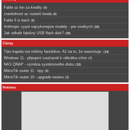
Fable uz len za kredity
(
0
)
zranitelnost ac routerů tenda
(
6
)
Fable 5 is back
(
5
)
Anthropic vypol najvykonejsie modely - pre vsetkych
(
16
)
Jak odhalit falešný USB flash disk?
(
20
)
Články
Táto kapela má milióny fanúšikov. Až na to, že neexistuje.
(
14
)
Windows 11 - připojení současně k několika sítím
(
7
)
NAS QNAP - výměna systémového disku
(
10
)
MikroTik router 11 - tipy
(
5
)
MikroTik router 10 - upgrade routeru
(
3
)
Reklama