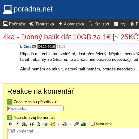
poradna.net
Počítače
Teraristika
Akvaristika
Kutilství
Hry
P
4ka - Denný balík dát 10GB za 1€ [~ 25KČ
L-Core
,
04.10.2019
08:14
Připadá mi tenhle tarif zvláštní, dost přestřelený. Nějak si ne
tahat třeba hry ze Steamu, to za rozumné opravdu nepovažuji, od t
Ale já nemám co mluvit, datový tarif nemám, protože nepotřebuji.
Reakce na komentář
1
Zadajte svou přezdívku:
2
Napište svůj komentář:
Mimo téma