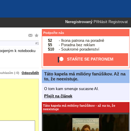
Neregistrovaný
Přihlásit
Registrovat
Podpořte nás
$2
- Ikona patrona na poradně
#1
$5
- Poradna bez reklam
$10
- Soukromé poradenství
řipojeným k notebooku
STAŇTE SE PATRONEM
uhlasím (-0)
Odpovědět
Táto kapela má milióny fanúšikov. Až na
to, že neexistuje.
O tom kam smeruje sucasne AI.
Přejít na článek
Táto kapela má milióny fanúšikov - až na to, že
neexistuje