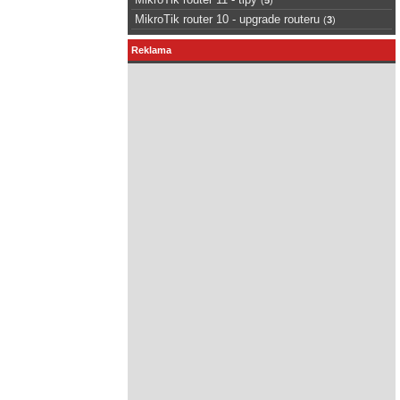
MikroTik router 10 - upgrade routeru
(
3
)
Reklama