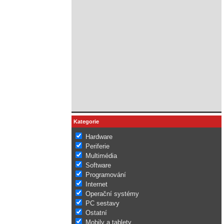
Kategorie
Hardware
Periferie
Multimédia
Software
Programování
Internet
Operační systémy
PC sestavy
Ostatní
Mobily a tablety