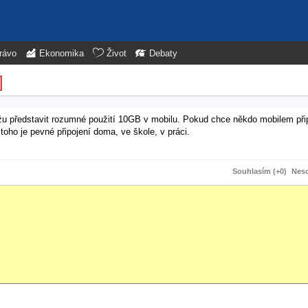
rávo
Ekonomika
Život
Debaty
]
dokážu představit rozumné použití 10GB v mobilu. Pokud chce někdo mobilem p
oho je pevné připojení doma, ve škole, v práci.
Souhlasím (+0)
Neso