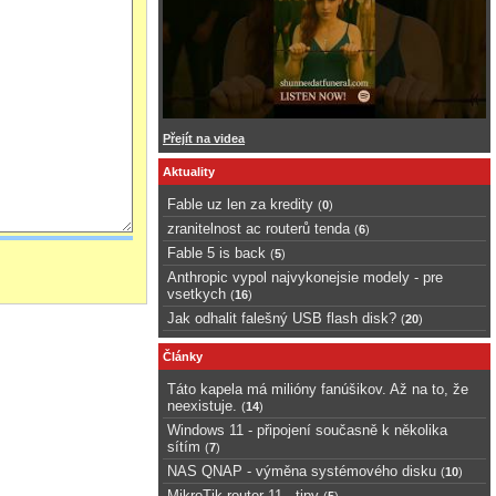
Přejít na videa
Aktuality
Fable uz len za kredity
(
0
)
zranitelnost ac routerů tenda
(
6
)
Fable 5 is back
(
5
)
Anthropic vypol najvykonejsie modely - pre
vsetkych
(
16
)
Jak odhalit falešný USB flash disk?
(
20
)
Články
Táto kapela má milióny fanúšikov. Až na to, že
neexistuje.
(
14
)
Windows 11 - připojení současně k několika
sítím
(
7
)
NAS QNAP - výměna systémového disku
(
10
)
MikroTik router 11 - tipy
(
5
)