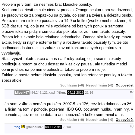
Problem je v tom, ze nesmies brat klasicke ponuky.
Ked som bol riesit minule nieco v predajni Orange neskor som sa dozvedel,
ze pracovnicka za prepazkou sa pytala, co som za zviera a dolezitu osobu.
Pretoze mam niekolko pausalov za 14.9 ci kolko (vsetko neobmedzene, 4-
5GB dat tusim), co je na mile vzdialene od beznych ponuk a samotna
pracovnicka na prdajni cumela ako puk ako to, ze mam taketo pausaly.
Pritom ich ziskanie bolo relativne jednoduche. Orange ako kazdy op mava
akcie, kedy si najme externe firmy a rozdava taketo pausaly tym, ze tito
nadhanaci dostanu cisla zakaznikov od konkurencnych operatorov a
vyvolavaju.
Staci vyuzit takuto akciu a mas na 2 roky pokoj, oi ju sice malokedy
predlzuju a potom ta chcu dostat na klasicky pausal, ale turistika medzi
opmi je dnes uz pomerne pohodlna, takze to problem nie je.
Zaklad je proste nebrat klasicku ponuku, brat len retencne ponuky a taketo
speci akcie.
Souhlasím (+0)
Nesouhlasím (-0)
Odpovědět
#2
Mlocik97
[84.245.121.xxx]
@
fleg
,
04.11.2019
21:16
Ja som v 4ke a nemám problém. 300GB za 12€, cez leto dokonca za 8€
a ficim na tom v pohode, pozeram HBO GO, pocuvam hudbu, hram hry, v
pohode aj cez mobilne dáta, a ani nepozerám koľko som minul a tak.
Souhlasím (+0)
Nesouhlasím (-0)
Odpovědět
#3
fleg
@
Mlocik97
,
04.11.2019
22:00