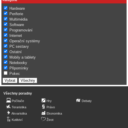
Hardware
Periferie
Multimédia
Software
Programování
Internet
Operační systémy
PC sestavy
Ostatní
Mobily a tablety
Notebooky
Připomínky
Pokec
Všechny poradny
Počítače
Hry
Debaty
Teraristika
Právo
Akvaristika
Ekonomika
Kutilství
Život