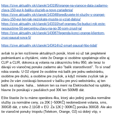
https://zive.aktuality.sk/clanok/143195/orange-na-vianoce-data-zadarmo-
zlava-150-eur-k-baliku-sluzieb-a-nove-zariadenia/
https://zive.aktuality.sk/clanok/143348/predlzujete-tri-sluzby-v-orangei-
zlavu-150-eur-len-tak-neziskate-musite-si-vziat-dalsiu/
https://zive.aktuality.sk/clanok/143310/sef-orangeu-5g-buduci-rok-este-
nespustime-50-percentnu-zlavu-na-go-30-som-zrusil-ja/
https://zive.aktuality.sk/clanok/143087/legenda-konci-orange-klientom-
zrusi-pausal-sova-5/
https://zive.aktuality.sk/clanok/143414/o2-smart-pausal-hbo-tidal/
avšak to je len rozšírenie aktuálnych ponúk, ktoré sú už tak prepletené
podmienkami a chytákmi, viete že Orange si osobitne spoplatnuje ešte aj
CLIP a CLIR, dokonca aj volania na zákaznícku linku 950, ale teraz to
dávajú vo vianočnej ponuke zadarmo ako "balík starostlivosti". To si snaď
robia srandu. U O2 vtipné že osobitne má balík pre jednu webstránku,
osobitne pre druhú, a osobitne pre zvyšok, a když miniete zvyšok tak je
jedno že vám zostávajú bonusové v balíku pre prvú webstránku, aj ten
balík sa stopne. haha... telekom ten sa mení na Elektroobchod na splátky,
hlavne že ponúkajú v paušáloch pod 30€ len 500MB dát.
Ešte štastie že tu máme operátora 4ka, ktorý ako jediný ponúka normálne
služby za normálne ceny, za 20€ [~500KČ] neobmedzené volania, sms,
300GB dát, z toho 2.11GB v EÚ. Za 12€ [~300KČ] ponúka 300GB. Ale ako
tie vianočné ponuky triopolu (Telekom, Orange, O2) sú dobrý vtip, v