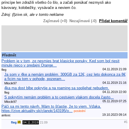
príncípe len zdražili všetko čo šlo, a začali ponúkať nezmysli ako
kávovary, kolobežky, vysávače a neviem čo.
Zdroj: (l)zive.sk, ale v tomto neklame
Zajímavé (+0)
Nezajímavé (-0)
Přidat komentář
Předmět
Problem je v tom, ze nesmies brat klasicke ponuky. Ked som bol riesit
minule nieco v predajni Orange…
04.11.2019 21:09
fleg
Ja som v 4ke a nemám problém. 300GB za 12€, cez leto dokonca za 8€
a ficim na tom v pohode, pozeram…
04.11.2019 21:16
Mlocik97
4ka ma dost blbe pokrytie a na roaming sa spoliehat nebudem.
04.11.2019 22:00
fleg
S pokrytím nemám problém a to cestujem vlakom docela často...
05.11.2019 07:25
Mlocik97
Páči sa mi tento návrh. Mám to šťastie, že to viem. Vďaka.
https://zive.aktuality.sk/clanok/143195/o…
poslední
19.10.2023 09:14
anlsoc
#1
fleg
,
04.11.2019
21:09