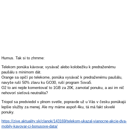
Humus. Tak si to zhrnme:
Telekom ponúka kávovar, vysávač alebo kolobežku k predraženému
paušálu s minimom dát.
Orange sa opičí po telekome, ponúka vysávač k predraženému paušálu,
navyše ruší 50% zlavu ku GO30, ruší program Sova5.
O2 to ani nejde komentovať to 1GB za 20€, zamotať ponuku, a asi im nič
nehovorí sieťová neutralita?
Triopol sa predviedol v plnom svetle, popravde už u Vás v česku ponúkajú
lepšie služby za menej. Ale my máme aspoň 4ku, tá má fakt skvelé
ponuky.
https://zive.aktuality.sk/clanok/143169/telekom-ukazal-vianocne-akcie-dva-
mobily-kavovar-ci-bonusove-data/