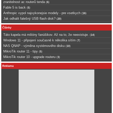
zranitelnost ac routerů tenda
(
6
)
Fable 5 is back
(
5
)
Anthropic vypol najvykonejsie modely - pre vsetkych
(
16
)
Jak odhalit falešný USB flash disk?
(
20
)
Články
Táto kapela má milióny fanúšikov. Až na to, že neexistuje.
(
14
)
Windows 11 - připojení současně k několika sítím
(
7
)
NAS QNAP - výměna systémového disku
(
10
)
MikroTik router 11 - tipy
(
5
)
MikroTik router 10 - upgrade routeru
(
3
)
Reklama