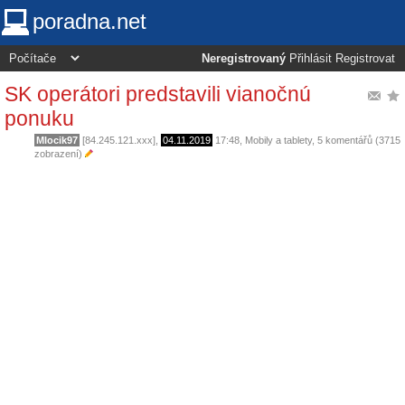
poradna.net
Neregistrovaný
Přihlásit
Registrovat
SK operátori predstavili vianočnú
ponuku
Mlocik97
[84.245.121.xxx],
04.11.2019
17:48
,
Mobily a tablety
, 5 komentářů (3715
zobrazení)