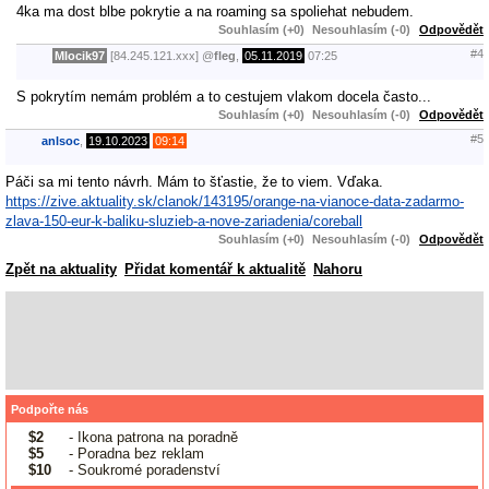
4ka ma dost blbe pokrytie a na roaming sa spoliehat nebudem.
Souhlasím (+0)
Nesouhlasím (-0)
Odpovědět
#4
Mlocik97
[84.245.121.xxx]
@
fleg
,
05.11.2019
07:25
S pokrytím nemám problém a to cestujem vlakom docela často...
Souhlasím (+0)
Nesouhlasím (-0)
Odpovědět
#5
anlsoc
,
19.10.2023
09:14
Páči sa mi tento návrh. Mám to šťastie, že to viem. Vďaka.
https://zive.aktuality.sk/clanok/143195/orange-na-vianoce-data-zadarmo-
zlava-150-eur-k-baliku-sluzieb-a-nove-zariadenia/
coreball
Souhlasím (+0)
Nesouhlasím (-0)
Odpovědět
Zpět na aktuality
Přidat komentář k aktualitě
Nahoru
Podpořte nás
$2
- Ikona patrona na poradně
$5
- Poradna bez reklam
$10
- Soukromé poradenství