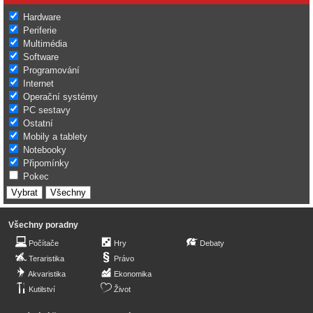
Hardware
Periferie
Multimédia
Software
Programování
Internet
Operační systémy
PC sestavy
Ostatní
Mobily a tablety
Notebooky
Připomínky
Pokec
Všechny poradny
Počítače
Hry
Debaty
Teraristika
Právo
Akvaristika
Ekonomika
Kutilství
Život