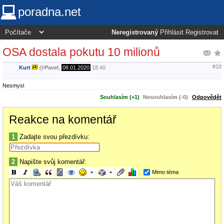
poradna.net
Neregistrovaný
Přihlásit
Registrovat
OSA dostala pokutu 10 milionů
#10
Kurt
@
Pavel
,
08.01.2020
18:40
Nesmysl
Souhlasím (+1)
Nesouhlasím (-0)
Odpovědět
Reakce na komentář
1
Zadajte svou přezdívku:
2
Napište svůj komentář:
Mimo téma