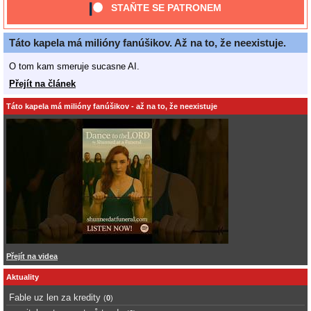
STAŇTE SE PATRONEM
Táto kapela má milióny fanúšikov. Až na to, že neexistuje.
O tom kam smeruje sucasne AI.
Přejít na článek
Táto kapela má milióny fanúšikov - až na to, že neexistuje
Přejít na videa
Aktuality
Fable uz len za kredity
(
0
)