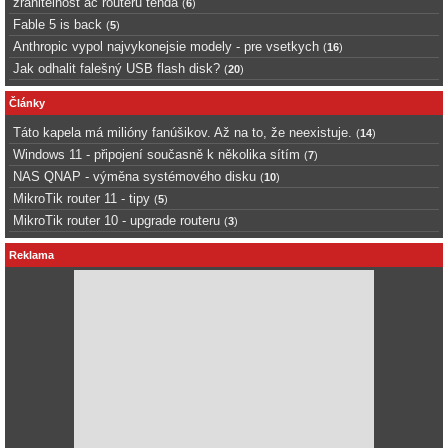
zranitelnost ac routerů tenda
(
6
)
Fable 5 is back
(
5
)
Anthropic vypol najvykonejsie modely - pre vsetkych
(
16
)
Jak odhalit falešný USB flash disk?
(
20
)
Články
Táto kapela má milióny fanúšikov. Až na to, že neexistuje.
(
14
)
Windows 11 - připojení současně k několika sítím
(
7
)
NAS QNAP - výměna systémového disku
(
10
)
MikroTik router 11 - tipy
(
5
)
MikroTik router 10 - upgrade routeru
(
3
)
Reklama