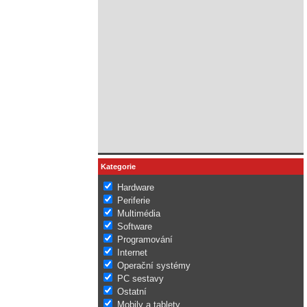
Kategorie
Hardware
Periferie
Multimédia
Software
Programování
Internet
Operační systémy
PC sestavy
Ostatní
Mobily a tablety