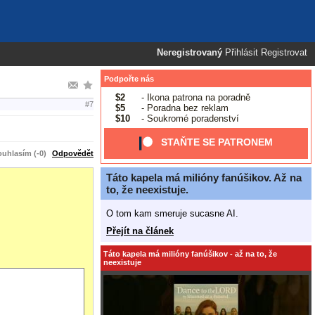
Neregistrovaný
Přihlásit
Registrovat
Podpořte nás
$2
- Ikona patrona na poradně
#7
$5
- Poradna bez reklam
$10
- Soukromé poradenství
STAŇTE SE PATRONEM
uhlasím (-0)
Odpovědět
Táto kapela má milióny fanúšikov. Až na
to, že neexistuje.
O tom kam smeruje sucasne AI.
Přejít na článek
Táto kapela má milióny fanúšikov - až na to, že
neexistuje