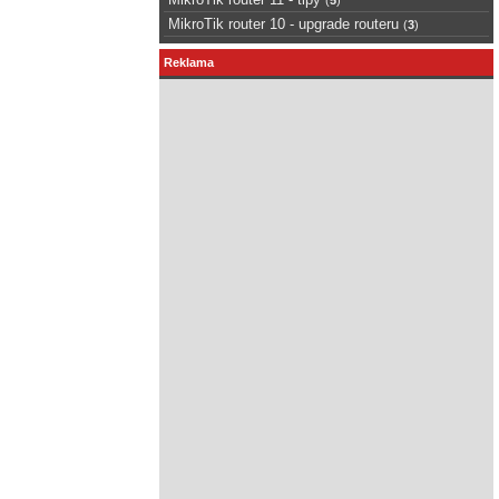
MikroTik router 10 - upgrade routeru
(
3
)
Reklama