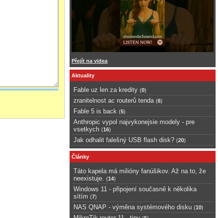
Přejít na videa
Aktuality
Fable uz len za kredity
(
0
)
zranitelnost ac routerů tenda
(
6
)
Fable 5 is back
(
5
)
Anthropic vypol najvykonejsie modely - pre
vsetkych
(
16
)
Jak odhalit falešný USB flash disk?
(
20
)
Články
Táto kapela má milióny fanúšikov. Až na to, že
neexistuje.
(
14
)
Windows 11 - připojení současně k několika
sítím
(
7
)
NAS QNAP - výměna systémového disku
(
10
)
MikroTik router 11 - tipy
(
5
)