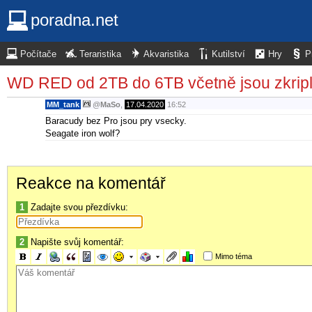
poradna.net
Počítače
Teraristika
Akvaristika
Kutilství
Hry
P
WD RED od 2TB do 6TB včetně jsou zkrip
MM_tank
@
MaSo
,
17.04.2020
16:52
Baracudy bez Pro jsou pry vsecky.
Seagate iron wolf?
Reakce na komentář
1
Zadajte svou přezdívku:
2
Napište svůj komentář:
Mimo téma