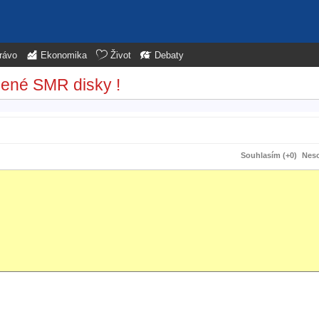
rávo
Ekonomika
Život
Debaty
lené SMR disky !
Souhlasím (+0)
Neso