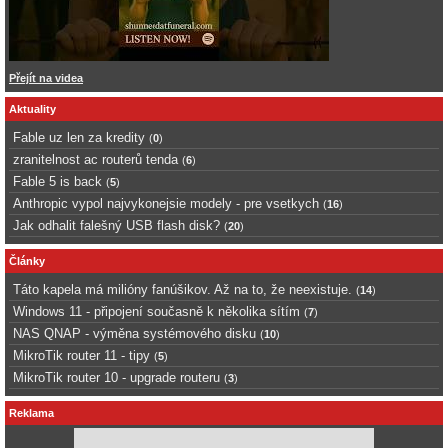
Přejít na videa
Aktuality
Fable uz len za kredity
(
0
)
zranitelnost ac routerů tenda
(
6
)
Fable 5 is back
(
5
)
Anthropic vypol najvykonejsie modely - pre vsetkych
(
16
)
Jak odhalit falešný USB flash disk?
(
20
)
Články
Táto kapela má milióny fanúšikov. Až na to, že neexistuje.
(
14
)
Windows 11 - připojení současně k několika sítím
(
7
)
NAS QNAP - výměna systémového disku
(
10
)
MikroTik router 11 - tipy
(
5
)
MikroTik router 10 - upgrade routeru
(
3
)
Reklama