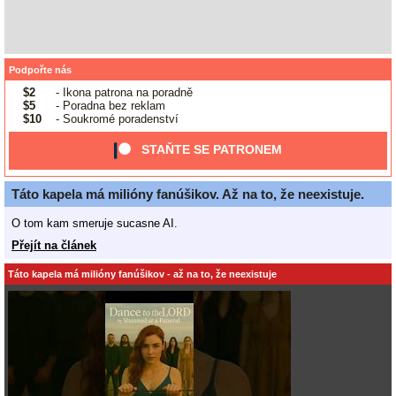
Podpořte nás
$2
- Ikona patrona na poradně
$5
- Poradna bez reklam
$10
- Soukromé poradenství
STAŇTE SE PATRONEM
Táto kapela má milióny fanúšikov. Až na to, že neexistuje.
O tom kam smeruje sucasne AI.
Přejít na článek
Táto kapela má milióny fanúšikov - až na to, že neexistuje