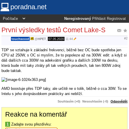
poradna.net
Neregistrovaný
Přihlásit
Registrovat
První výsledky testů Comet Lake-S
#2
touchwood
@
HPET
,
07.05.2020
11:44
TDP se vztahuje k základní frekvenci, běžně bez OC bude spotřeba jen
CPU až 250W, s OC si myslím, že to popoleze až na 300W. edit: a když si
dáš dalších cca 300W na adekvátní grafiku a dalších 100W na desku,
která bude mít taky ztráty při tak velkých proudech, tak ten 800W zdroj
bude taktak.
AMD boostuje přes TDP taky, ale určitě ne o tolik, běžně o cca 30W. To se
Intelu s jeho dvojnásobkem prakticky ani neblíží.
Souhlasím (+0)
Nesouhlasím (-0)
Odpovědět
Reakce na komentář
1
Zadajte svou přezdívku: