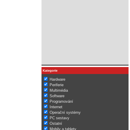
Kategorie
Hardware
Periferie
Multimédia
Software
Programování
Internet
Operační systémy
PC sestavy
Ostatní
Mobily a tablety