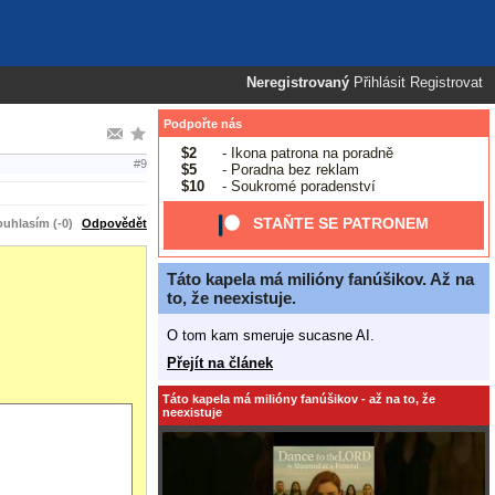
Neregistrovaný
Přihlásit
Registrovat
Podpořte nás
$2
- Ikona patrona na poradně
#9
$5
- Poradna bez reklam
$10
- Soukromé poradenství
STAŇTE SE PATRONEM
uhlasím (-0)
Odpovědět
Táto kapela má milióny fanúšikov. Až na
to, že neexistuje.
O tom kam smeruje sucasne AI.
Přejít na článek
Táto kapela má milióny fanúšikov - až na to, že
neexistuje