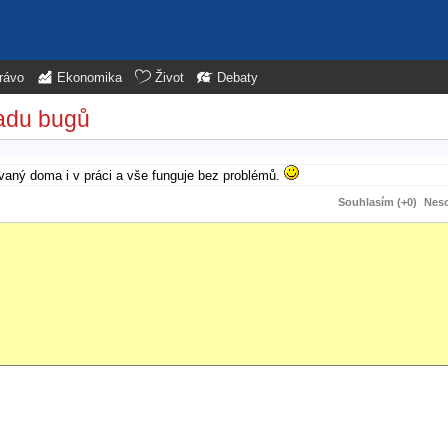
rávo
Ekonomika
Život
Debaty
madu bugů
aný doma i v práci a vše funguje bez problémů.
Souhlasím (+0)
Neso