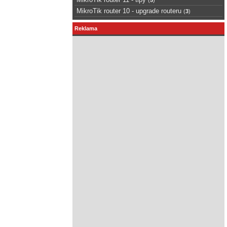
MikroTik router 10 - upgrade routeru
(
3
)
Reklama