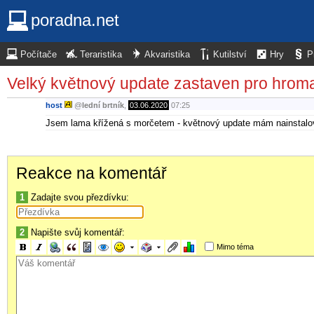
poradna.net
Počítače
Teraristika
Akvaristika
Kutilství
Hry
P
Velký květnový update zastaven pro hro
host
@
lední brtník
,
03.06.2020
07:25
Jsem lama křížená s morčetem - květnový update mám nainstalov
Reakce na komentář
1
Zadajte svou přezdívku:
2
Napište svůj komentář:
Mimo téma