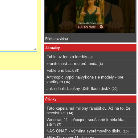
Přejít na videa
Aktuality
Fable uz len za kredity
(
0
)
zranitelnost ac routerů tenda
(
6
)
Fable 5 is back
(
5
)
Anthropic vypol najvykonejsie modely - pre
vsetkych
(
16
)
Jak odhalit falešný USB flash disk?
(
20
)
Články
Táto kapela má milióny fanúšikov. Až na to, že
neexistuje.
(
14
)
Windows 11 - připojení současně k několika
sítím
(
7
)
NAS QNAP - výměna systémového disku
(
10
)
MikroTik router 11 - tipy
(
5
)