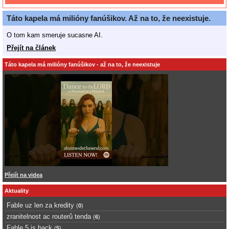
Táto kapela má milióny fanúšikov. Až na to, že neexistuje.
O tom kam smeruje sucasne AI.
Přejít na článek
Táto kapela má milióny fanúšikov - až na to, že neexistuje
Přejít na videa
Aktuality
Fable uz len za kredity
(
0
)
zranitelnost ac routerů tenda
(
6
)
Fable 5 is back
(
5
)