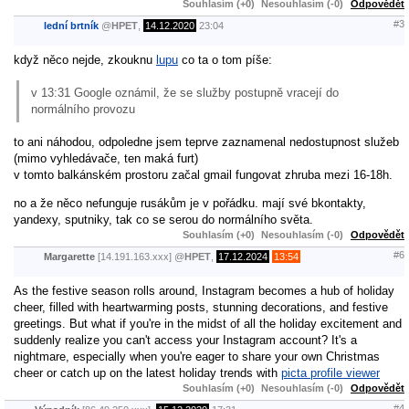
Souhlasím (+0)
Nesouhlasím (-0)
Odpovědět
#3
lední brtník
@
HPET
,
14.12.2020
23:04
když něco nejde, zkouknu
lupu
co ta o tom píše:
v 13:31 Google oznámil, že se služby postupně vracejí do
normálního provozu
to ani náhodou, odpoledne jsem teprve zaznamenal nedostupnost služeb
(mimo vyhledávače, ten maká furt)
v tomto balkánském prostoru začal gmail fungovat zhruba mezi 16-18h.
no a že něco nefunguje rusákům je v pořádku. mají své bkontakty,
yandexy, sputniky, tak co se serou do normálního světa.
Souhlasím (+0)
Nesouhlasím (-0)
Odpovědět
#6
Margarette
[14.191.163.xxx]
@
HPET
,
17.12.2024
13:54
As the festive season rolls around, Instagram becomes a hub of holiday
cheer, filled with heartwarming posts, stunning decorations, and festive
greetings. But what if you're in the midst of all the holiday excitement and
suddenly realize you can't access your Instagram account? It's a
nightmare, especially when you're eager to share your own Christmas
cheer or catch up on the latest holiday trends with
picta profile viewer
Souhlasím (+0)
Nesouhlasím (-0)
Odpovědět
#4