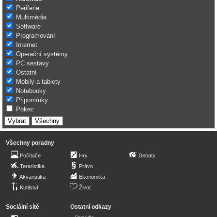
Periferie
Multimédia
Software
Programování
Internet
Operační systémy
PC sestavy
Ostatní
Mobily a tablety
Notebooky
Připomínky
Pokec
Všechny poradny
Počítače
Hry
Debaty
Teraristika
Právo
Akvaristika
Ekonomika
Kutilství
Život
Sociální sítě
Ostatní odkazy