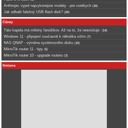
Anthropic vypol najvykonejsie modely - pre vsetkych
(
16
)
Jak odhalit falešný USB flash disk?
(
20
)
Články
Táto kapela má milióny fanúšikov. Až na to, že neexistuje.
(
14
)
Windows 11 - připojení současně k několika sítím
(
7
)
NAS QNAP - výměna systémového disku
(
10
)
MikroTik router 11 - tipy
(
5
)
MikroTik router 10 - upgrade routeru
(
3
)
Reklama