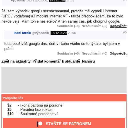
Výpadník
[86.49.250.xxx],
15.12.2020
17:31
Já jsem výpadek googlu neznaznamenal, protože mě vypadl i internet
(UPC / vodafone) a i mobilní internet VF - takže předpokládám, že to bylo
někde vejš. Vám tohle nesletělo? V ten samej čas, jak chcípnul google.
Souhlasím (+0)
Nesouhlasím (-0)
Odpovědět
#5
lední brtník
@
Výpadník
,
15.12.2020
20:08
teba používáš google dns, čert ví čeho všeho se to týkalo, byl jsem v
práci.
Souhlasím (+0)
Nesouhlasím (-0)
Odpovědět
Zpět na aktuality
Přidat komentář k aktualitě
Nahoru
Podpořte nás
$2
- Ikona patrona na poradně
$5
- Poradna bez reklam
$10
- Soukromé poradenství
STAŇTE SE PATRONEM