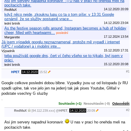
Asi jim servery napadnul koronavir. :-) U nas v praci ho onehda meli na
pocitacich take.
14.12.2020 20:09
RedMaX
když něco nejde, zkouknu lupu co ta o tom píše: v 13:31 Google
oznámil, že se služby postupně vrace…
14.12.2020 23:04
lední brtník
As the festive season rolls around, Instagram becomes a hub of holiday
cheer, filled with heartwarmi…
poslední
17.12.2024 13:54
Margarette
Já jsem výpadek googlu neznaznamenal, protože mě vypadl i internet
(UPC / vodafone) a i mobilní inte…
15.12.2020 17:31
Výpadník
teba používáš google dns, čert ví čeho všeho se to týkalo, byl jsem v
práci.
15.12.2020 20:08
lední brtník
#1
HPET
,
14.12.2020
15:52
Google celkove posledni dobou blbne. Vypadky jsou uz od listopadu (v RU
spadli uplne, tak vse jelo jen na jeden) tak jak pises Youtube, GMail v
podstate vsechny G sluzby
.
Souhlasím (+1)
Nesouhlasím (-0)
Odpovědět
#2
RedMaX
[94.112.239.xxx]
@
HPET
,
14.12.2020
20:09
Asi jim servery napadnul koronavir.
U nas v praci ho onehda meli na
pocitacich take.