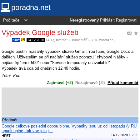
poradna.net
Neregistrovaný
Přihlásit
Registrovat
Výpadek Google služeb
Kurt
,
14.12.2020
14:13
,
Internet
, 6 komentářů (3876 zobrazení)
Google postihl rozsáhlý výpadek služeb Gmail, YouTube, Google Docs a
dalších. Uživatelům se při načítání služeb zobrazují chybové hlášky -
nejčastěji "error 500" nebo "Service temporarily unavailable".
Výpadek trvá cca od dnešních 12:40 hodin.
Zdroj: Kurt
Zajímavé (+2)
Nezajímavé (-0)
Přidat komentář
Předmět
Google celkove posledni dobou blbne. Vypadky jsou uz od listopadu (v RU
spadli uplne, tak vse jelo j…
14.12.2020 15:52
HPET