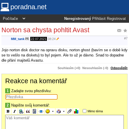
poradna.net
Neregistrovaný
Přihlásit
Registrovat
Norton sa chysta pohltit Avast
#7
MM_tank
,
22.07.2021
08:24
Jojo norton disk doctor na opravu disku, norton ghost (bavím se o době kdy
se to vešlo na disketu) to byl pojem. Ale to už je dávno. Snad to dopadne
dle přání majitelů Avastu.
Souhlasím (+0)
Nesouhlasím (-0)
Odpovědět
Reakce na komentář
1
Zadajte svou přezdívku:
2
Napište svůj komentář:
Mimo téma