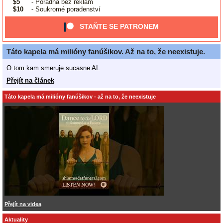
$5
- Poradna bez reklam
$10
- Soukromé poradenství
STAŇTE SE PATRONEM
Táto kapela má milióny fanúšikov. Až na to, že neexistuje.
O tom kam smeruje sucasne AI.
Přejít na článek
Táto kapela má milióny fanúšikov - až na to, že neexistuje
Přejít na videa
Aktuality