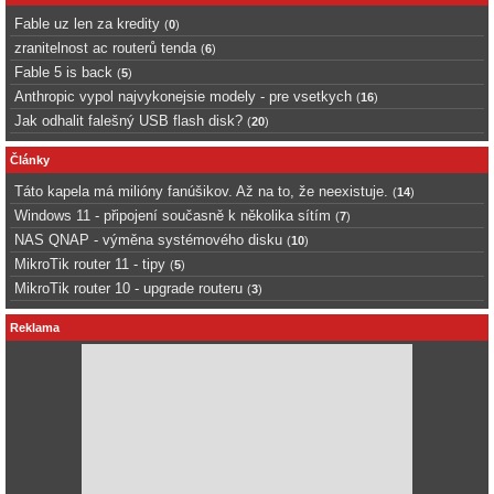
Fable uz len za kredity
(
0
)
zranitelnost ac routerů tenda
(
6
)
Fable 5 is back
(
5
)
Anthropic vypol najvykonejsie modely - pre vsetkych
(
16
)
Jak odhalit falešný USB flash disk?
(
20
)
Články
Táto kapela má milióny fanúšikov. Až na to, že neexistuje.
(
14
)
Windows 11 - připojení současně k několika sítím
(
7
)
NAS QNAP - výměna systémového disku
(
10
)
MikroTik router 11 - tipy
(
5
)
MikroTik router 10 - upgrade routeru
(
3
)
Reklama