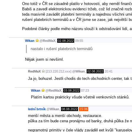
Ono totiž v ČR se zásadně platilo v hotovosti, aby neměl finančn
Babiš a zavedl elektronickou evidenci tržeb, což lid značně ro
teda masivně zavádět platební terminály a najednou všichni uměli 
rušení platebních terminálů a v ČR jsme se zase, jak největší bur
Podobné články podle mého názoru slouží k odstrašování lidí, ab
Wikan
@
RedMaX
,
02.08.2022
09:55
nastalo i rušení platebních terminálů
Nějak jsem si nevšiml.
RedMaX
[213.220.212.xxx]
@
Wikan
,
02.08.2022
20:41
Ja jo, bohuzel. Jestli chodis do tech obchodnich center, tak t
Wikan
@
RedMaX
,
03.08.2022
07:23
Platím kartou prakticky všude včetně venkovních stánků.
lední brtník
@
Wikan
,
08.08.2022
15:06
menší města a menší obchody, restaurace.
půlka za tím bude cena pronájmu od banky, druhá půlka že nep
negramotný primitiv v čele vlády zaváděl eet kvůli "karuse