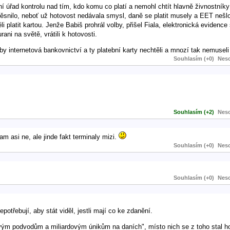
í úřad kontrolu nad tím, kdo komu co platí a nemohl chtít hlavně živnostníky 
zběsnilo, neboť už hotovost nedávala smysl, daně se platit musely a EET nešl
platit kartou. Jenže Babiš prohrál volby, přišel Fiala, elektronická evidence s
ani na světě, vrátili k hotovosti.
y internetová bankovnictví a ty platební karty nechtěli a mnozí tak nemuseli 
Souhlasím (+0)
Neso
Souhlasím (+2)
Neso
am asi ne, ale jinde fakt terminaly mizi.
Souhlasím (+0)
Neso
Souhlasím (+0)
Neso
otřebují, aby stát viděl, jestli mají co ke zdanění.
lovým podvodům a miliardovým únikům na daních", místo nich se z toho stal h