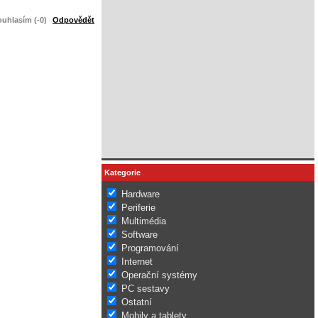
uhlasím (-0)
Odpovědět
Kategorie
Hardware
Periferie
Multimédia
Software
Programování
Internet
Operační systémy
PC sestavy
Ostatní
Mobily a tablety