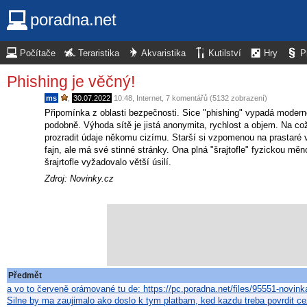
poradna.net
Počítače
Teraristika
Akvaristika
Kutilství
Hry
P
Phishing je věčný!
ms
,
30.07.2022
10:48
,
Internet
, 7 komentářů (5132 zobrazení)
Připomínka z oblasti bezpečnosti. Sice "phishing" vypadá moderně,
podobně. Výhoda sítě je jistá anonymita, rychlost a objem. Na což
prozradit údaje někomu cizímu. Starší si vzpomenou na prastaré v
fajn, ale má své stinné stránky. Ona plná "šrajtofle" fyzickou měno
šrajrtofle vyžadovalo větší úsilí.
Zdroj: Novinky.cz
Předmět
a vo to červeně orámované tu de: https://pc.poradna.net/files/95551-novin
Silne by ma zaujimalo ako doslo k tym platbam, ked kazdu treba povrdit c