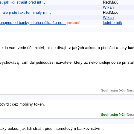
 jak lidi strašit před int…
RedMaX
Wikan
, ale jinde fakt terminaly mi…
RedMaX
Wikan
ronájmu od banky, druhá půlka že ne…
lední brtník
poslední
kdo vám vede účetnictví, ať se dívají:
z jakých adres
to přichází a taky
ka
 vychovávají čím dál jednodušší uživatele, který už nekontroluje co se při sta
Souhlasím (+0)
Neso
povrdit cez mobilny token.
Souhlasím (+2)
Neso
aký pokus, jak lidi strašit před internetovým bankovnictvím.