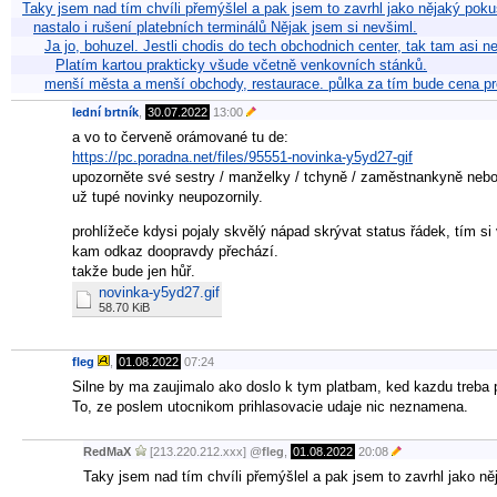
Taky jsem nad tím chvíli přemýšlel a pak jsem to zavrhl jako nějaký pokus,
nastalo i rušení platebních terminálů Nějak jsem si nevšiml.
Ja jo, bohuzel. Jestli chodis do tech obchodnich center, tak tam asi ne
Platím kartou prakticky všude včetně venkovních stánků.
menší města a menší obchody, restaurace. půlka za tím bude cena p
lední brtník
,
30.07.2022
13:00
a vo to červeně orámované tu de:
https://pc.poradna.net/files/95551-novinka-y5yd27-gif
upozorněte své sestry / manželky / tchyně / zaměstnankyně nebo 
už tupé novinky neupozornily.
prohlížeče kdysi pojaly skvělý nápad skrývat status řádek, tím si
kam odkaz doopravdy přechází.
takže bude jen hůř.
novinka-y5yd27.gif
58.70 KiB
fleg
,
01.08.2022
07:24
Silne by ma zaujimalo ako doslo k tym platbam, ked kazdu treba 
To, ze poslem utocnikom prihlasovacie udaje nic neznamena.
RedMaX
[213.220.212.xxx]
@
fleg
,
01.08.2022
20:08
Taky jsem nad tím chvíli přemýšlel a pak jsem to zavrhl jako něj