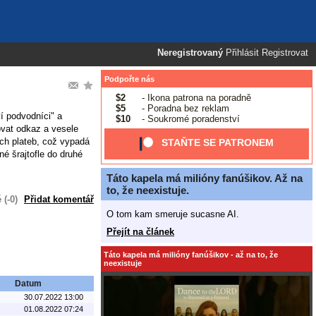
Neregistrovaný
Přihlásit
Registrovat
Podpořte nás
$2
- Ikona patrona na poradně
$5
- Poradna bez reklam
í podvodníci" a
$10
- Soukromé poradenství
ovat odkaz a vesele
ch plateb, což vypadá
STAŇTE SE PATRONEM
né šrajtofle do druhé
Táto kapela má milióny fanúšikov. Až na
to, že neexistuje.
(-0)
Přidat komentář
O tom kam smeruje sucasne AI.
Přejít na článek
Táto kapela má milióny fanúšikov - až na to, že
neexistuje
Datum
30.07.2022 13:00
01.08.2022 07:24