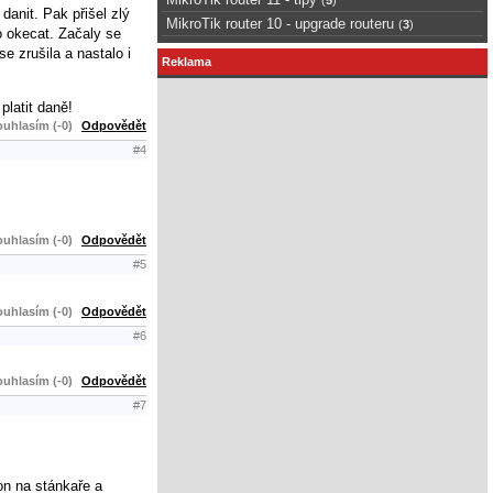
danit. Pak přišel zlý
MikroTik router 10 - upgrade routeru
(
3
)
o okecat. Začaly se
e zrušila a nastalo i
Reklama
platit daně!
uhlasím (-0)
Odpovědět
#4
uhlasím (-0)
Odpovědět
#5
uhlasím (-0)
Odpovědět
#6
uhlasím (-0)
Odpovědět
#7
on na stánkaře a