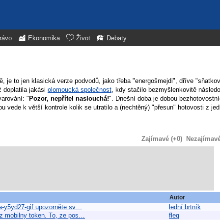
rávo
Ekonomika
Život
Debaty
 je to jen klasická verze podvodů, jako třeba "energošmejdi", dříve "sňatkov
 doplatila jakási
olomoucká společnost
, kdy stačilo bezmyšlenkovitě násled
arování: "
Pozor, nepřítel naslouchá!
". Dnešní doba je dobou bezhotovostní
u vede k větší kontrole kolik se utratilo a (nechtěný) "přesun" hotovosti z jed
Zajímavé (+0)
Nezajímavé 
Autor
ka-y5yd27-gif upozorněte sv…
lední brtník
ez mobilny token. To, ze pos…
fleg