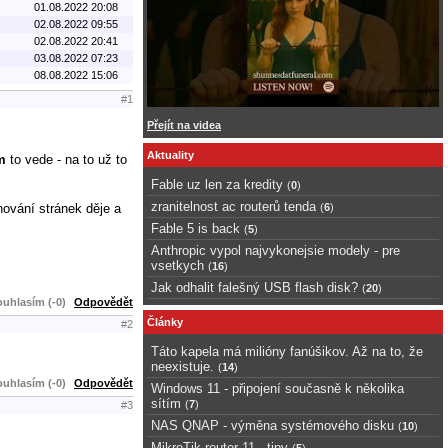
01.08.2022 20:08
02.08.2022 09:55
02.08.2022 20:41
03.08.2022 07:23
08.08.2022 15:06
#1
Přejít na videa
Aktuality
m
to vede - na to už to
Fable uz len za kredity
(
0
)
zranitelnost ac routerů tenda
hování stránek děje a
(
6
)
Fable 5 is back
(
5
)
Anthropic vypol najvykonejsie modely - pre
vsetkych
(
16
)
Jak odhalit falešný USB flash disk?
(
20
)
uhlasím (-0)
Odpovědět
Články
#2
Táto kapela má milióny fanúšikov. Až na to, že
neexistuje.
(
14
)
uhlasím (-0)
Odpovědět
Windows 11 - připojení současně k několika
sítím
(
7
)
#3
NAS QNAP - výměna systémového disku
(
10
)
MikroTik router 11 - tipy
(
5
)