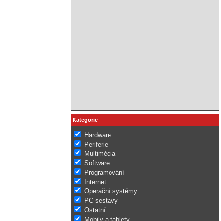
Kategorie
Hardware
Periferie
Multimédia
Software
Programování
Internet
Operační systémy
PC sestavy
Ostatní
Mobily a tablety