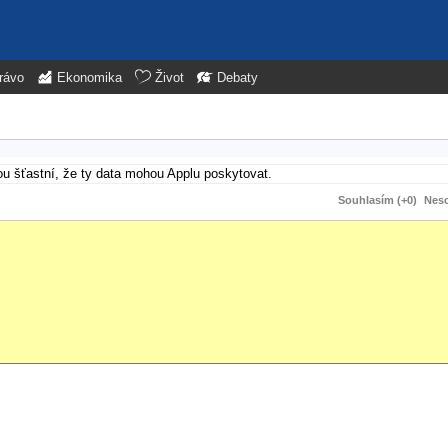
rávo
Ekonomika
Život
Debaty
sou šťastní, že ty data mohou Applu poskytovat.
Souhlasím (+0)
Neso