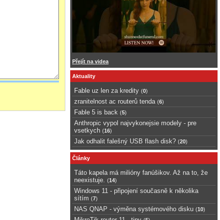
Přejít na videa
Aktuality
Fable uz len za kredity
(
0
)
zranitelnost ac routerů tenda
(
6
)
Fable 5 is back
(
5
)
Anthropic vypol najvykonejsie modely - pre
vsetkych
(
16
)
Jak odhalit falešný USB flash disk?
(
20
)
Články
Táto kapela má milióny fanúšikov. Až na to, že
neexistuje.
(
14
)
Windows 11 - připojení současně k několika
sítím
(
7
)
NAS QNAP - výměna systémového disku
(
10
)
MikroTik router 11 - tipy
(
5
)