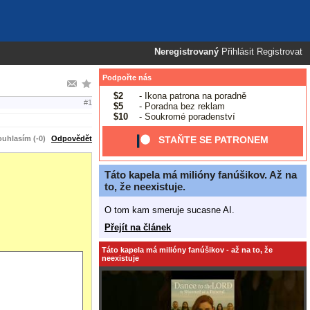
Neregistrovaný
Přihlásit
Registrovat
Podpořte nás
$2
- Ikona patrona na poradně
#1
$5
- Poradna bez reklam
$10
- Soukromé poradenství
uhlasím (-0)
Odpovědět
STAŇTE SE PATRONEM
Táto kapela má milióny fanúšikov. Až na
to, že neexistuje.
O tom kam smeruje sucasne AI.
Přejít na článek
Táto kapela má milióny fanúšikov - až na to, že
neexistuje