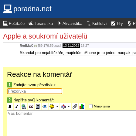
poradna.net
Počítače
Teraristika
Akvaristika
Kutilství
Hry
P
Apple a soukromí uživatelů
RedMaX
[89.176.59.xxx],
13.11.2022
18:27
Skandál pro nejablíčkáře, majitelům iPhone je to jedno, naopak j
Reakce na komentář
1
Zadajte svou přezdívku:
2
Napište svůj komentář:
Mimo téma