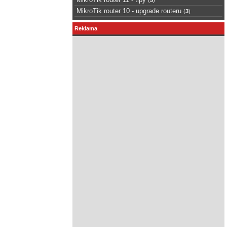
MikroTik router 10 - upgrade routeru
(
3
)
Reklama