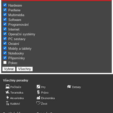
Hardware
Periferie
Multimédia
Software
Programování
Internet
Operační systémy
PC sestavy
Ostatní
Mobily a tablety
Notebooky
Připomínky
Pokec
Všechny poradny
Počítače
Hry
Debaty
Teraristika
Právo
Akvaristika
Ekonomika
Kutilství
Život