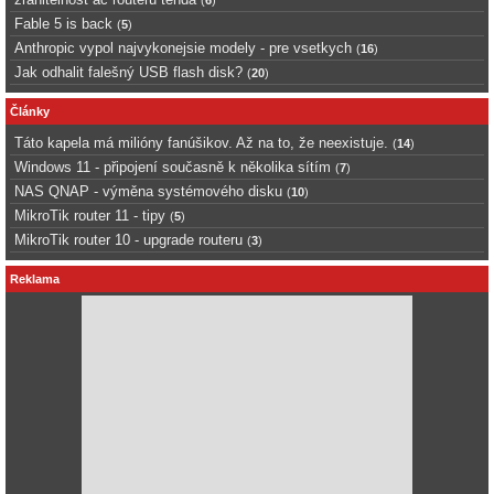
(
6
)
Fable 5 is back
(
5
)
Anthropic vypol najvykonejsie modely - pre vsetkych
(
16
)
Jak odhalit falešný USB flash disk?
(
20
)
Články
Táto kapela má milióny fanúšikov. Až na to, že neexistuje.
(
14
)
Windows 11 - připojení současně k několika sítím
(
7
)
NAS QNAP - výměna systémového disku
(
10
)
MikroTik router 11 - tipy
(
5
)
MikroTik router 10 - upgrade routeru
(
3
)
Reklama