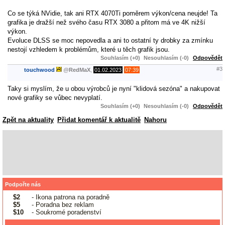
Co se týká NVidie, tak ani RTX 4070Ti poměrem výkon/cena neujde! Ta
grafika je dražší než svého času RTX 3080 a přitom má ve 4K nižší
výkon.
Evoluce DLSS se moc nepovedla a ani to ostatní ty drobky za zmínku
nestojí vzhledem k problémům, které u těch grafik jsou.
Souhlasím (+0)
Nesouhlasím (-0)
Odpovědět
#3
touchwood
@
RedMaX
,
01.02.2023
07:39
Taky si myslím, že u obou výrobců je nyní "klidová sezóna" a nakupovat
nové grafiky se vůbec nevyplatí.
Souhlasím (+0)
Nesouhlasím (-0)
Odpovědět
Zpět na aktuality
Přidat komentář k aktualitě
Nahoru
Podpořte nás
$2
- Ikona patrona na poradně
$5
- Poradna bez reklam
$10
- Soukromé poradenství