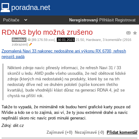
poradna.net
Neregistrovaný
Přihlásit
Registrovat
RDNA3 bylo možná zrušeno
RedMaX
[89.176.59.xxx],
30.01.2023
21:50
,
Hardware
, 3 komentáře (2916
zobrazení)
Zpomalená Navi 33 nakonec nedosáhne ani výkonu RX 6700, refresh
nejspíš padá
Některé zdroje navíc přinesly informaci, že refresh Navi 31 / 33
skončil u ledu. AMD podle všeho usoudila, že než obětovat lidské
zdroje (kterých má nedostatek) na produkty, které by se na trh
nedostaly dříve než ve druhém pololetí (spíše koncem třetího
kvartálu), bude vhodnější klást důraz na generaci RDNA 4, jež se
chystá na příští rok.
Takže to vypadá, že minimálně rok budou herní grafické karty pouze od
NVidie a kdo se o to zajímá, asi ví, že ty jsou extrémně drahé a navíc
nepřináší skoro nic navíc proti minulé generaci.
Zdroj: diit.cz
Zajímavé (+0)
Nezajímavé (-0)
Přidat komentář