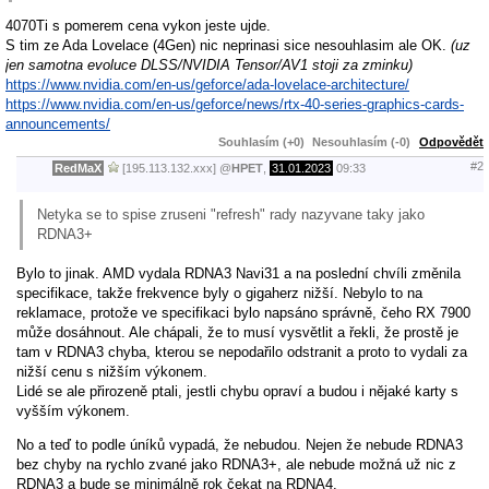
4070Ti s pomerem cena vykon jeste ujde.
S tim ze Ada Lovelace (4Gen) nic neprinasi sice nesouhlasim ale OK.
(uz
jen samotna evoluce DLSS/NVIDIA Tensor/AV1 stoji za zminku)
https://www.nvidia.com/en-us/geforce/ada-lovelace-architecture/
https://www.nvidia.com/en-us/geforce/news/rtx-40-series-graphics-cards-
announcements/
Souhlasím (+0)
Nesouhlasím (-0)
Odpovědět
#2
RedMaX
[195.113.132.xxx]
@
HPET
,
31.01.2023
09:33
Netyka se to spise zruseni "refresh" rady nazyvane taky jako
RDNA3+
Bylo to jinak. AMD vydala RDNA3 Navi31 a na poslední chvíli změnila
specifikace, takže frekvence byly o gigaherz nižší. Nebylo to na
reklamace, protože ve specifikaci bylo napsáno správně, čeho RX 7900
může dosáhnout. Ale chápali, že to musí vysvětlit a řekli, že prostě je
tam v RDNA3 chyba, kterou se nepodařilo odstranit a proto to vydali za
nižší cenu s nižším výkonem.
Lidé se ale přirozeně ptali, jestli chybu opraví a budou i nějaké karty s
vyšším výkonem.
No a teď to podle úníků vypadá, že nebudou. Nejen že nebude RDNA3
bez chyby na rychlo zvané jako RDNA3+, ale nebude možná už nic z
RDNA3 a bude se minimálně rok čekat na RDNA4.