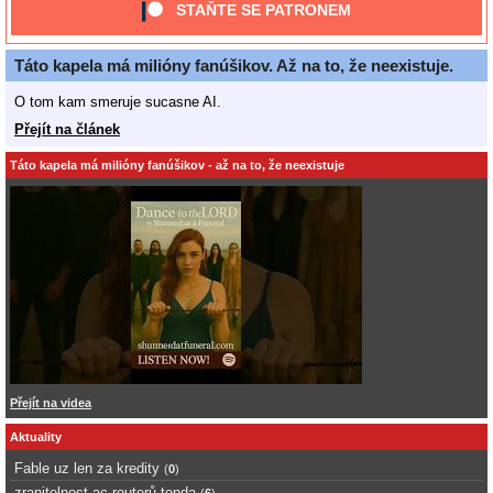
STAŇTE SE PATRONEM
Táto kapela má milióny fanúšikov. Až na to, že neexistuje.
O tom kam smeruje sucasne AI.
Přejít na článek
Táto kapela má milióny fanúšikov - až na to, že neexistuje
Přejít na videa
Aktuality
Fable uz len za kredity
(
0
)
zranitelnost ac routerů tenda