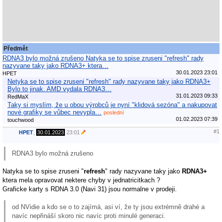
Předmět
RDNA3 bylo možná zrušeno Natyka se to spise zruseni "refresh" rady
nazyvane taky jako RDNA3+ ktera…
30.01.2023 23:01
HPET
Netyka se to spise zruseni "refresh" rady nazyvane taky jako RDNA3+
Bylo to jinak. AMD vydala RDNA3…
31.01.2023 09:33
RedMaX
Taky si myslím, že u obou výrobců je nyní "klidová sezóna" a nakupovat
nové grafiky se vůbec nevypla…
poslední
01.02.2023 07:39
touchwood
#1
HPET
,
30.01.2023
23:01
RDNA3 bylo možná zrušeno
Natyka se to spise zruseni "
refresh
" rady nazyvane taky jako
RDNA3+
ktera mela opravovat nektere chyby v jednatricitkach ?
Graficke karty s RDNA 3.0 (Navi 31) jsou normalne v prodeji.
od NVidie a kdo se o to zajímá, asi ví, že ty jsou extrémně drahé a
navíc nepřináší skoro nic navíc proti minulé generaci.