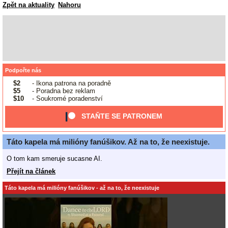
Zpět na aktuality
Nahoru
Podpořte nás
$2
- Ikona patrona na poradně
$5
- Poradna bez reklam
$10
- Soukromé poradenství
STAŇTE SE PATRONEM
Táto kapela má milióny fanúšikov. Až na to, že neexistuje.
O tom kam smeruje sucasne AI.
Přejít na článek
Táto kapela má milióny fanúšikov - až na to, že neexistuje