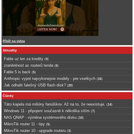
Přejít na videa
Aktuality
Fable uz len za kredity
(
0
)
zranitelnost ac routerů tenda
(
6
)
Fable 5 is back
(
5
)
Anthropic vypol najvykonejsie modely - pre vsetkych
(
16
)
Jak odhalit falešný USB flash disk?
(
20
)
Články
Táto kapela má milióny fanúšikov. Až na to, že neexistuje.
(
14
)
Windows 11 - připojení současně k několika sítím
(
7
)
NAS QNAP - výměna systémového disku
(
10
)
MikroTik router 11 - tipy
(
5
)
MikroTik router 10 - upgrade routeru
(
3
)