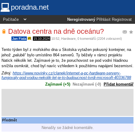
poradna.net
Neregistrovaný
Přihlásit
Registrovat
Datova centra na dně oceánu?
Jan Fiala
,
15.10.2024
10:52
,
Hardware
, 0 komentářů (2204 zobrazení)
Tento týden byl z mořského dna u Skotska vytažen pokusný kontejner, na
jehož „palubě“ bylo umístěno 864 serverů. Ty běžely v rámci projektu
Natick několik let. Zajímavé je to, že poruchovost se pod vodní hladinou
snížila osmkrát, chod byl navíc vzhledem k použitému napájení bezemisní.
Zdroj:
https://www.novinky.cz/clanek/internet-a-pc-hardware-servery-
fungovaly-pod-vodou-nekolik-let-je-to-budoucnost-tvrdi-microsoft-40336788
Zajímavé (+5)
Nezajímavé (-0)
Přidat komentář
Předmět
Nenašly se žádné komentáře.