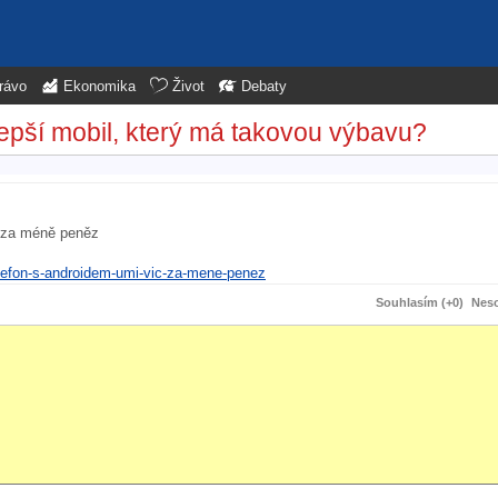
rávo
Ekonomika
Život
Debaty
epší mobil, který má takovou výbavu?
c za méně peněz
elefon-s-androidem-umi-vic-za-mene-penez
Souhlasím (+0)
Neso