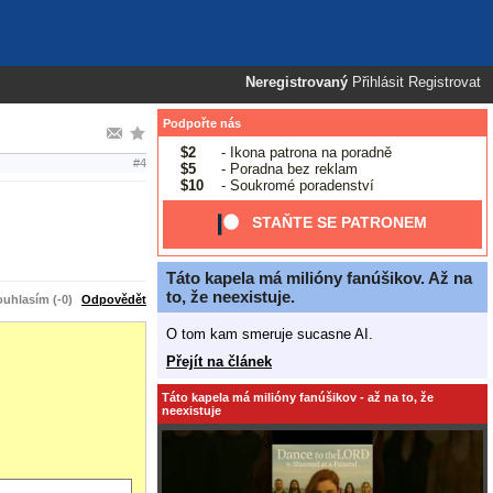
Neregistrovaný
Přihlásit
Registrovat
Podpořte nás
$2
- Ikona patrona na poradně
#4
$5
- Poradna bez reklam
$10
- Soukromé poradenství
STAŇTE SE PATRONEM
Táto kapela má milióny fanúšikov. Až na
to, že neexistuje.
uhlasím (-0)
Odpovědět
O tom kam smeruje sucasne AI.
Přejít na článek
Táto kapela má milióny fanúšikov - až na to, že
neexistuje