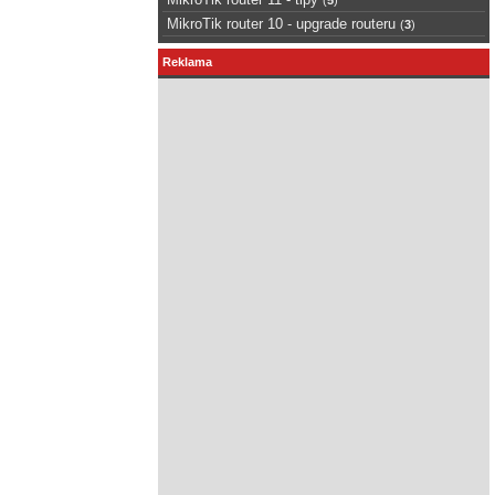
MikroTik router 10 - upgrade routeru
(
3
)
Reklama