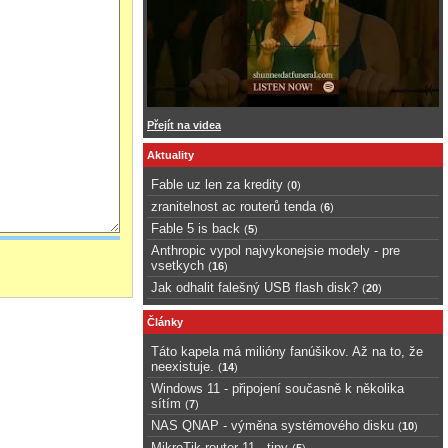
Přejít na videa
Aktuality
Fable uz len za kredity
(
0
)
zranitelnost ac routerů tenda
(
6
)
Fable 5 is back
(
5
)
Anthropic vypol najvykonejsie modely - pre
vsetkych
(
16
)
Jak odhalit falešný USB flash disk?
(
20
)
Články
Táto kapela má milióny fanúšikov. Až na to, že
neexistuje.
(
14
)
Windows 11 - připojení současně k několika
sítím
(
7
)
NAS QNAP - výměna systémového disku
(
10
)
MikroTik router 11 - tipy
(
5
)