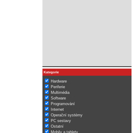
Kategorie
Hardware
Periferie
Multimédia
Software
Programování
Internet
Operační systémy
PC sestavy
Ostatní
Mobily a tablety