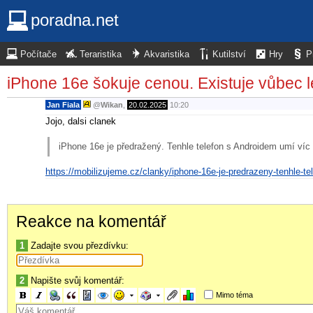
poradna.net
Počítače
Teraristika
Akvaristika
Kutilství
Hry
P
iPhone 16e šokuje cenou. Existuje vůbec l
Jan Fiala
@
Wikan
,
20.02.2025
10:20
Jojo, dalsi clanek
iPhone 16e je předražený. Tenhle telefon s Androidem umí ví
https://mobilizujeme.cz/clanky/iphone-16e-je-predrazeny-tenhle-t
Reakce na komentář
1
Zadajte svou přezdívku:
2
Napište svůj komentář:
Mimo téma