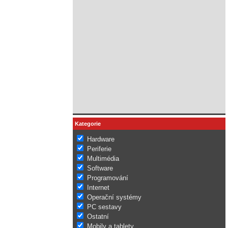
Kategorie
Hardware
Periferie
Multimédia
Software
Programování
Internet
Operační systémy
PC sestavy
Ostatní
Mobily a tablety