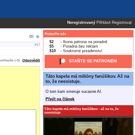
Neregistrovaný
Přihlásit
Registrovat
Podpořte nás
$2
- Ikona patrona na poradně
#17
$5
- Poradna bez reklam
$10
- Soukromé poradenství
uhlasím (-0)
Odpovědět
STAŇTE SE PATRONEM
Táto kapela má milióny fanúšikov. Až na
to, že neexistuje.
O tom kam smeruje sucasne AI.
Přejít na článek
Táto kapela má milióny fanúšikov - až na to, že
neexistuje