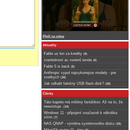
Přejít na videa
Aktuality
Fable uz len za kredity
(
0
)
zranitelnost ac routerů tenda
(
6
)
Fable 5 is back
(
5
)
Anthropic vypol najvykonejsie modely - pre
vsetkych
(
16
)
Jak odhalit falešný USB flash disk?
(
20
)
Články
Táto kapela má milióny fanúšikov. Až na to, že
neexistuje.
(
14
)
Windows 11 - připojení současně k několika
sítím
(
7
)
NAS QNAP - výměna systémového disku
(
10
)
MikroTik router 11 - tipy
(
5
)