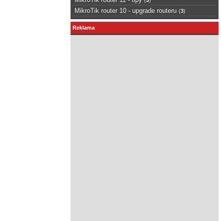
MikroTik router 10 - upgrade routeru
(
3
)
Reklama