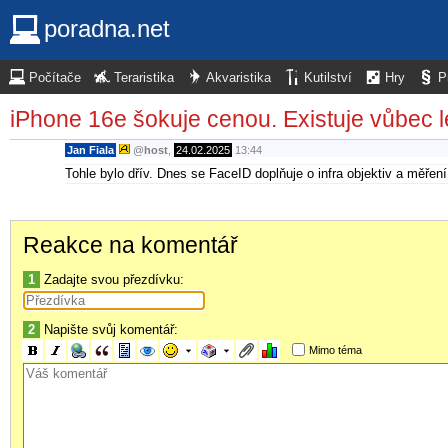
poradna.net
Počítače
Teraristika
Akvaristika
Kutilství
Hry
P
iPhone 16e šokuje cenou. Existuje vůbec l
Jan Fiala
@
host
,
24.02.2025
13:44
Tohle bylo dřív. Dnes se FaceID doplňuje o infra objektiv a měřen
Reakce na komentář
1
Zadajte svou přezdívku:
2
Napište svůj komentář:
Mimo téma