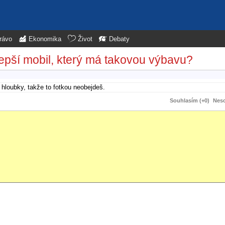
rávo
Ekonomika
Život
Debaty
epší mobil, který má takovou výbavu?
í hloubky, takže to fotkou neobejdeš.
Souhlasím (+0)
Neso