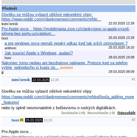
Předmět
člověku se můžou vybavit ošklivé nekorektní vtipy:
https://www.reddit.com/r/dankmemes/comments/nrfdo…
22.03.2025 12:28
lední brtník
Pro Apple ovce... https://mobilmania.zive.cz/clanky/proc-si-apple-vysnil-
iphone-bez-portu-uzivatelum…
25.03.2025 13:29
host
a pre windows ovce nemáš nejaký odkaz,keď tak sršíš ostrovtipom ?
25.03.2025 18:20
antihost
Jak souvisí Apple s Windows, audaxi?
28.03.2025 19:08
host
Nakoniec tomu nedaju ani bezdratove nabijanie. Pretoze ked sa telefon
vybije, jednoducho si kupis no…
poslední
29.03.2025 08:09
jjj
#1
lední brtník
,
22.03.2025
12:28
člověku se můžou vybavit ošklivé nekorektní vtipy:
https://www.reddit.com/r/dankmemes/comments/nrfdod/tesla_adding_more
_features/
nebo ty úplně nesrovnatelné z bolševismu o ruských digitálkách.
Souhlasím (+0)
Nesouhlasím (-0)
Odpovědět
#2
host
,
25.03.2025
13:29
Pro Apple ovce...