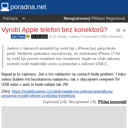
poradna.net
Neregistrovaný
Přihlásit
Registrovat
Vyrobí Apple telefon bez konektorů?
Jan Fiala
,
21.03.2025
20:32
,
Mobily a tablety
, 5 komentářů (7866 zobrazení)
Jedním z takových produktů by mohl být i iPhone bez jakýchkoliv
portů. Nedávné spekulace naznačovaly, že očekávaný iPhone 17 Air
by mohl být prvním modelem bez konektorů. Apple se však nakonec
rozhodl zvolit tradičnější cestu a ponechat v zařízení USB-C.
Napad je to zajimavy. Jen s tim nabijenim na cestach bude problem. I kdyz
sebou budete mit bezdratovou nabijecku, tak v obycejnem verejnem 5V
USB nebo v aute to bude nabijet tak 2W.
Zdroj:
https://mobilizujeme.cz/clanky/apple-ma-zelenou-pravidla-eu-
umoznuji-vyrobit-iphone-zcela-bez-konektoru
Zajímavé (+0)
Nezajímavé (-0)
Přidat komentář