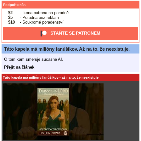
Podpořte nás
$2
- Ikona patrona na poradně
$5
- Poradna bez reklam
$10
- Soukromé poradenství
STAŇTE SE PATRONEM
Táto kapela má milióny fanúšikov. Až na to, že neexistuje.
O tom kam smeruje sucasne AI.
Přejít na článek
Táto kapela má milióny fanúšikov - až na to, že neexistuje