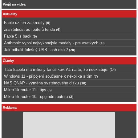
Přejít na videa
Aktuality
Fable uz len za kredity
(
0
)
zranitelnost ac routerů tenda
(
6
)
Fable 5 is back
(
5
)
Anthropic vypol najvykonejsie modely - pre vsetkych
(
16
)
Jak odhalit falešný USB flash disk?
(
20
)
Články
Táto kapela má milióny fanúšikov. Až na to, že neexistuje.
(
14
)
Windows 11 - připojení současně k několika sítím
(
7
)
NAS QNAP - výměna systémového disku
(
10
)
MikroTik router 11 - tipy
(
5
)
MikroTik router 10 - upgrade routeru
(
3
)
Reklama