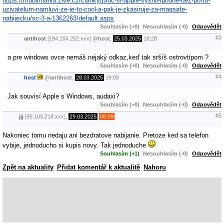
https://mobilmania.zive.cz/clanky/proc-si-apple-vysnil-iphone-bez-portu-
uzivatelum-namluvi-ze-je-to-cool-a-pak-je-zkasiruje-za-magsafe-
nabijecku/sc-3-a-1362263/default.aspx
Souhlasím (+0)
Nesouhlasím (-0)
Odpovědět
#3
antihost
[194.154.252.xxx]
@
host
,
25.03.2025
18:20
a pre windows ovce nemáš nejaký odkaz,keď tak sršíš ostrovtipom ?
Souhlasím (+0)
Nesouhlasím (-0)
Odpovědět
#4
host
@
antihost
,
28.03.2025
19:08
Jak souvisí Apple s Windows, audaxi?
Souhlasím (+0)
Nesouhlasím (-0)
Odpovědět
#5
jjj
[95.105.218.xxx],
29.03.2025
08:09
Nakoniec tomu nedaju ani bezdratove nabijanie. Pretoze ked sa telefon
vybije, jednoducho si kupis novy. Tak jednoduche
Souhlasím (+1)
Nesouhlasím (-0)
Odpovědět
Zpět na aktuality
Přidat komentář k aktualitě
Nahoru