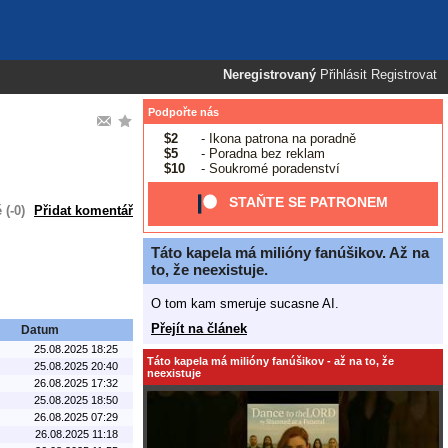
Neregistrovaný
Přihlásit
Registrovat
Podpořte nás
$2
- Ikona patrona na poradně
$5
- Poradna bez reklam
$10
- Soukromé poradenství
STAŇTE SE PATRONEM
(-0)
Přidat komentář
Táto kapela má milióny fanúšikov. Až na
to, že neexistuje.
O tom kam smeruje sucasne AI.
Přejít na článek
Datum
25.08.2025 18:25
Táto kapela má milióny fanúšikov - až na to, že
25.08.2025 20:40
neexistuje
26.08.2025 17:32
25.08.2025 18:50
26.08.2025 07:29
26.08.2025 11:18