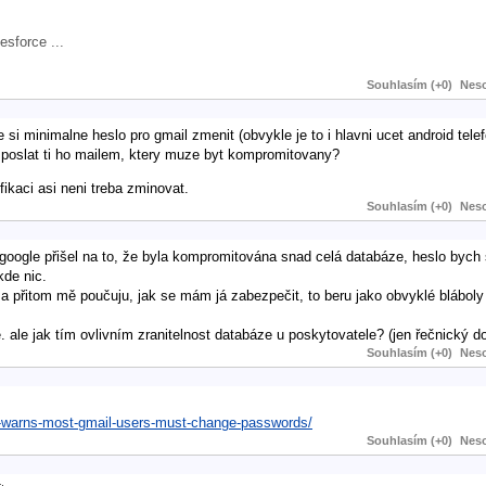
sforce ...
Souhlasím (+0)
Neso
si minimalne heslo pro gmail zmenit (obvykle je to i hlavni ucet android telef
 poslat ti ho mailem, ktery muze byt kompromitovany?
ikaci asi neni treba zminovat.
Souhlasím (+0)
Neso
google přišel na to, že byla kompromitována snad celá databáze, heslo bych s
kde nic.
a přitom mě poučuju, jak se mám já zabezpečit, to beru jako obvyklé blábol
 ale jak tím ovlivním zranitelnost databáze u poskytovatele? (jen řečnický d
Souhlasím (+0)
Neso
e-warns-most-gmail-users-must-change-passwords/
Souhlasím (+0)
Neso