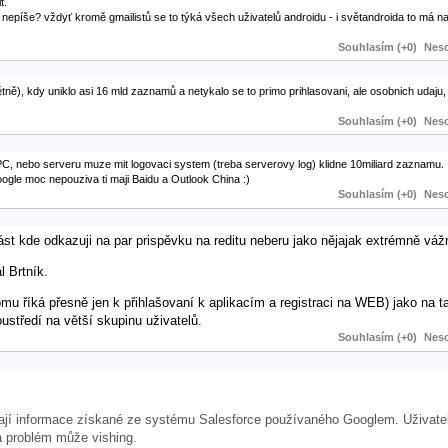
t.
 nepíše? vždyť kromě gmailistů se to týká všech uživatelů androidu - i světandroida to má n
Souhlasím (+0)
Neso
ětně), kdy uniklo asi 16 mld zaznamů a netykalo se to primo prihlasovani, ale osobnich udaju,
Souhlasím (+0)
Neso
C, nebo serveru muze mit logovaci system (treba serverovy log) klidne 10miliard zaznamu.
google moc nepouziva ti maji Baidu a Outlook China :)
Souhlasím (+0)
Neso
ást kde odkazuji na par prispěvku na reditu neberu jako nějajak extrémně váž
l Brtník.
mu říká přesně jen k přihlašovaní k aplikacím a registraci na WEB) jako na
ustředí na větší skupinu uživatelů.
Souhlasím (+0)
Neso
ívají informace získané ze systému Salesforce používaného Googlem. Uživate
a problém může vishing.