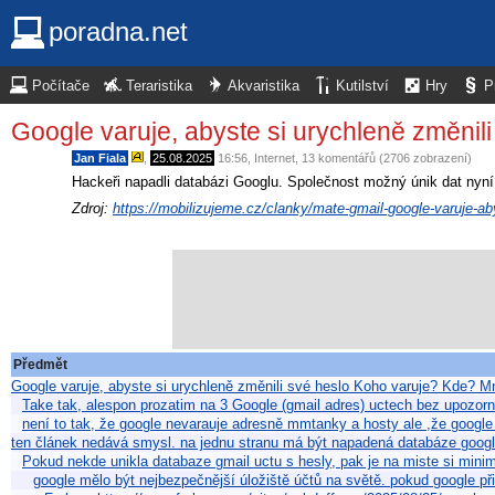
poradna.net
Počítače
Teraristika
Akvaristika
Kutilství
Hry
P
Google varuje, abyste si urychleně změnili
Jan Fiala
,
25.08.2025
16:56
,
Internet
, 13 komentářů (2706 zobrazení)
Hackeři napadli databázi Googlu. Společnost možný únik dat nyní
Zdroj:
https://mobilizujeme.cz/clanky/mate-gmail-google-varuje-ab
Předmět
Google varuje, abyste si urychleně změnili své heslo Koho varuje? Kde?
Take tak, alespon prozatim na 3 Google (gmail adres) uctech bez upozorn
není to tak, že google nevarauje adresně mmtanky a hosty ale ,že googl
ten článek nedává smysl. na jednu stranu má být napadená databáze googl
Pokud nekde unikla databaze gmail uctu s hesly, pak je na miste si mini
google mělo být nejbezpečnější úložiště účtů na světě. pokud google př