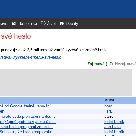
rávo
Ekonomika
Život
Debaty
 své heslo
 potvrzuje a až 2,5 miliardy uživatelů vyzývá ke změně hesla
yste-si-urychlene-zmenili-sve-heslo
Zajímavé (+2)
Nezajímavé 
Autor
 Mně od Google žádné varování…
host
ění.
HPET
e někde vydá prohlášení a douf…
Jarik
e (zřejmě proto to vysoké čís…
lední brtník
malne heslo pro gmail zmenit…
Jan Fiala
išel na to, že byla kompromito…
lední brtník