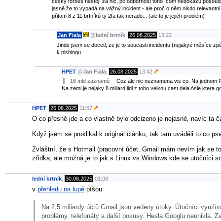
český forbes nestojí za nic, pc odbornost toho .com nedokážu posoudi
jasně že to vypadá na vážný incident - ale proč o něm nikdo relevantní
přitom 8 z 11 brtníků ty 2fa tak nerado... (ale to je jejich problém)
Jan Fiala
@
lední brtník
,
26.08.2025
13:22
Jinde jsem se docetl, ze je to soucasti incidentu (nejakyé měsíce zp
k pishingu.
HPET
@
Jan Fiala
,
26.08.2025
13:42
16 mld zaznamů
Coz ale nic neznamena vis co. Na jednom P
Na zemi je nejaky 8 miliard lidi z toho velkou cast dela Asie ktera 
HPET
,
26.08.2025
11:57
O co přesně jde a co vlastně bylo odcizeno je nejasné, navíc ta č
Když jsem se proklikal k originál článku, tak tam uváděli to co psa
Zvláštní, že s Hotmail (pracovní ůčet, Gmail mám nevím jak se to
zřídka, ale možná je to jak s Linux vs Windows kde se utočníci so
lední brtník
,
30.08.2025
01:08
v
přehledu na lupě
píšou:
Na 2,5 miliardy účtů Gmail jsou vedeny útoky. Útočníci využ
problémy, telefonáty a další pokusy. Hesla Googlu neunikla. Z