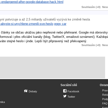
rs-endangered-after-google-database-hack.html
Souhlasím (+0)
Neso
yní potvrzuje a až 2,5 miliardy uživatelů vyzývá ke změně hesla
-abyste-si-urychlene-zmenili-sve-heslo
eggy car
bné články se občas ukážou jako nepřesné nebo přehnané. Google má obrovsky
rmoval i přes oficiální kanály (blog, Twitter/X, emailové oznámení). Každop
te stejné heslo i jinde. Lepší být připravený než překvapený.
Souhlasím (+0)
Neso
Sociální sítě
Ostat
Prav
Debaty
Facebook
Rek
Twitter
Podp
mika
FAQ
Kont