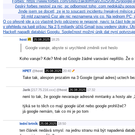
Forbes: https://www.forbes.com/sites/zakdoffman/2025/08/25/google
český forbes nestojí za nic, pc odbornost toho .com nedokážu poso
Jinde jsem se docetl, ze je to soucasti incidentu (nejakyé měsíce
16 mld zaznamů Coz ale nic neznamena vis co. Na jednom PC, 
O co přesně jde a co vlastně bylo odcizeno je nejasné, navíc ta část kde 
v přehledu na lupě píšou: Na 2,5 miliardy účtů Gmail jsou vedeny útoky. Ú
Hackeři napadli databázi Googlu. Společnost možný únik dat nyní potvrzuje
host
,
25.08.2025
18:25
Google varuje, abyste si urychleně změnili své heslo
Koho varuje? Kde? Mně od Google žádné varování nepřišlo. Že o
HPET
@
host
,
25.08.2025
20:40
Take tak, alespon prozatim na 3 Google (gmail adres) uctech be
Jarik
[217.75.216.xxx]
@
host
,
26.08.2025
17:32
není to tak, že google nevarauje adresně mmtanky a hosty ale ,
týká se to těch co mají google účet nebo google prohlížeč?
já google nemám, tak co mi je po tom
lední brtník
,
25.08.2025
18:50
ten článek nedává smysl. na jednu stranu má být napadená databáz