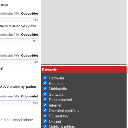
a háku.
uhlasím (-0)
Odpovědět
#10
 takze to muze byt vyuzito
uhlasím (-0)
Odpovědět
#11
uhlasím (-0)
Odpovědět
#8
ně.
Kategorie
Hardware
Periferie
 takové problémy padnu
Multimédia
Software
uhlasím (-0)
Odpovědět
Programování
#13
Internet
Operační systémy
PC sestavy
lé hlásí nevyžádané
Ostatní
Mobily a tablety