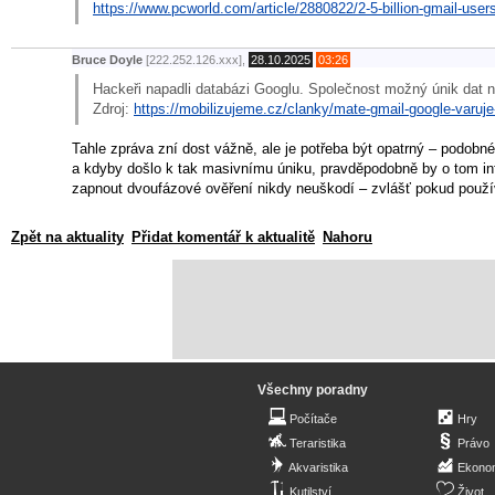
https://www.pcworld.com/article/2880822/2-5-billion-gmail-use
Bruce Doyle
[222.252.126.xxx],
28.10.2025
03:26
Hackeři napadli databázi Googlu. Společnost možný únik dat n
Zdroj:
https://mobilizujeme.cz/clanky/mate-gmail-google-varuje
Tahle zpráva zní dost vážně, ale je potřeba být opatrný – podo
a kdyby došlo k tak masivnímu úniku, pravděpodobně by o tom info
zapnout dvoufázové ověření nikdy neuškodí – zvlášť pokud používá
Zpět na aktuality
Přidat komentář k aktualitě
Nahoru
Všechny poradny
Počítače
Hry
Teraristika
Právo
Akvaristika
Ekono
Kutilství
Život