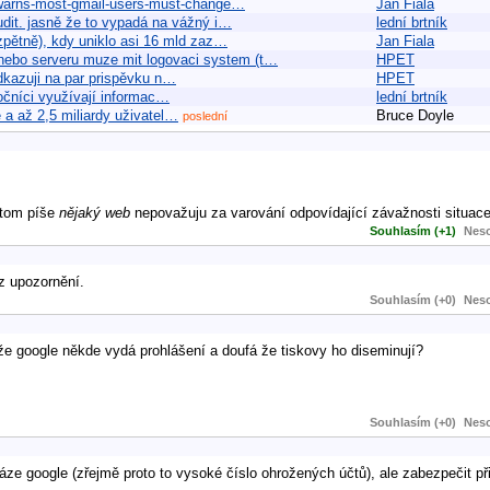
-warns-most-gmail-users-must-change…
Jan Fiala
udit. jasně že to vypadá na vážný i…
lední brtník
 zpětně), kdy uniklo asi 16 mld zaz…
Jan Fiala
nebo serveru muze mit logovaci system (t…
HPET
odkazuji na par prispěvku n…
HPET
točníci využívají informac…
lední brtník
 a až 2,5 miliardy uživatel…
Bruce Doyle
poslední
 tom píše
nějaký web
nepovažuju za varování odpovídající závažnosti situace
Souhlasím (+1)
Neso
z upozornění.
Souhlasím (+0)
Neso
že google někde vydá prohlášení a doufá že tiskovy ho diseminují?
Souhlasím (+0)
Neso
e google (zřejmě proto to vysoké číslo ohrožených účtů), ale zabezpečit při