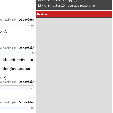
MikroTik router 10 - upgrade routeru
(
3
)
Reklama
uhlasím (-0)
Odpovědět
#4
onu).
uhlasím (-0)
Odpovědět
#5
i sice měl změnit, ale
y odborných časopisů
otaz)
uhlasím (-0)
Odpovědět
#7
uhlasím (-0)
Odpovědět
#9