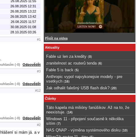
26.08.2025 11:55
26.08.2025 12:31
26.08.2025 13:22
26.08.2025 13:42
26.08.2025 11:57
30.08.2025 01:08
28.10.2025 03:26
Přejít na videa
#1
Aktuality
Fable uz len za kredity
(
0
)
.
zranitelnost ac routerů tenda
(
6
)
uhlasím (-0)
Odpovědět
Fable 5 is back
(
5
)
#3
Anthropic vypol najvykonejsie modely - pre
vsetkych
(
16
)
uhlasím (-0)
Odpovědět
Jak odhalit falešný USB flash disk?
(
20
)
#12
Články
Táto kapela má milióny fanúšikov. Až na to, že
neexistuje.
(
14
)
uhlasím (-0)
Odpovědět
Windows 11 - připojení současně k několika
sítím
(
7
)
#2
NAS QNAP - výměna systémového disku
(
10
)
hlášení si mám já. a v
MikroTik router 11 - tipy
(
5
)