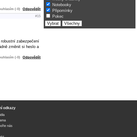
Notebooky
uhlasím (-0)
Odpovědět
Připomínky
Pokec
#15
 robustní zabezpečení
ádně změnit si heslo a
uhlasím (-0)
Odpovědět
ní odkazy
idla
lama
ořte nás
akt