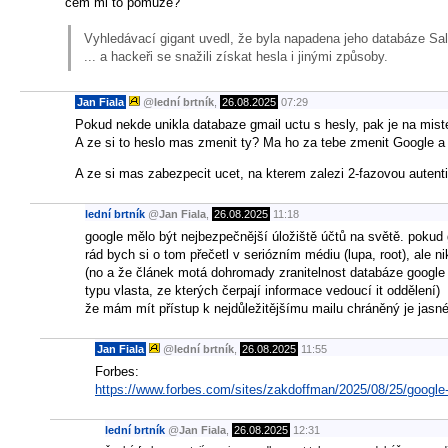
čem mi to pomůže?
Vyhledávací gigant uvedl, že byla napadena jeho databáze Sale
... a hackeři se snažili získat hesla i jinými způsoby.
Jan Fiala
@
lední brtník
,
26.08.2025
07:29
Pokud nekde unikla databaze gmail uctu s hesly, pak je na miste 
A ze si to heslo mas zmenit ty? Ma ho za tebe zmenit Google a
A ze si mas zabezpecit ucet, na kterem zalezi 2-fazovou autentif
lední brtník
@
Jan Fiala
,
26.08.2025
11:18
google mělo být nejbezpečnější úložiště účtů na světě. pokud 
rád bych si o tom přečetl v seriózním médiu (lupa, root), ale ni
(no a že článek motá dohromady zranitelnost databáze google 
typu vlasta, ze kterých čerpají informace vedoucí it oddělení)
že mám mít přístup k nejdůležitějšímu mailu chráněný je jasné.
Jan Fiala
@
lední brtník
,
26.08.2025
11:55
Forbes:
https://www.forbes.com/sites/zakdoffman/2025/08/25/googl
lední brtník
@
Jan Fiala
,
26.08.2025
12:31