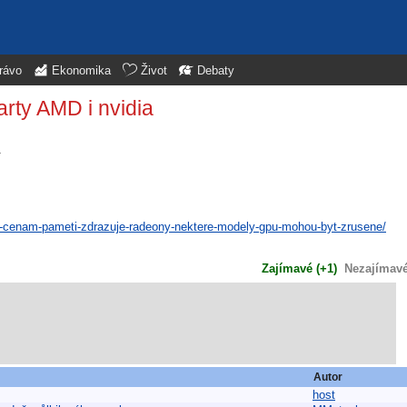
rávo
Ekonomika
Život
Debaty
rty AMD i nvidia
.
li-cenam-pameti-zdrazuje-radeony-nektere-modely-gpu-mohou-byt-zrusene/
Zajímavé (+1)
Nezajímavé 
Autor
host