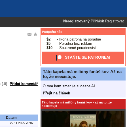
Neregistrovaný
Přihlásit
Registrovat
Podpořte nás
$2
- Ikona patrona na poradně
$5
- Poradna bez reklam
$10
- Soukromé poradenství
STAŇTE SE PATRONEM
Táto kapela má milióny fanúšikov. Až na
to, že neexistuje.
(-0)
Přidat komentář
O tom kam smeruje sucasne AI.
Přejít na článek
Táto kapela má milióny fanúšikov - až na to, že
neexistuje
Datum
22.11.2025 20:07