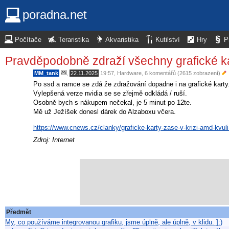
poradna.net
Počítače
Teraristika
Akvaristika
Kutilství
Hry
P
Pravděpodobně zdraží všechny grafické ka
MM_tank
,
22.11.2025
19:57
,
Hardware
, 6 komentářů (2615 zobrazení)
Po ssd a ramce se zdá že zdražování dopadne i na grafické karty
Vylepšená verze nvidia se se zřejmě odkládá / ruší.
Osobně bych s nákupem nečekal, je 5 minut po 12te.
Mě už Ježíšek donesl dárek do Alzaboxu včera.
https://www.cnews.cz/clanky/graficke-karty-zase-v-krizi-amd-kvu
Zdroj: Internet
Předmět
My, co používáme integrovanou grafiku, jsme úplně, ale úplně, v klidu. ]:)