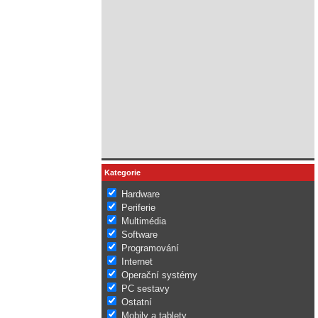
Kategorie
Hardware
Periferie
Multimédia
Software
Programování
Internet
Operační systémy
PC sestavy
Ostatní
Mobily a tablety