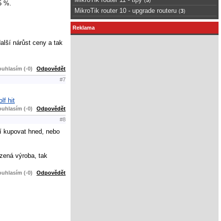
5 %.
MikroTik router 10 - upgrade routeru
(
3
)
Reklama
lší nárůst ceny a tak
uhlasím (-0)
Odpovědět
#7
olf hit
uhlasím (-0)
Odpovědět
#8
tí kupovat hned, nebo
zená výroba, tak
uhlasím (-0)
Odpovědět