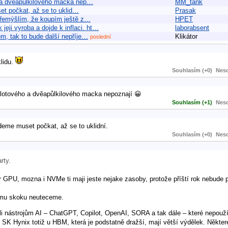
ho a dvěapůlkilového macka nep…
MM_tank
set počkat, až se to uklid…
Prasak
přemýšlím, že koupím ještě z…
HPET
ji vyroba a dojde k inflaci. ht…
laborabsent
m, tak to bude další nepříje…
Klikátor
poslední
klidu.
Souhlasím (+0)
Neso
íslotového a dvěapůlkilového macka nepoznají 😀
Souhlasím (+1)
Neso
udeme muset počkat, až se to uklidní.
Souhlasím (+0)
Neso
rty.
GPU, mozna i NVMe ti maji jeste nejake zasoby, protože příští rok nebude p
vému skoku neuteceme.
ůli nástrojům AI – ChatGPT, Copilot, OpenAI, SORA a tak dále – které nepouž
 Hynix totiž u HBM, která je podstatně dražší, mají větší výdělek. Některé 