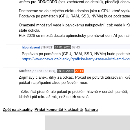
wafers pro DDR/GDDR (bez zacházení do detailů), předělají dosav
Dostaneme se do stejného efektu domina jako u GPU, které vysko
Poptávka po pamětech (GPU, RAM, SSD, NVMe) bude podstatne vysi
Omezené množství vede k panickému nakupování, což vede k růst
stále dokola.
Rok 2026 se mi zdá docela optimistický pro návrat cen. AI jde nah
laborabsent
@
HPET
,
14.01.2026
07:43
Poptávka po pamětech (GPU, RAM, SSD, NVMe) bude podstatne vy
https://www.cnews.cz/clanky/graficke-karty-zase-v-krizi-amd-k
Klikátor
[37.188.162.xxx],
09.02.2026
22:14
Zajímavý článek, díky za odkaz. Pokud se potvrdí zdražování kvůl
počkat na případné akce po Novém roce.
Těžko říct přesně, ale pokud je problém hlavně v cenách pamětí,
klidně i půl roku až rok, než se trh srovná.
Zpět na aktuality
Přidat komentář k aktualitě
Nahoru