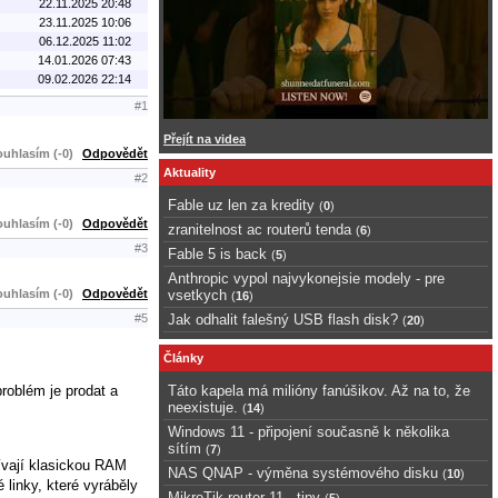
22.11.2025 20:48
23.11.2025 10:06
06.12.2025 11:02
14.01.2026 07:43
09.02.2026 22:14
#1
Přejít na videa
uhlasím (-0)
Odpovědět
Aktuality
#2
Fable uz len za kredity
(
0
)
uhlasím (-0)
Odpovědět
zranitelnost ac routerů tenda
(
6
)
#3
Fable 5 is back
(
5
)
Anthropic vypol najvykonejsie modely - pre
uhlasím (-0)
Odpovědět
vsetkych
(
16
)
Jak odhalit falešný USB flash disk?
#5
(
20
)
Články
roblém je prodat a
Táto kapela má milióny fanúšikov. Až na to, že
neexistuje.
(
14
)
Windows 11 - připojení současně k několika
sítím
(
7
)
ívají klasickou RAM
NAS QNAP - výměna systémového disku
(
10
)
linky, které vyráběly
MikroTik router 11 - tipy
(
5
)