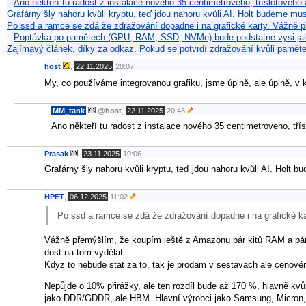
Ano někteří tu radost z instalace nového 35 centimetroveho, tříslotové
Grafárny šly nahoru kvůli kryptu, teď jdou nahoru kvůli AI. Holt budeme mu
Po ssd a ramce se zdá že zdražování dopadne i na grafické karty. Vážně 
Poptávka po pamětech (GPU, RAM, SSD, NVMe) bude podstatne vysi jak je
Zajímavý článek, díky za odkaz. Pokud se potvrdí zdražování kvůli paměte
host
,
22.11.2025
20:07
My, co používáme integrovanou grafiku, jsme úplně, ale úplně, v 
MM_tank
@
host
,
22.11.2025
20:48
Ano někteří tu radost z instalace nového 35 centimetroveho, tř
Prasak
,
23.11.2025
10:06
Grafárny šly nahoru kvůli kryptu, teď jdou nahoru kvůli AI. Holt b
HPET
,
06.12.2025
11:02
Po ssd a ramce se zdá že zdražování dopadne i na grafické ka
Vážně přemýšlím, že koupím ještě z Amazonu pár kitů RAM a pár 
dost na tom vydělat.
Kdyz to nebude stat za to, tak je prodam v sestavach ale ceno
Nepůjde o 10% přirážky, ale ten rozdíl bude až 170 %, hlavně kv
jako DDR/GDDR, ale HBM. Hlavní výrobci jako Samsung, Micron, SK