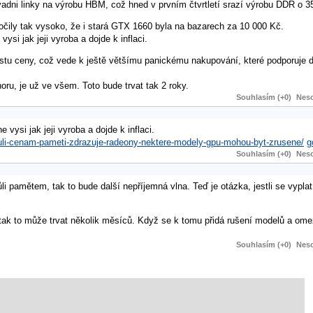
adni linky na výrobu HBM, což hned v prvním čtvrtletí srazí výrobu DDR o 3
čily tak vysoko, že i stará GTX 1660 byla na bazarech za 10 000 Kč.
 jak jeji vyroba a dojde k inflaci.
u ceny, což vede k ještě většímu panickému nakupování, které podporuje da
oru, je už ve všem. Toto bude trvat tak 2 roky.
Souhlasím (+0)
Neso
si jak jeji vyroba a dojde k inflaci.
vuli-cenam-pameti-zdrazuje-radeony-nektere-modely-gpu-mohou-byt-zrusene/
g
Souhlasím (+0)
Neso
i pamětem, tak to bude další nepříjemná vlna. Teď je otázka, jestli se vypla
 tak to může trvat několik měsíců. Když se k tomu přidá rušení modelů a ome
Souhlasím (+0)
Neso