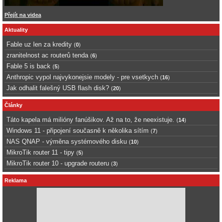
Přejít na videa
Aktuality
Fable uz len za kredity
(
0
)
zranitelnost ac routerů tenda
(
6
)
Fable 5 is back
(
5
)
Anthropic vypol najvykonejsie modely - pre vsetkych
(
16
)
Jak odhalit falešný USB flash disk?
(
20
)
Články
Táto kapela má milióny fanúšikov. Až na to, že neexistuje.
(
14
)
Windows 11 - připojení současně k několika sítím
(
7
)
NAS QNAP - výměna systémového disku
(
10
)
MikroTik router 11 - tipy
(
5
)
MikroTik router 10 - upgrade routeru
(
3
)
Reklama