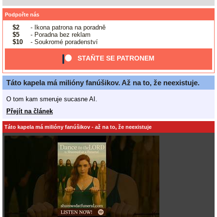
Podpořte nás
$2
- Ikona patrona na poradně
$5
- Poradna bez reklam
$10
- Soukromé poradenství
STAŇTE SE PATRONEM
Táto kapela má milióny fanúšikov. Až na to, že neexistuje.
O tom kam smeruje sucasne AI.
Přejít na článek
Táto kapela má milióny fanúšikov - až na to, že neexistuje