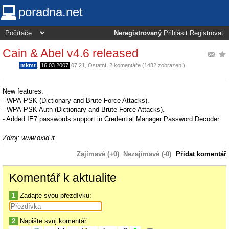
poradna.net
Neregistrovaný
Přihlásit
Registrovat
Cain & Abel v4.6 released
mkmt
,
16.03.2007
07:21
,
Ostatní
, 2 komentáře (1482 zobrazení)
New features:
- WPA-PSK (Dictionary and Brute-Force Attacks).
- WPA-PSK Auth (Dictionary and Brute-Force Attacks).
- Added IE7 passwords support in Credential Manager Password Decoder.
Zdroj: www.oxid.it
Zajímavé (+0)
Nezajímavé (-0)
Přidat komentář
Komentář k aktualite
1
Zadajte svou přezdívku:
2
Napište svůj komentář: