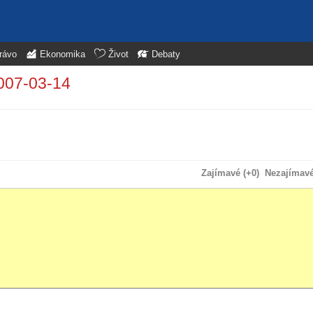
rávo
Ekonomika
Život
Debaty
007-03-14
Zajímavé (+0)
Nezajímavé 