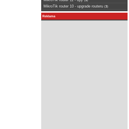
MikroTik router 10 - upgrade routeru
(
3
)
Reklama