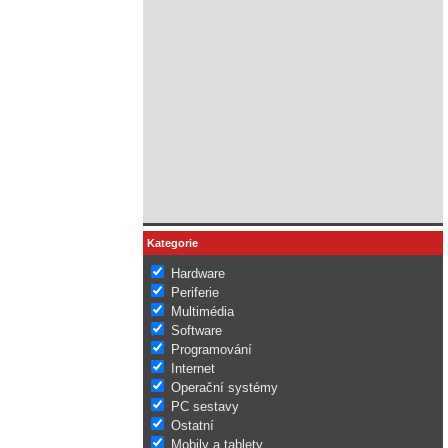
Kategorie
Hardware
Periferie
Multimédia
Software
Programování
Internet
Operační systémy
PC sestavy
Ostatní
Mobily a tablety