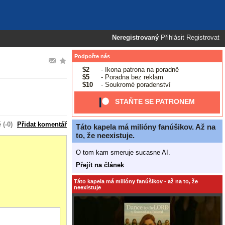
Neregistrovaný
Přihlásit
Registrovat
Podpořte nás
$2
- Ikona patrona na poradně
$5
- Poradna bez reklam
$10
- Soukromé poradenství
STAŇTE SE PATRONEM
(-0)
Přidat komentář
Táto kapela má milióny fanúšikov. Až na
to, že neexistuje.
O tom kam smeruje sucasne AI.
Přejít na článek
Táto kapela má milióny fanúšikov - až na to, že
neexistuje