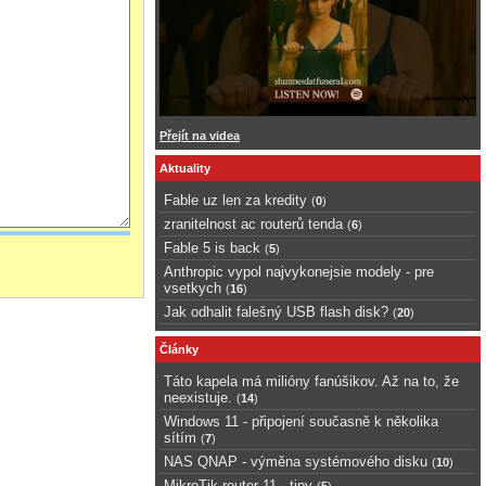
Přejít na videa
Aktuality
Fable uz len za kredity
(
0
)
zranitelnost ac routerů tenda
(
6
)
Fable 5 is back
(
5
)
Anthropic vypol najvykonejsie modely - pre
vsetkych
(
16
)
Jak odhalit falešný USB flash disk?
(
20
)
Články
Táto kapela má milióny fanúšikov. Až na to, že
neexistuje.
(
14
)
Windows 11 - připojení současně k několika
sítím
(
7
)
NAS QNAP - výměna systémového disku
(
10
)
MikroTik router 11 - tipy
(
5
)