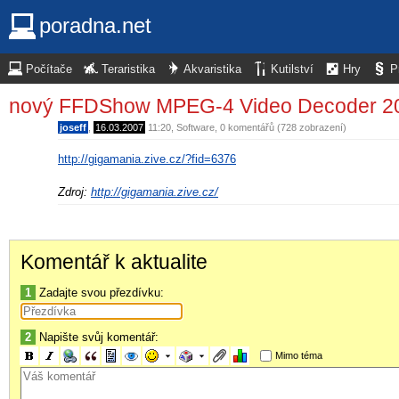
poradna.net
Počítače
Teraristika
Akvaristika
Kutilství
Hry
P
nový FFDShow MPEG-4 Video Decoder 2
joseff
,
16.03.2007
11:20
,
Software
, 0 komentářů (728 zobrazení)
http://gigamania.zive.cz/?fid=6376
Zdroj:
http://gigamania.zive.cz/
Komentář k aktualite
1
Zadajte svou přezdívku:
2
Napište svůj komentář:
Mimo téma