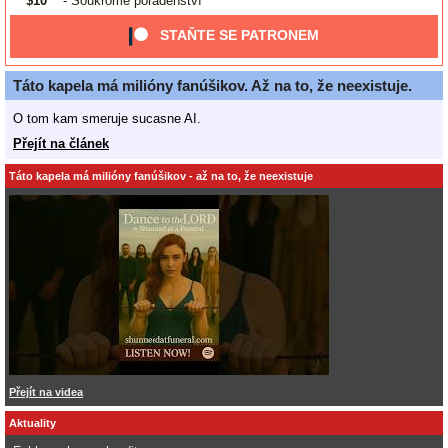
$10
- Soukromé poradenství
STAŇTE SE PATRONEM
Táto kapela má milióny fanúšikov. Až na to, že neexistuje.
O tom kam smeruje sucasne AI.
Přejít na článek
Táto kapela má milióny fanúšikov - až na to, že neexistuje
Přejít na videa
Aktuality