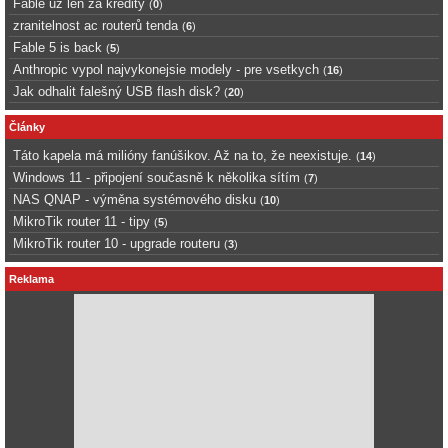
Fable uz len za kredity
(
0
)
zranitelnost ac routerů tenda
(
6
)
Fable 5 is back
(
5
)
Anthropic vypol najvykonejsie modely - pre vsetkych
(
16
)
Jak odhalit falešný USB flash disk?
(
20
)
Články
Táto kapela má milióny fanúšikov. Až na to, že neexistuje.
(
14
)
Windows 11 - připojení současně k několika sítím
(
7
)
NAS QNAP - výměna systémového disku
(
10
)
MikroTik router 11 - tipy
(
5
)
MikroTik router 10 - upgrade routeru
(
3
)
Reklama