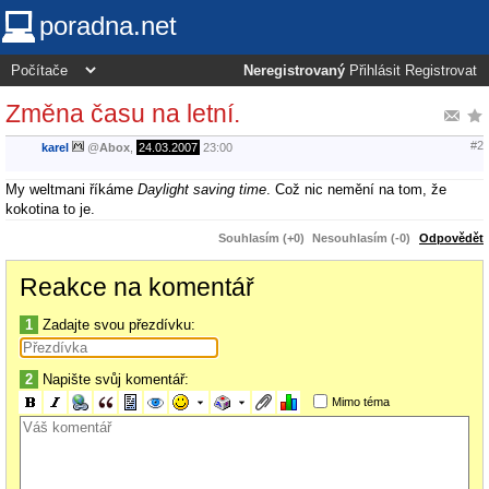
poradna.net
Neregistrovaný
Přihlásit
Registrovat
Změna času na letní.
#2
karel
@
Abox
,
24.03.2007
23:00
My weltmani říkáme
Daylight saving time
. Což nic nemění na tom, že
kokotina to je.
Souhlasím (+0)
Nesouhlasím (-0)
Odpovědět
Reakce na komentář
1
Zadajte svou přezdívku:
2
Napište svůj komentář:
Mimo téma