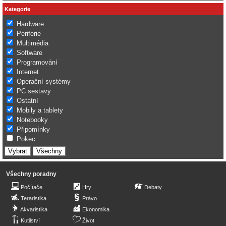
Kategorie
Hardware
Periferie
Multimédia
Software
Programování
Internet
Operační systémy
PC sestavy
Ostatní
Mobily a tablety
Notebooky
Připomínky
Pokec
Všechny poradny
Počítače
Hry
Debaty
Teraristika
Právo
Akvaristika
Ekonomika
Kutilství
Život