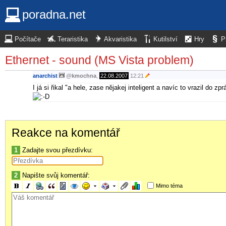
poradna.net
Počítače
Teraristika
Akvaristika
Kutilství
Hry
P
Ethernet - sound (MS Vista problem)
anarchist
@
kmochna
,
22.08.2007
12:21
I já si řikal "a hele, zase nějakej inteligent a navíc to vrazil do zpr
Reakce na komentář
1
Zadajte svou přezdívku:
2
Napište svůj komentář:
Mimo téma