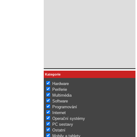
Kategorie
Hardware
Periferie
Multimédia
Software
Programování
Internet
Operační systémy
PC sestavy
Ostatní
Mobily a tablety