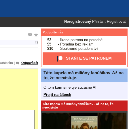
Neregistrovaný
Přihlásit
Registrovat
Podpořte nás
$2
- Ikona patrona na poradně
#3
$5
- Poradna bez reklam
$10
- Soukromé poradenství
STAŇTE SE PATRONEM
uhlasím (-0)
Odpovědět
Táto kapela má milióny fanúšikov. Až na
to, že neexistuje.
O tom kam smeruje sucasne AI.
Přejít na článek
Táto kapela má milióny fanúšikov - až na to, že
neexistuje