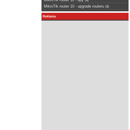
MikroTik router 10 - upgrade routeru
(
3
)
Reklama