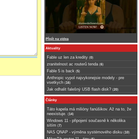
Přejít na videa
Aktuality
Fable uz len za kredity
(
0
)
zranitelnost ac routerů tenda
(
6
)
Fable 5 is back
(
5
)
Anthropic vypol najvykonejsie modely - pre
vsetkych
(
16
)
Jak odhalit falešný USB flash disk?
(
20
)
Články
Táto kapela má milióny fanúšikov. Až na to, že
neexistuje.
(
14
)
Windows 11 - připojení současně k několika
sítím
(
7
)
NAS QNAP - výměna systémového disku
(
10
)
MikroTik router 11 - tipy
(
5
)