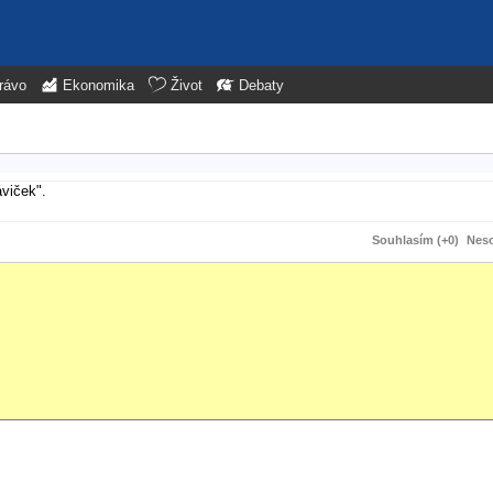
rávo
Ekonomika
Život
Debaty
áviček".
Souhlasím (+0)
Neso