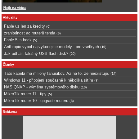
Přejít na videa
Aktuality
Fable uz len za kredity
(
0
)
zranitelnost ac routerů tenda
(
6
)
Fable 5 is back
(
5
)
Anthropic vypol najvykonejsie modely - pre vsetkych
(
16
)
Jak odhalit falešný USB flash disk?
(
20
)
Články
Táto kapela má milióny fanúšikov. Až na to, že neexistuje.
(
14
)
Windows 11 - připojení současně k několika sítím
(
7
)
NAS QNAP - výměna systémového disku
(
10
)
MikroTik router 11 - tipy
(
5
)
MikroTik router 10 - upgrade routeru
(
3
)
Reklama