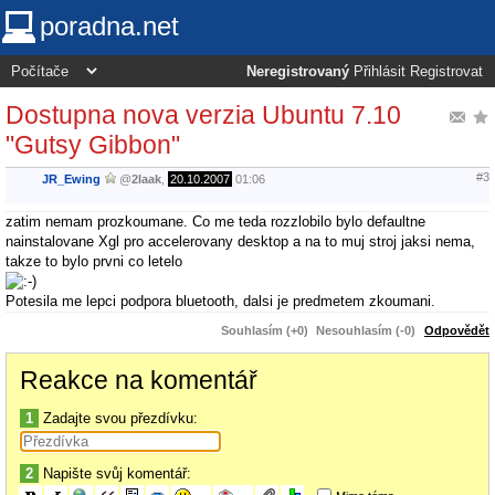
poradna.net
Neregistrovaný
Přihlásit
Registrovat
Dostupna nova verzia Ubuntu 7.10
"Gutsy Gibbon"
#3
JR_Ewing
@
2laak
,
20.10.2007
01:06
zatim nemam prozkoumane. Co me teda rozzlobilo bylo defaultne
nainstalovane Xgl pro accelerovany desktop a na to muj stroj jaksi nema,
takze to bylo prvni co letelo
Potesila me lepci podpora bluetooth, dalsi je predmetem zkoumani.
Souhlasím (+0)
Nesouhlasím (-0)
Odpovědět
Reakce na komentář
1
Zadajte svou přezdívku:
2
Napište svůj komentář: