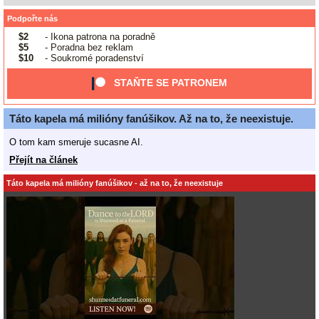
Podpořte nás
$2
- Ikona patrona na poradně
$5
- Poradna bez reklam
$10
- Soukromé poradenství
STAŇTE SE PATRONEM
Táto kapela má milióny fanúšikov. Až na to, že neexistuje.
O tom kam smeruje sucasne AI.
Přejít na článek
Táto kapela má milióny fanúšikov - až na to, že neexistuje