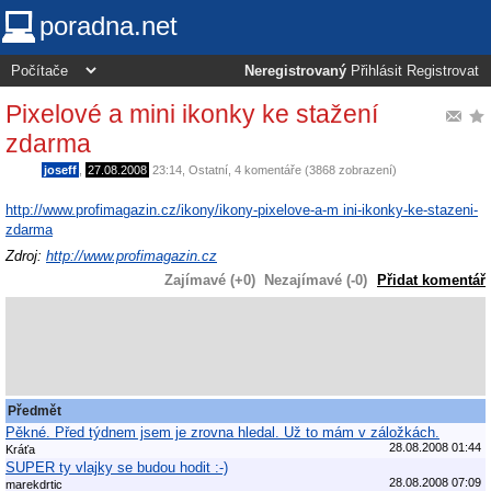
poradna.net
Neregistrovaný
Přihlásit
Registrovat
Pixelové a mini ikonky ke stažení
zdarma
joseff
,
27.08.2008
23:14
,
Ostatní
, 4 komentáře (3868 zobrazení)
http://www.profimagazin.cz/ikony/ikony-pixelove-a-m ini-ikonky-ke-stazeni-
zdarma
Zdroj:
http://www.profimagazin.cz
Zajímavé (+0)
Nezajímavé (-0)
Přidat komentář
Předmět
Pěkné. Před týdnem jsem je zrovna hledal. Už to mám v záložkách.
28.08.2008 01:44
Kráťa
SUPER ty vlajky se budou hodit :-)
28.08.2008 07:09
marekdrtic