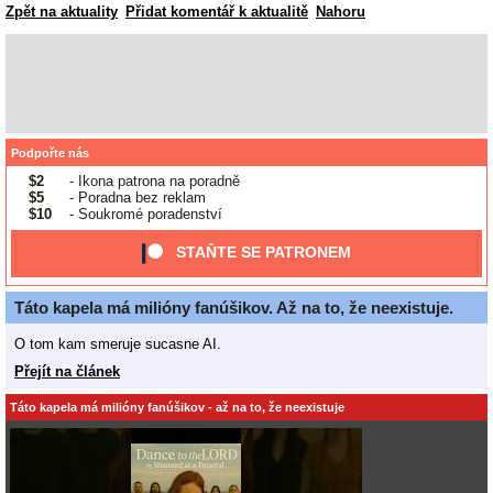
Zpět na aktuality
Přidat komentář k aktualitě
Nahoru
Podpořte nás
$2
- Ikona patrona na poradně
$5
- Poradna bez reklam
$10
- Soukromé poradenství
STAŇTE SE PATRONEM
Táto kapela má milióny fanúšikov. Až na to, že neexistuje.
O tom kam smeruje sucasne AI.
Přejít na článek
Táto kapela má milióny fanúšikov - až na to, že neexistuje