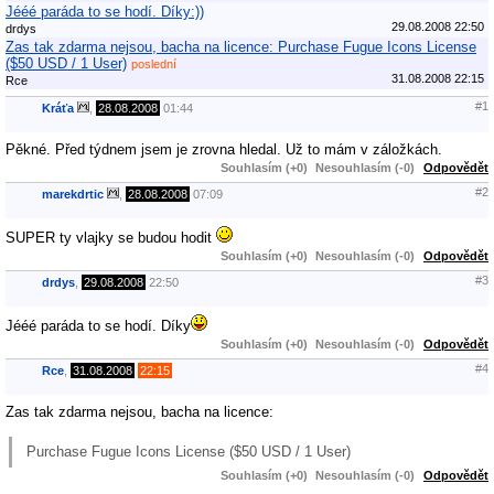
Jééé paráda to se hodí. Díky:))
29.08.2008 22:50
drdys
Zas tak zdarma nejsou, bacha na licence: Purchase Fugue Icons License
($50 USD / 1 User)
poslední
31.08.2008 22:15
Rce
#1
Kráťa
,
28.08.2008
01:44
Pěkné. Před týdnem jsem je zrovna hledal. Už to mám v záložkách.
Souhlasím (+0)
Nesouhlasím (-0)
Odpovědět
#2
marekdrtic
,
28.08.2008
07:09
SUPER ty vlajky se budou hodit
Souhlasím (+0)
Nesouhlasím (-0)
Odpovědět
#3
drdys
,
29.08.2008
22:50
Jééé paráda to se hodí. Díky
Souhlasím (+0)
Nesouhlasím (-0)
Odpovědět
#4
Rce
,
31.08.2008
22:15
Zas tak zdarma nejsou, bacha na licence:
Purchase Fugue Icons License ($50 USD / 1 User)
Souhlasím (+0)
Nesouhlasím (-0)
Odpovědět