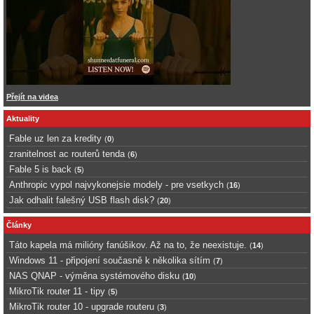
Přejít na videa
Aktuality
Fable uz len za kredity
(
0
)
zranitelnost ac routerů tenda
(
6
)
Fable 5 is back
(
5
)
Anthropic vypol najvykonejsie modely - pre vsetkych
(
16
)
Jak odhalit falešný USB flash disk?
(
20
)
Články
Táto kapela má milióny fanúšikov. Až na to, že neexistuje.
(
14
)
Windows 11 - připojení současně k několika sítím
(
7
)
NAS QNAP - výměna systémového disku
(
10
)
MikroTik router 11 - tipy
(
5
)
MikroTik router 10 - upgrade routeru
(
3
)