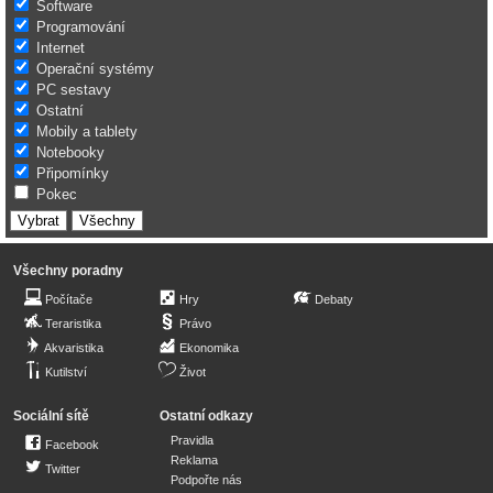
Software
Programování
Internet
Operační systémy
PC sestavy
Ostatní
Mobily a tablety
Notebooky
Připomínky
Pokec
Všechny poradny
Počítače
Hry
Debaty
Teraristika
Právo
Akvaristika
Ekonomika
Kutilství
Život
Sociální sítě
Ostatní odkazy
Pravidla
Facebook
Reklama
Twitter
Podpořte nás