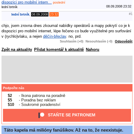
dispozici pro mobilní intern…
poslední
08.09.2008 23:32
lední brtník
#1
lední brtník
,
08.09.2008
23:32
chjo, jsem zrovna dnes zkoumal nabídky operátorů a mapy pokrytí co je k
dispozici pro mobilní internet, lépe řečeno co bude využitelné pro surfování
v (rychlo)vlaku, a nejen
děčín-břeclav
. no, prd.
Souhlasím (+0)
Nesouhlasím (-0)
Odpovědět
Zpět na aktuality
Přidat komentář k aktualitě
Nahoru
Podpořte nás
$2
- Ikona patrona na poradně
$5
- Poradna bez reklam
$10
- Soukromé poradenství
STAŇTE SE PATRONEM
Táto kapela má milióny fanúšikov. Až na to, že neexistuje.