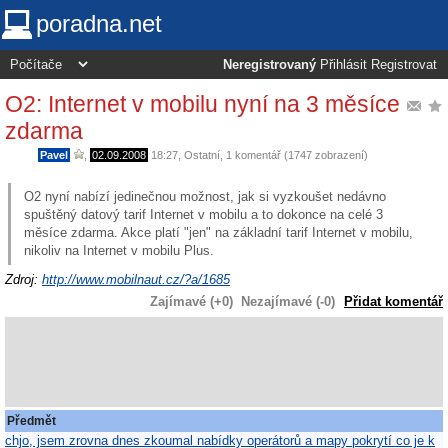
poradna.net
Neregistrovaný
Přihlásit
Registrovat
O2: Internet v mobilu nyní na 3 měsíce
zdarma
Pavel
,
02.09.2008
18:27
,
Ostatní
, 1 komentář (1747 zobrazení)
O2 nyní nabízí jedinečnou možnost, jak si vyzkoušet nedávno
spuštěný datový tarif Internet v mobilu a to dokonce na celé 3
měsíce zdarma. Akce platí "jen" na základní tarif Internet v mobilu,
nikoliv na Internet v mobilu Plus.
Zdroj:
http://www.mobilnaut.cz/?a/1685
Zajímavé (+0)
Nezajímavé (-0)
Přidat komentář
Předmět
chjo, jsem zrovna dnes zkoumal nabídky operátorů a mapy pokrytí co je k