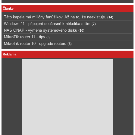
Články
Táto kapela má milióny fanúšikov. Až na to, že neexistuje.
(
14
)
Windows 11 - připojení současně k několika sítím
(
7
)
NAS QNAP - výměna systémového disku
(
10
)
MikroTik router 11 - tipy
(
5
)
MikroTik router 10 - upgrade routeru
(
3
)
Reklama