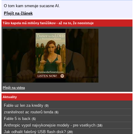
O tom kam smeruje sucasne AI.
Přejít na článek
Táto kapela má milióny fanúšikov - až na to, že neexistuje
Přejít na videa
Aktuality
Fable uz len za kredity
(
0
)
zranitelnost ac routerů tenda
(
6
)
Fable 5 is back
(
5
)
Anthropic vypol najvykonejsie modely - pre vsetkych
(
16
)
Jak odhalit falešný USB flash disk?
(
20
)