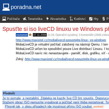
poradna.net
Počítače
Teraristika
Akvaristika
Kutilství
Hry
P
Spusťte si iso liveCD linuxu ve Windows 
nononot
,
07.11.2008
21:19
,
Operační systémy
, 3 komentáře (2666 zobr
http://www.maxiorel.cz/mobalivecd-spoustejte-linux- ve-windows
MobaLiveCD je virtuální počítač založený na nástroji Qemu. I te
MobaLiveCD určen ke spouštění pouze Live distribucí Linuxu. I t
MobaLiveCD navíc nic nenastavujete - paměť, disk, grafiku, síť -
Zdroj:
http://www.maxiorel.cz/mobalivecd-spoustejte-linux-ve-win
Předmět
Je to pomale, a nestabilni. Zdaleka ne kazdy live CD tim spustis. Doporucuj
Stažený obraz ISO nemusíte vypalovat a počítač není třeba restartovat. To
Přesně tak, v obou případech jde moutnout přímo ISO soubor.
poslední