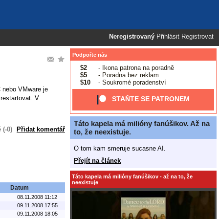
Neregistrovaný
Přihlásit
Registrovat
Podpořte nás
$2
- Ikona patrona na poradně
$5
- Poradna bez reklam
$10
- Soukromé poradenství
PC nebo VMware je
restartovat. V
STAŇTE SE PATRONEM
Táto kapela má milióny fanúšikov. Až na
(-0)
Přidat komentář
to, že neexistuje.
O tom kam smeruje sucasne AI.
Přejít na článek
Táto kapela má milióny fanúšikov - až na to, že
neexistuje
Datum
08.11.2008 11:12
09.11.2008 17:55
09.11.2008 18:05