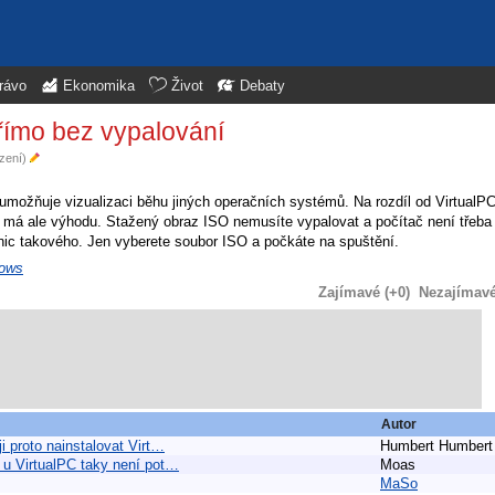
rávo
Ekonomika
Život
Debaty
přímo bez vypalování
azení)
n umožňuje vizualizaci běhu jiných operačních systémů. Na rozdíl od Virtual
o má ale výhodu. Stažený obraz ISO nemusíte vypalovat a počítač není třeba 
 nic takového. Jen vyberete soubor ISO a počkáte na spuštění.
dows
Zajímavé (+0)
Nezajímavé 
Autor
i proto nainstalovat Virt…
Humbert Humbert
 u VirtualPC taky není pot…
Moas
MaSo