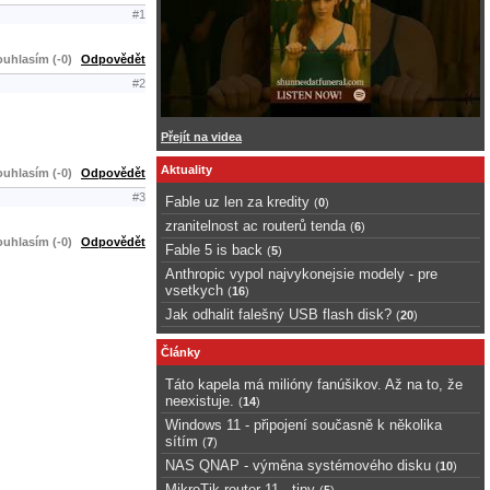
#1
uhlasím (-0)
Odpovědět
#2
Přejít na videa
Aktuality
uhlasím (-0)
Odpovědět
#3
Fable uz len za kredity
(
0
)
zranitelnost ac routerů tenda
(
6
)
uhlasím (-0)
Odpovědět
Fable 5 is back
(
5
)
Anthropic vypol najvykonejsie modely - pre
vsetkych
(
16
)
Jak odhalit falešný USB flash disk?
(
20
)
Články
Táto kapela má milióny fanúšikov. Až na to, že
neexistuje.
(
14
)
Windows 11 - připojení současně k několika
sítím
(
7
)
NAS QNAP - výměna systémového disku
(
10
)
MikroTik router 11 - tipy
(
5
)