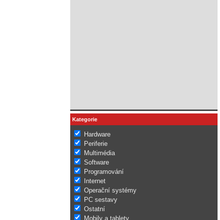
Kategorie
Hardware
Periferie
Multimédia
Software
Programování
Internet
Operační systémy
PC sestavy
Ostatní
Mobily a tablety