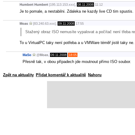
Humbert Humbert
[195.113.153.xxx],
08.11.2008
11:12
Je to pomale, a nestabilni. Zdaleka ne kazdy live CD tim spustis. 
Moas
[83.240.63.xxx],
09.11.2008
17:55
Stažený obraz ISO nemusíte vypalovat a počítač není třeba re
To u VirtualPC taky není potřeba a u VMWare téměř jistě taky ne.
MaSo
@
Moas
,
09.11.2008
18:05
Přesně tak, v obou případech jde moutnout přímo ISO soubor.
Zpět na aktuality
Přidat komentář k aktualitě
Nahoru