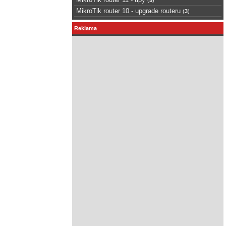
MikroTik router 10 - upgrade routeru
(
3
)
Reklama