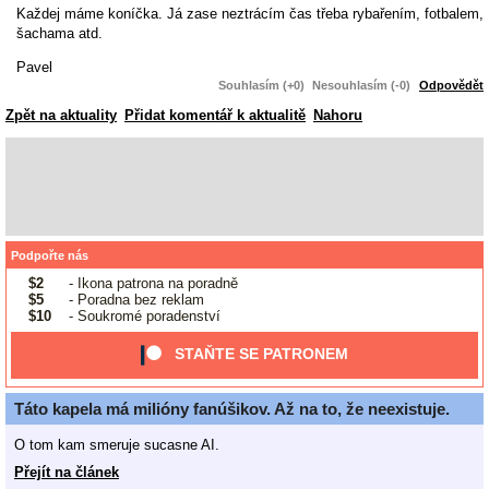
Každej máme koníčka. Já zase neztrácím čas třeba rybařením, fotbalem,
šachama atd.
Pavel
Souhlasím (+0)
Nesouhlasím (-0)
Odpovědět
Zpět na aktuality
Přidat komentář k aktualitě
Nahoru
Podpořte nás
$2
- Ikona patrona na poradně
$5
- Poradna bez reklam
$10
- Soukromé poradenství
STAŇTE SE PATRONEM
Táto kapela má milióny fanúšikov. Až na to, že neexistuje.
O tom kam smeruje sucasne AI.
Přejít na článek