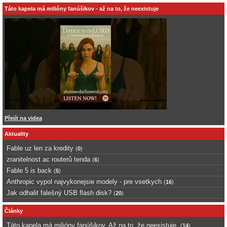
Táto kapela má milióny fanúšikov - až na to, že neexistuje
Přejít na videa
Aktuality
Fable uz len za kredity
(
0
)
zranitelnost ac routerů tenda
(
6
)
Fable 5 is back
(
5
)
Anthropic vypol najvykonejsie modely - pre vsetkych
(
16
)
Jak odhalit falešný USB flash disk?
(
20
)
Články
Táto kapela má milióny fanúšikov. Až na to, že neexistuje.
(
14
)