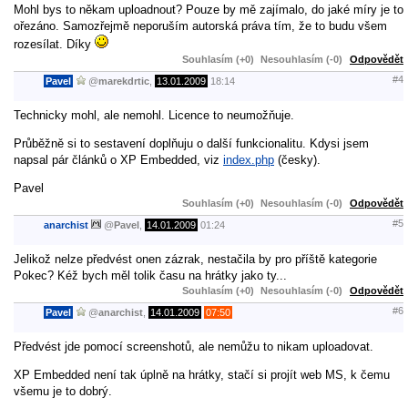
Mohl bys to někam uploadnout? Pouze by mě zajímalo, do jaké míry je to
ořezáno. Samozřejmě neporuším autorská práva tím, že to budu všem
rozesílat. Díky
Souhlasím (+0)
Nesouhlasím (-0)
Odpovědět
#4
Pavel
@
marekdrtic
,
13.01.2009
18:14
Technicky mohl, ale nemohl. Licence to neumožňuje.
Průběžně si to sestavení doplňuju o další funkcionalitu. Kdysi jsem
napsal pár článků o XP Embedded, viz
index.php
(česky).
Pavel
Souhlasím (+0)
Nesouhlasím (-0)
Odpovědět
#5
anarchist
@
Pavel
,
14.01.2009
01:24
Jelikož nelze předvést onen zázrak, nestačila by pro příště kategorie
Pokec? Kéž bych měl tolik času na hrátky jako ty...
Souhlasím (+0)
Nesouhlasím (-0)
Odpovědět
#6
Pavel
@
anarchist
,
14.01.2009
07:50
Předvést jde pomocí screenshotů, ale nemůžu to nikam uploadovat.
XP Embedded není tak úplně na hrátky, stačí si projít web MS, k čemu
všemu je to dobrý.