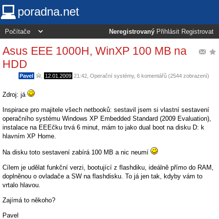
poradna.net
Neregistrovaný
Přihlásit
Registrovat
Asus EEE 1000H, WinXP 100 MB na
HDD
Pavel
,
12.01.2009
21:42
,
Operační systémy
, 6 komentářů (2544 zobrazení)
Zdroj: já
Inspirace pro majitele všech netbooků: sestavil jsem si vlastní sestavení
operačního systému Windows XP Embedded Standard (2009 Evaluation),
instalace na EEEčku trvá 6 minut, mám to jako dual boot na disku D: k
hlavním XP Home.
Na disku toto sestavení zabírá 100 MB a nic neumí
Cílem je udělat funkční verzi, bootující z flashdiku, ideálně přímo do RAM,
doplněnou o ovladače a SW na flashdisku. To já jen tak, kdyby vám to
vrtalo hlavou.
Zajímá to někoho?
Pavel