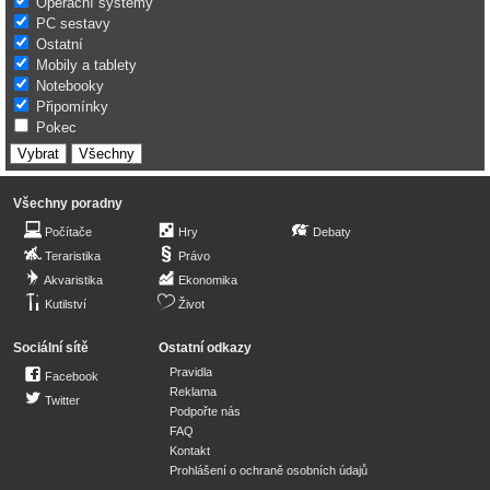
Operační systémy
PC sestavy
Ostatní
Mobily a tablety
Notebooky
Připomínky
Pokec
Všechny poradny
Počítače
Hry
Debaty
Teraristika
Právo
Akvaristika
Ekonomika
Kutilství
Život
Sociální sítě
Ostatní odkazy
Pravidla
Facebook
Reklama
Twitter
Podpořte nás
FAQ
Kontakt
Prohlášení o ochraně osobních údajů