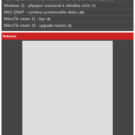
Windows 11 - připojení současně k několika sítím
(
7
)
NAS QNAP - výměna systémového disku
(
10
)
MikroTik router 11 - tipy
(
5
)
MikroTik router 10 - upgrade routeru
(
3
)
Reklama