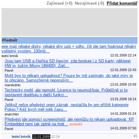
Zajímavé (+0)
Nezajímavé (-0)
Přidat komentář
Předmět
eee mají nějaké disky, nějaké díry usb + sdhc. čili jde tam fouknout nějaký
volitelný systém. 100mb…
12.01.2009 22:14
lední brtník
Jsou tam USB a čtečka SD (nevím, zda bootuje i z SD karty, některej
HW jo, tuším Mivvy UM400). Zatí…
12.01.2009 22:43
Pavel
Mohl bys to někam uploadnout? Pouze by mě zajímalo, do jaké míry je
to ořezáno. Samozřejmě neporuším…
13.01.2009 15:59
marekdrtic
Technicky mohl, ale nemohl. Licence to neumožňuje. Průběžně si to
sestavení doplňuju o další funkci…
13.01.2009 18:14
Pavel
Jelikož nelze předvést onen zázrak, nestačila by pro příště kategorie
Pokec? Kéž bych měl tolik času…
14.01.2009 01:24
anarchist
Předvést jde pomocí screenshotů, ale nemůžu to nikam uploadovat. XP
Embedded není tak úplně na hrát…
poslední
14.01.2009 07:50
Pavel
#1
lední brtník
,
12.01.2009
22:14