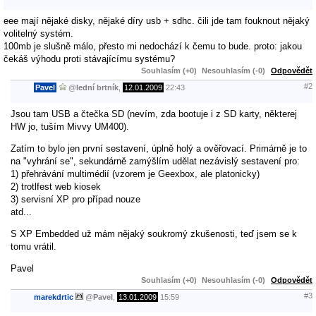
eee mají nějaké disky, nějaké díry usb + sdhc. čili jde tam fouknout nějaký
volitelný systém.
100mb je slušně málo, přesto mi nedochází k čemu to bude. proto: jakou
čekáš výhodu proti stávajícímu systému?
Souhlasím (+0)
Nesouhlasím (-0)
Odpovědět
#2
Pavel
@
lední brtník
,
12.01.2009
22:43
Jsou tam USB a čtečka SD (nevím, zda bootuje i z SD karty, některej
HW jo, tuším Mivvy UM400).
Zatím to bylo jen první sestavení, úplně holý a ověřovací. Primárně je to
na "vyhrání se", sekundárně zamýšlím udělat nezávislý sestavení pro:
1) přehrávání multimédií (vzorem je Geexbox, ale platonicky)
2) trotlfest web kiosek
3) servisní XP pro případ nouze
atd...
S XP Embedded už mám nějaký soukromý zkušenosti, teď jsem se k
tomu vrátil.
Pavel
Souhlasím (+0)
Nesouhlasím (-0)
Odpovědět
#3
marekdrtic
@
Pavel
,
13.01.2009
15:59